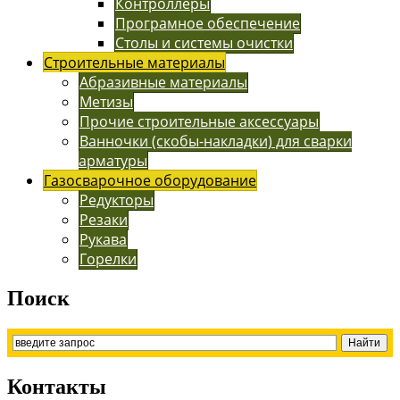
Контроллеры
Програмное обеспечение
Столы и системы очистки
Строительные материалы
Абразивные материалы
Метизы
Прочие строительные аксессуары
Ванночки (скобы-накладки) для сварки
арматуры
Газосварочное оборудование
Редукторы
Резаки
Рукава
Горелки
Поиск
Контакты