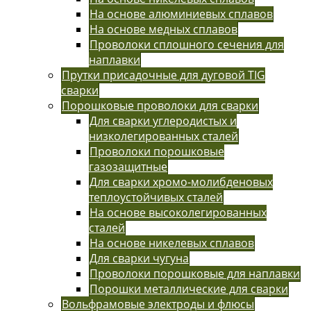
На основе алюминиевых сплавов
На основе медных сплавов
Проволоки сплошного сечения для
наплавки
Прутки присадочные для дуговой TIG
сварки
Порошковые проволоки для сварки
Для сварки углеродистых и
низколегированных сталей
Проволоки порошковые
газозащитные
Для сварки хромо-молибденовых
теплоустойчивых сталей
На основе высоколегированных
сталей
На основе никелевых сплавов
Для сварки чугуна
Проволоки порошковые для наплавки
Порошки металлические для сварки
Вольфрамовые электроды и флюсы