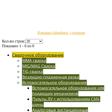
Крышка барабана, стальная
Кол-во строк:
Показано 1 - 6 из 6
Сварочное оборудование
MMA сварка
MIG/MAG Сварка
TIG сварка
Воздушно-плазменная резка
Вспомогательное оборудование
Вспомогательное оборудование для
подающих механизмов
Пульты ДУ с использованием CAN-
шины
Аналоговые дистанционные