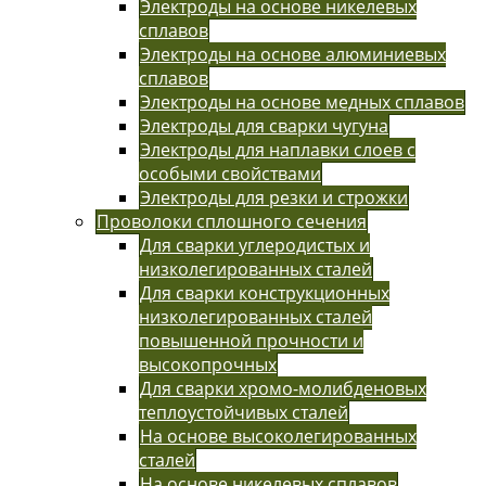
Электроды на основе никелевых
сплавов
Электроды на основе алюминиевых
сплавов
Электроды на основе медных сплавов
Электроды для сварки чугуна
Электроды для наплавки слоев с
особыми свойствами
Электроды для резки и строжки
Проволоки сплошного сечения
Для сварки углеродистых и
низколегированных сталей
Для сварки конструкционных
низколегированных сталей
повышенной прочности и
высокопрочных
Для сварки хромо-молибденовых
теплоустойчивых сталей
На основе высоколегированных
сталей
На основе никелевых сплавов