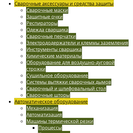
Сварочные аксессуары и средства защиты
Сварочные маски
Защитные очки
Респираторы
Одежда сварщика
Сварочные перчатки
Электрододержатели и клеммы заземления
Инструменты сварщика
Химические материалы
Оборудование для воздушно-дуговой
строжки
Сушильное оборудование
Системы вытяжки сварочных дымов
Сварочный и шлифовальный стол
Сварочные шторы
Автоматическое оборудование
Механизация
Автоматизация
Машины термической резки
Процессы