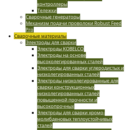
контроллеры
Тележки
Сварочные генераторы
Механизм подачи проволоки Robust Feed
Pro
Сварочные материалы
Электроды для сварки
Электроды KOBELCO
Электроды на основе
высоколегированных сталей
Электроды для сварки углеродистых и
низколегированных сталей
Электроды низколегированные для
сварки конструкционных
низколегированных сталей
повышенной прочности и
высокопрочных
Электроды для сварки хромо-
молибденовых теплоустойчивых
сталей