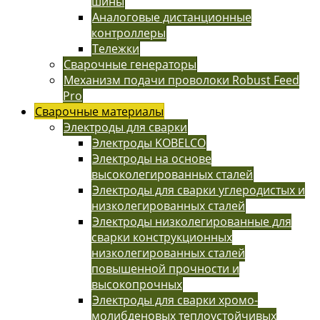
шины
Аналоговые дистанционные
контроллеры
Тележки
Сварочные генераторы
Механизм подачи проволоки Robust Feed
Pro
Сварочные материалы
Электроды для сварки
Электроды KOBELCO
Электроды на основе
высоколегированных сталей
Электроды для сварки углеродистых и
низколегированных сталей
Электроды низколегированные для
сварки конструкционных
низколегированных сталей
повышенной прочности и
высокопрочных
Электроды для сварки хромо-
молибденовых теплоустойчивых