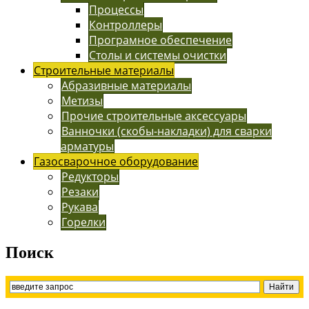
Процессы
Контроллеры
Програмное обеспечение
Столы и системы очистки
Строительные материалы
Абразивные материалы
Метизы
Прочие строительные аксессуары
Ванночки (скобы-накладки) для сварки
арматуры
Газосварочное оборудование
Редукторы
Резаки
Рукава
Горелки
Поиск