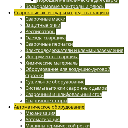
Вольфрамовые электроды и флюсы
Сварочные аксессуары и средства защиты
Сварочные маски
Защитные очки
Респираторы
Одежда сварщика
Сварочные перчатки
Электрододержатели и клеммы заземления
Инструменты сварщика
Химические материалы
Оборудование для воздушно-дуговой
строжки
Сушильное оборудование
Системы вытяжки сварочных дымов
Сварочный и шлифовальный стол
Сварочные шторы
Автоматическое оборудование
Механизация
Автоматизация
Машины термической резки