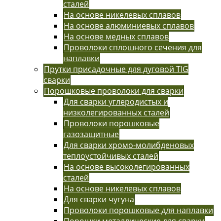
сталей
На основе никелевых сплавов
На основе алюминиевых сплавов
На основе медных сплавов
Проволоки сплошного сечения для
наплавки
Прутки присадочные для дуговой TIG
сварки
Порошковые проволоки для сварки
Для сварки углеродистых и
низколегированных сталей
Проволоки порошковые
газозащитные
Для сварки хромо-молибденовых
теплоустойчивых сталей
На основе высоколегированных
сталей
На основе никелевых сплавов
Для сварки чугуна
Проволоки порошковые для наплавки
Порошки металлические для сварки