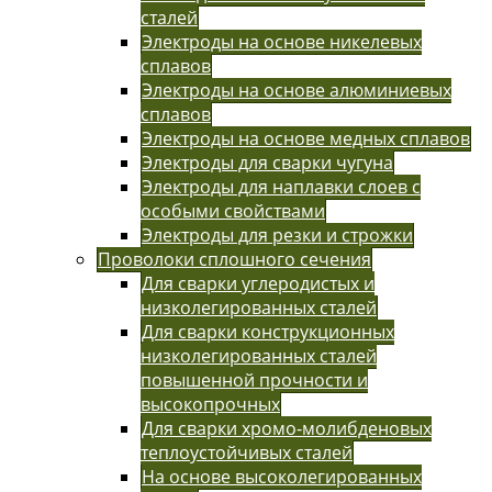
сталей
Электроды на основе никелевых
сплавов
Электроды на основе алюминиевых
сплавов
Электроды на основе медных сплавов
Электроды для сварки чугуна
Электроды для наплавки слоев с
особыми свойствами
Электроды для резки и строжки
Проволоки сплошного сечения
Для сварки углеродистых и
низколегированных сталей
Для сварки конструкционных
низколегированных сталей
повышенной прочности и
высокопрочных
Для сварки хромо-молибденовых
теплоустойчивых сталей
На основе высоколегированных