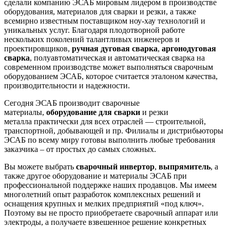
сделали компанию ЭСАБ мировым лидером в производстве
оборудования, материалов для сварки и резки, а также
всемирно известным поставщиком ноу-хау технологий и
уникальных услуг. Благодаря плодотворной работе
нескольких поколений талантливых инженеров и
проектировщиков,
ручная дуговая сварка
,
аргонодуговая
сварка
,
полуавтоматическая и автоматическая сварка
на
современном производстве может выполняться сварочным
оборудованием ЭСАБ, которое считается эталоном качества,
производительности и надежности.
Сегодня ЭСАБ производит
сварочные
материалы,
оборудование для сварки
и резки
металла
практически для всех отраслей — строительной,
транспортной, добывающей и пр. Филиалы и дистрибьюторы
ЭСАБ по всему миру готовы выполнить любые требования
заказчика – от простых до самых сложных.
Вы можете выбрать
сварочный инвертор
,
выпрямитель
, а
также другое оборудование и материалы ЭСАБ при
профессиональной поддержке наших продавцов. Мы имеем
многолетний опыт разработок комплексных решений и
оснащения крупных и мелких предприятий «под ключ».
Поэтому вы не просто приобретаете сварочный аппарат или
электроды, а получаете взвешенное решение конкретных