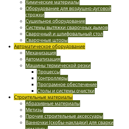
Химические материалы
Оборудование для воздушно-дуговой
строжки
Сушильное оборудование
Системы вытяжки сварочных дымов
Сварочный и шлифовальный стол
Сварочные шторы
Автоматическое оборудование
Механизация
Автоматизация
Машины термической резки
Процессы
Контроллеры
Програмное обеспечение
Столы и системы очистки
Строительные материалы
Абразивные материалы
Метизы
Прочие строительные аксессуары
Ванночки (скобы-накладки) для сварки
арматуры