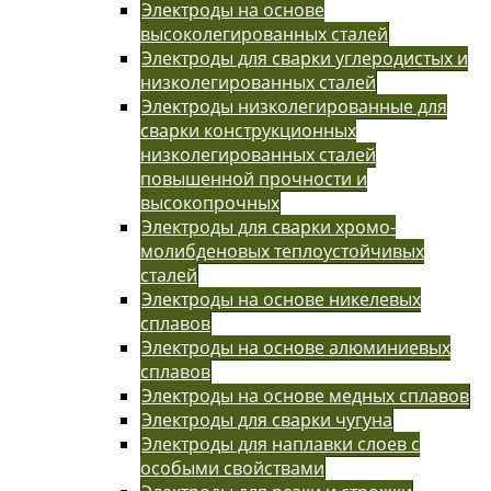
Электроды на основе
высоколегированных сталей
Электроды для сварки углеродистых и
низколегированных сталей
Электроды низколегированные для
сварки конструкционных
низколегированных сталей
повышенной прочности и
высокопрочных
Электроды для сварки хромо-
молибденовых теплоустойчивых
сталей
Электроды на основе никелевых
сплавов
Электроды на основе алюминиевых
сплавов
Электроды на основе медных сплавов
Электроды для сварки чугуна
Электроды для наплавки слоев с
особыми свойствами