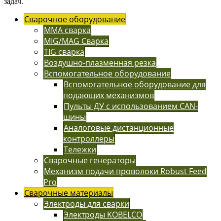
задач.
Сварочное оборудование
MMA сварка
MIG/MAG Сварка
TIG сварка
Воздушно-плазменная резка
Вспомогательное оборудование
Вспомогательное оборудование для
подающих механизмов
Пульты ДУ с использованием CAN-
шины
Аналоговые дистанционные
контроллеры
Тележки
Сварочные генераторы
Механизм подачи проволоки Robust Feed
Pro
Сварочные материалы
Электроды для сварки
Электроды KOBELCO