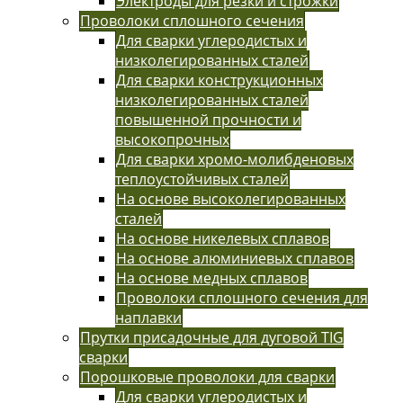
Электроды для резки и строжки
Проволоки сплошного сечения
Для сварки углеродистых и
низколегированных сталей
Для сварки конструкционных
низколегированных сталей
повышенной прочности и
высокопрочных
Для сварки хромо-молибденовых
теплоустойчивых сталей
На основе высоколегированных
сталей
На основе никелевых сплавов
На основе алюминиевых сплавов
На основе медных сплавов
Проволоки сплошного сечения для
наплавки
Прутки присадочные для дуговой TIG
сварки
Порошковые проволоки для сварки
Для сварки углеродистых и