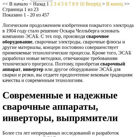
<<
В начало
<
Назад
1
2
3
4
5
6
7
8
9
10
Вперёд
>
В конец
>>
Страница 1 из 23
Показано 1 - 20 из 457
Логическим продолжением изобретения покрытого электрода
в 1904 году стало решение Оскара Челльберга основать
компанию ЭСАБ. С тех пор, производя
сварочное
оборудование
, сварочные электроды, сварочные флюсы
и
другие материалы, концерн постоянно совершенствует
применяемые технологические процессы. Кроме того, ЭСАБ
разработал новые методики, отвечающие требованиям
технического прогресса. Поэтому, приобретая
сварочный
аппарат
,
инвертер
или другое оборудование ЭСАБ для
сварки и резки, вы отдаете предпочтение вековым традициям
качества и современным технологиям.
Современные и надежные
сварочные аппараты,
инверторы, выпрямители
Более ста лет непрерывных исследований и разработок