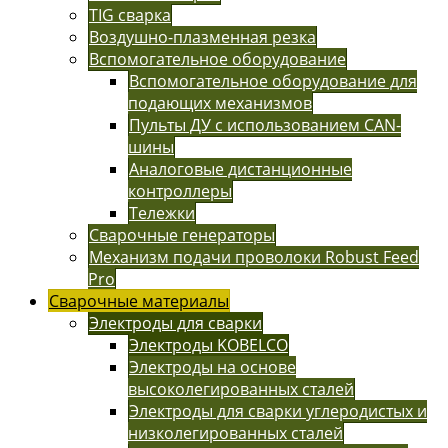
TIG сварка
Воздушно-плазменная резка
Вспомогательное оборудование
Вспомогательное оборудование для
подающих механизмов
Пульты ДУ с использованием CAN-
шины
Аналоговые дистанционные
контроллеры
Тележки
Сварочные генераторы
Механизм подачи проволоки Robust Feed
Pro
Сварочные материалы
Электроды для сварки
Электроды KOBELCO
Электроды на основе
высоколегированных сталей
Электроды для сварки углеродистых и
низколегированных сталей