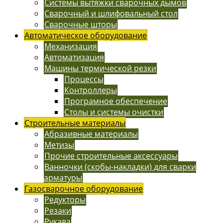
Системы вытяжки сварочных дымов
Сварочный и шлифовальный стол
Сварочные шторы
Автоматическое оборудование
Механизация
Автоматизация
Машины термической резки
Процессы
Контроллеры
Програмное обеспечение
Столы и системы очистки
Строительные материалы
Абразивные материалы
Метизы
Прочие строительные аксессуары
Ванночки (скобы-накладки) для сварки
арматуры
Газосварочное оборудование
Редукторы
Резаки
Рукава