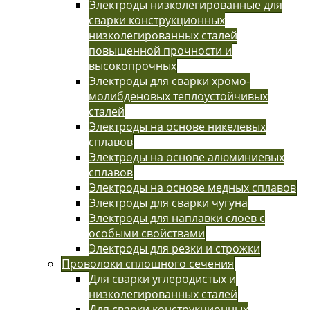
Электроды низколегированные для
сварки конструкционных
низколегированных сталей
повышенной прочности и
высокопрочных
Электроды для сварки хромо-
молибденовых теплоустойчивых
сталей
Электроды на основе никелевых
сплавов
Электроды на основе алюминиевых
сплавов
Электроды на основе медных сплавов
Электроды для сварки чугуна
Электроды для наплавки слоев с
особыми свойствами
Электроды для резки и строжки
Проволоки сплошного сечения
Для сварки углеродистых и
низколегированных сталей
Для сварки конструкционных