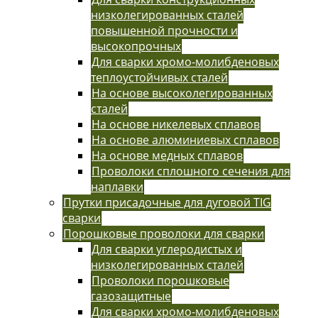
низколегированных сталей
повышенной прочности и
высокопрочных
Для сварки хромо-молибденовых
теплоустойчивых сталей
На основе высоколегированных
сталей
На основе никелевых сплавов
На основе алюминиевых сплавов
На основе медных сплавов
Проволоки сплошного сечения для
наплавки
Прутки присадочные для дуговой TIG
сварки
Порошковые проволоки для сварки
Для сварки углеродистых и
низколегированных сталей
Проволоки порошковые
газозащитные
Для сварки хромо-молибденовых