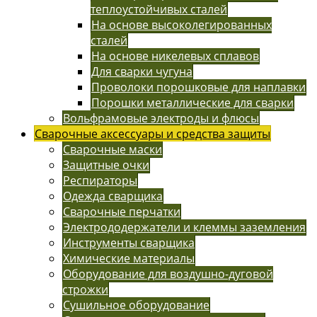
теплоустойчивых сталей
На основе высоколегированных
сталей
На основе никелевых сплавов
Для сварки чугуна
Проволоки порошковые для наплавки
Порошки металлические для сварки
Вольфрамовые электроды и флюсы
Сварочные аксессуары и средства защиты
Сварочные маски
Защитные очки
Респираторы
Одежда сварщика
Сварочные перчатки
Электрододержатели и клеммы заземления
Инструменты сварщика
Химические материалы
Оборудование для воздушно-дуговой
строжки
Сушильное оборудование