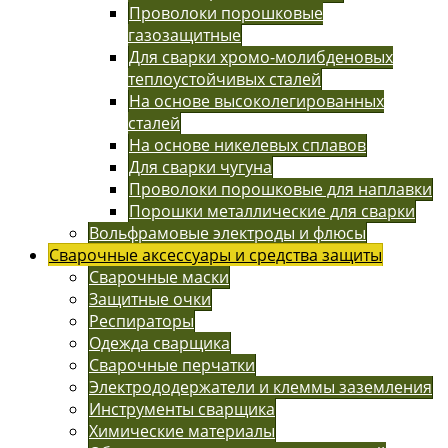
Проволоки порошковые
газозащитные
Для сварки хромо-молибденовых
теплоустойчивых сталей
На основе высоколегированных
сталей
На основе никелевых сплавов
Для сварки чугуна
Проволоки порошковые для наплавки
Порошки металлические для сварки
Вольфрамовые электроды и флюсы
Сварочные аксессуары и средства защиты
Сварочные маски
Защитные очки
Респираторы
Одежда сварщика
Сварочные перчатки
Электрододержатели и клеммы заземления
Инструменты сварщика
Химические материалы