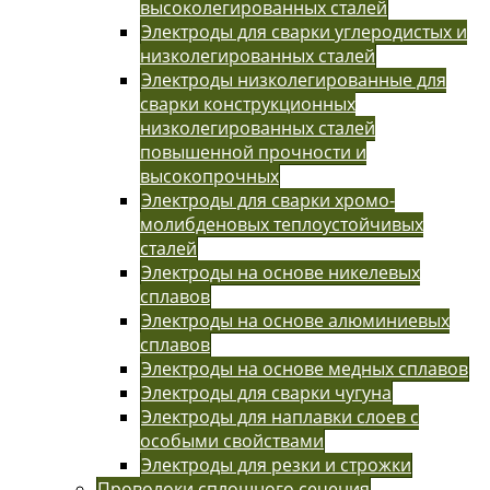
высоколегированных сталей
Электроды для сварки углеродистых и
низколегированных сталей
Электроды низколегированные для
сварки конструкционных
низколегированных сталей
повышенной прочности и
высокопрочных
Электроды для сварки хромо-
молибденовых теплоустойчивых
сталей
Электроды на основе никелевых
сплавов
Электроды на основе алюминиевых
сплавов
Электроды на основе медных сплавов
Электроды для сварки чугуна
Электроды для наплавки слоев с
особыми свойствами
Электроды для резки и строжки
Проволоки сплошного сечения