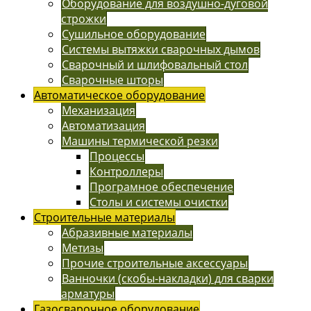
Оборудование для воздушно-дуговой
строжки
Сушильное оборудование
Системы вытяжки сварочных дымов
Сварочный и шлифовальный стол
Сварочные шторы
Автоматическое оборудование
Механизация
Автоматизация
Машины термической резки
Процессы
Контроллеры
Програмное обеспечение
Столы и системы очистки
Строительные материалы
Абразивные материалы
Метизы
Прочие строительные аксессуары
Ванночки (скобы-накладки) для сварки
арматуры
Газосварочное оборудование