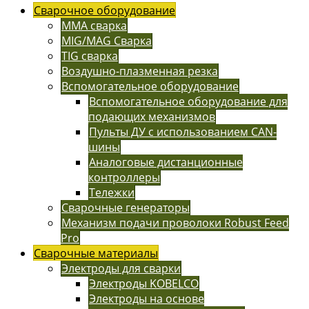
Сварочное оборудование
MMA сварка
MIG/MAG Сварка
TIG сварка
Воздушно-плазменная резка
Вспомогательное оборудование
Вспомогательное оборудование для
подающих механизмов
Пульты ДУ с использованием CAN-
шины
Аналоговые дистанционные
контроллеры
Тележки
Сварочные генераторы
Механизм подачи проволоки Robust Feed
Pro
Сварочные материалы
Электроды для сварки
Электроды KOBELCO
Электроды на основе