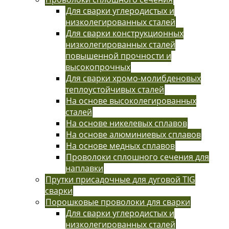
Для сварки углеродистых и
низколегированных сталей
Для сварки конструкционных
низколегированных сталей
повышенной прочности и
высокопрочных
Для сварки хромо-молибденовых
теплоустойчивых сталей
На основе высоколегированных
сталей
На основе никелевых сплавов
На основе алюминиевых сплавов
На основе медных сплавов
Проволоки сплошного сечения для
наплавки
Прутки присадочные для дуговой TIG
сварки
Порошковые проволоки для сварки
Для сварки углеродистых и
низколегированных сталей