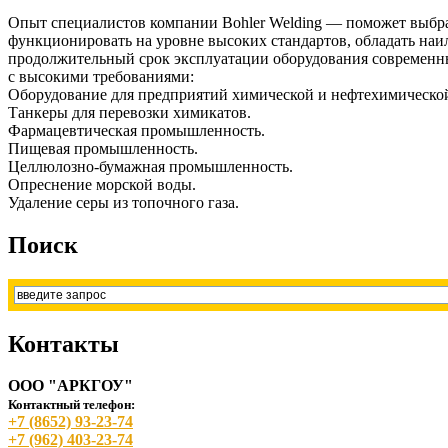
Опыт специалистов компании Bohler Welding — поможет выбр
функционировать на уровне высоких стандартов, обладать наи
продолжительный срок эксплуатации оборудования современны
с высокими требованиями:
Оборудование для предприятий химической и нефтехимическ
Танкеры для перевозки химикатов.
Фармацевтическая промышленность.
Пищевая промышленность.
Целлюлозно-бумажная промышленность.
Опреснение морской воды.
Удаление серы из топочного газа.
Поиск
Контакты
ООО "АРКГОУ"
Контактный телефон:
+7 (8652) 93-23-74
+7 (962) 403-23-74