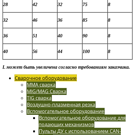
28
42
32
75
8
32
46
36
85
8
36
51
40
90
8
40
56
44
100
8
L может быть увеличена согласно требованиям заказчика.
Сварочное оборудование
MMA сварка
MIG/MAG Сварка
TIG сварка
Воздушно-плазменная резка
Вспомогательное оборудование
Вспомогательное оборудование для
подающих механизмов
Пульты ДУ с использованием CAN-