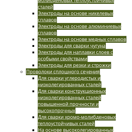
молибденовых теплоустойчивых
сталей
Электроды на основе никелевых
сплавов
Электроды на основе алюминиевых
сплавов
Электроды на основе медных сплавов
Электроды для сварки чугуна
Электроды для наплавки слоев с
особыми свойствами
Электроды для резки и строжки
Проволоки сплошного сечения
Для сварки углеродистых и
низколегированных сталей
Для сварки конструкционных
низколегированных сталей
повышенной прочности и
высокопрочных
Для сварки хромо-молибденовых
теплоустойчивых сталей
На основе высоколегированных