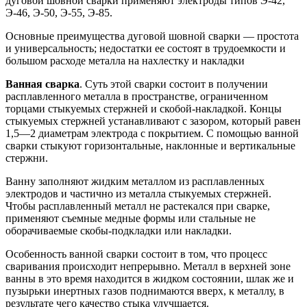
дуговой шовной сварки применяют электроды типов Э-42,
Э-46, Э-50, Э-55, Э-85.
Основные преимущества дуговой шовной сварки — простота
и универсальность; недостатки ее состоят в трудоемкости и
большом расходе металла на нахлестку и накладки
Ванная сварка
. Суть этой сварки состоит в получении
расплавленного металла в пространстве, ограниченном
торцами стыкуемых стержней и скобой-накладкой. Концы
стыкуемых стержней устанавливают с зазором, который равен
1,5—2 диаметрам электрода с покрытием. С помощью ванной
сварки стыкуют горизонтальные, наклонные и вертикальные
стержни.
Ванну заполняют жидким металлом из расплавленных
электродов и частично из металла стыкуемых стержней.
Чтобы расплавленный металл не растекался при сварке,
применяют съемные медные формы или стальные не
оборачиваемые скобы-подкладки или накладки.
Особенность ванной сварки состоит в том, что процесс
сваривания происходит непрерывно. Металл в верхней зоне
ванны в это время находится в жидком состоянии, шлак же и
пузырьки инертных газов поднимаются вверх, к металлу, в
результате чего качество стыка улучшается.