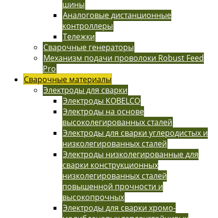
шины
Аналоговые дистанционные
контроллеры
Тележки
Сварочные генераторы
Механизм подачи проволоки Robust Feed
Pro
Сварочные материалы
Электроды для сварки
Электроды KOBELCO
Электроды на основе
высоколегированных сталей
Электроды для сварки углеродистых и
низколегированных сталей
Электроды низколегированные для
сварки конструкционных
низколегированных сталей
повышенной прочности и
высокопрочных
Электроды для сварки хромо-