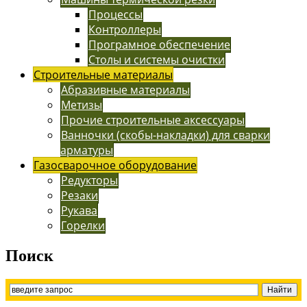
Процессы
Контроллеры
Програмное обеспечение
Столы и системы очистки
Строительные материалы
Абразивные материалы
Метизы
Прочие строительные аксессуары
Ванночки (скобы-накладки) для сварки
арматуры
Газосварочное оборудование
Редукторы
Резаки
Рукава
Горелки
Поиск