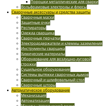
Порошки металлические для сварки
Вольфрамовые электроды и флюсы
Сварочные аксессуары и средства защиты
Сварочные маски
Защитные очки
Респираторы
Одежда сварщика
Сварочные перчатки
Электрододержатели и клеммы заземления
Инструменты сварщика
Химические материалы
Оборудование для воздушно-дуговой
строжки
Сушильное оборудование
Системы вытяжки сварочных дымов
Сварочный и шлифовальный стол
Сварочные шторы
Автоматическое оборудование
Механизация
Автоматизация
Машины термической резки