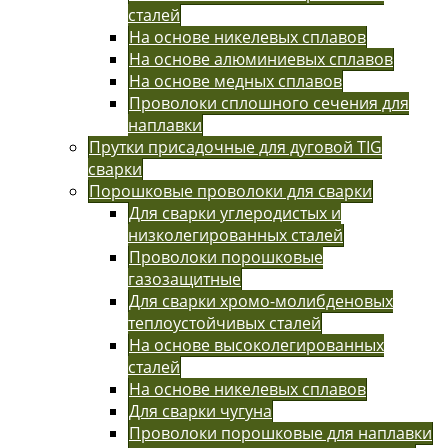
сталей
На основе никелевых сплавов
На основе алюминиевых сплавов
На основе медных сплавов
Проволоки сплошного сечения для
наплавки
Прутки присадочные для дуговой TIG
сварки
Порошковые проволоки для сварки
Для сварки углеродистых и
низколегированных сталей
Проволоки порошковые
газозащитные
Для сварки хромо-молибденовых
теплоустойчивых сталей
На основе высоколегированных
сталей
На основе никелевых сплавов
Для сварки чугуна
Проволоки порошковые для наплавки