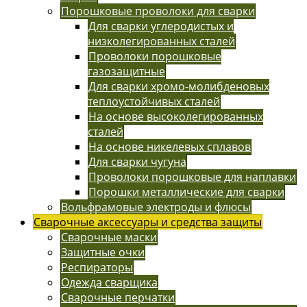
Порошковые проволоки для сварки
Для сварки углеродистых и
низколегированных сталей
Проволоки порошковые
газозащитные
Для сварки хромо-молибденовых
теплоустойчивых сталей
На основе высоколегированных
сталей
На основе никелевых сплавов
Для сварки чугуна
Проволоки порошковые для наплавки
Порошки металлические для сварки
Вольфрамовые электроды и флюсы
Сварочные аксессуары и средства защиты
Сварочные маски
Защитные очки
Респираторы
Одежда сварщика
Сварочные перчатки