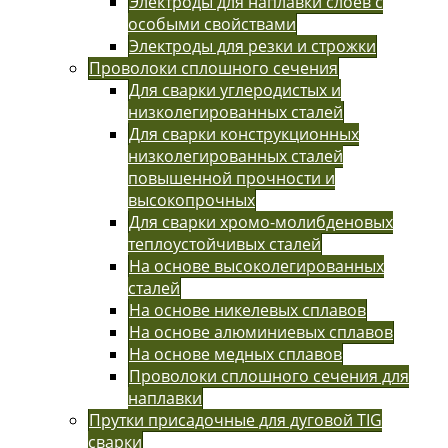
Электроды для наплавки слоев с
особыми свойствами
Электроды для резки и строжки
Проволоки сплошного сечения
Для сварки углеродистых и
низколегированных сталей
Для сварки конструкционных
низколегированных сталей
повышенной прочности и
высокопрочных
Для сварки хромо-молибденовых
теплоустойчивых сталей
На основе высоколегированных
сталей
На основе никелевых сплавов
На основе алюминиевых сплавов
На основе медных сплавов
Проволоки сплошного сечения для
наплавки
Прутки присадочные для дуговой TIG
сварки