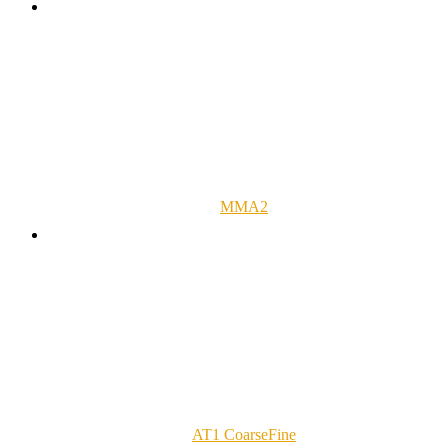
MMA2
AT1 CoarseFine