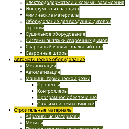
Электрододержатели и клеммы заземления
Инструменты сварщика
Химические материалы
Оборудование для воздушно-дуговой
строжки
Сушильное оборудование
Системы вытяжки сварочных дымов
Сварочный и шлифовальный стол
Сварочные шторы
Автоматическое оборудование
Механизация
Автоматизация
Машины термической резки
Процессы
Контроллеры
Програмное обеспечение
Столы и системы очистки
Строительные материалы
Абразивные материалы
Метизы
Прочие строительные аксессуары