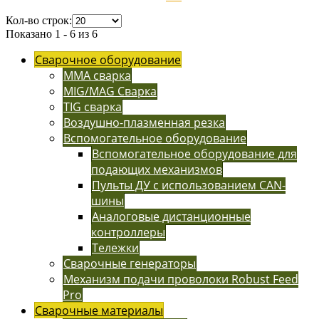
Кол-во строк:
Показано 1 - 6 из 6
Сварочное оборудование
MMA сварка
MIG/MAG Сварка
TIG сварка
Воздушно-плазменная резка
Вспомогательное оборудование
Вспомогательное оборудование для
подающих механизмов
Пульты ДУ с использованием CAN-
шины
Аналоговые дистанционные
контроллеры
Тележки
Сварочные генераторы
Механизм подачи проволоки Robust Feed
Pro
Сварочные материалы