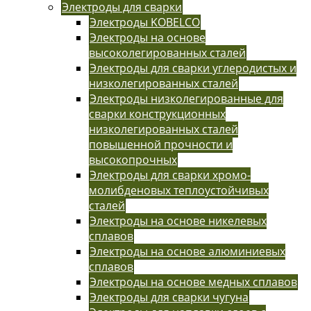
Электроды для сварки
Электроды KOBELCO
Электроды на основе
высоколегированных сталей
Электроды для сварки углеродистых и
низколегированных сталей
Электроды низколегированные для
сварки конструкционных
низколегированных сталей
повышенной прочности и
высокопрочных
Электроды для сварки хромо-
молибденовых теплоустойчивых
сталей
Электроды на основе никелевых
сплавов
Электроды на основе алюминиевых
сплавов
Электроды на основе медных сплавов
Электроды для сварки чугуна