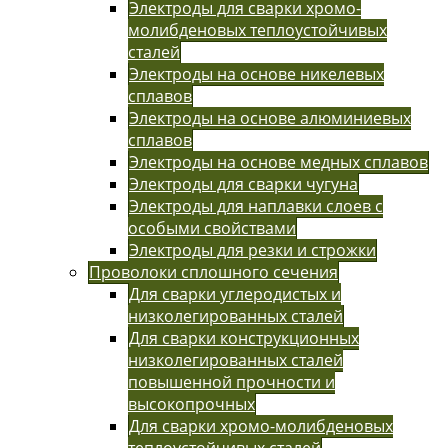
Электроды для сварки хромо-
молибденовых теплоустойчивых
сталей
Электроды на основе никелевых
сплавов
Электроды на основе алюминиевых
сплавов
Электроды на основе медных сплавов
Электроды для сварки чугуна
Электроды для наплавки слоев с
особыми свойствами
Электроды для резки и строжки
Проволоки сплошного сечения
Для сварки углеродистых и
низколегированных сталей
Для сварки конструкционных
низколегированных сталей
повышенной прочности и
высокопрочных
Для сварки хромо-молибденовых
теплоустойчивых сталей