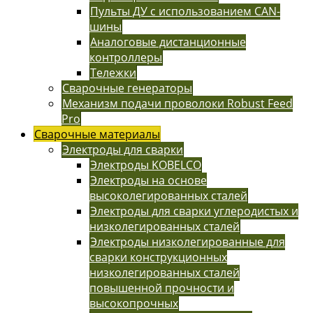
Пульты ДУ с использованием CAN-
шины
Аналоговые дистанционные
контроллеры
Тележки
Сварочные генераторы
Механизм подачи проволоки Robust Feed
Pro
Сварочные материалы
Электроды для сварки
Электроды KOBELCO
Электроды на основе
высоколегированных сталей
Электроды для сварки углеродистых и
низколегированных сталей
Электроды низколегированные для
сварки конструкционных
низколегированных сталей
повышенной прочности и
высокопрочных