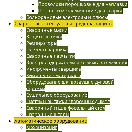
Проволоки порошковые для наплавки
Порошки металлические для сварки
Вольфрамовые электроды и флюсы
Сварочные аксессуары и средства защиты
Сварочные маски
Защитные очки
Респираторы
Одежда сварщика
Сварочные перчатки
Электрододержатели и клеммы заземления
Инструменты сварщика
Химические материалы
Оборудование для воздушно-дуговой
строжки
Сушильное оборудование
Системы вытяжки сварочных дымов
Сварочный и шлифовальный стол
Сварочные шторы
Автоматическое оборудование
Механизация