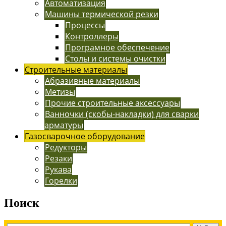
Автоматизация
Машины термической резки
Процессы
Контроллеры
Програмное обеспечение
Столы и системы очистки
Строительные материалы
Абразивные материалы
Метизы
Прочие строительные аксессуары
Ванночки (скобы-накладки) для сварки
арматуры
Газосварочное оборудование
Редукторы
Резаки
Рукава
Горелки
Поиск