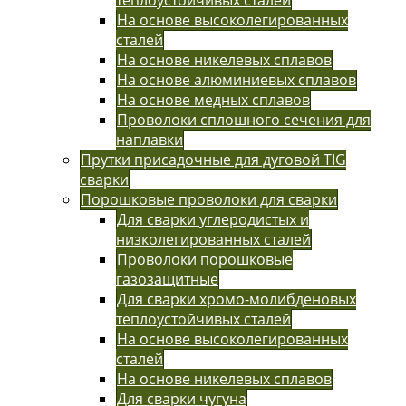
На основе высоколегированных
сталей
На основе никелевых сплавов
На основе алюминиевых сплавов
На основе медных сплавов
Проволоки сплошного сечения для
наплавки
Прутки присадочные для дуговой TIG
сварки
Порошковые проволоки для сварки
Для сварки углеродистых и
низколегированных сталей
Проволоки порошковые
газозащитные
Для сварки хромо-молибденовых
теплоустойчивых сталей
На основе высоколегированных
сталей
На основе никелевых сплавов
Для сварки чугуна