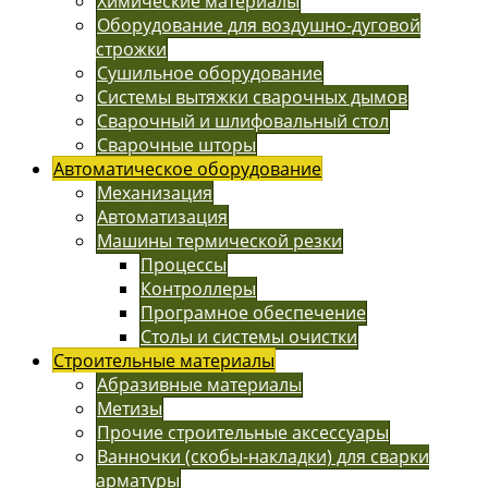
Химические материалы
Оборудование для воздушно-дуговой
строжки
Сушильное оборудование
Системы вытяжки сварочных дымов
Сварочный и шлифовальный стол
Сварочные шторы
Автоматическое оборудование
Механизация
Автоматизация
Машины термической резки
Процессы
Контроллеры
Програмное обеспечение
Столы и системы очистки
Строительные материалы
Абразивные материалы
Метизы
Прочие строительные аксессуары
Ванночки (скобы-накладки) для сварки
арматуры