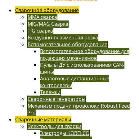
Сварочное оборудование
MMA сварка
MIG/MAG Сварка
TIG сварка
Воздушно-плазменная резка
Вспомогательное оборудование
Вспомогательное оборудование для
подающих механизмов
Пульты ДУ с использованием CAN-
шины
Аналоговые дистанционные
контроллеры
Тележки
Сварочные генераторы
Механизм подачи проволоки Robust Feed
Pro
Сварочные материалы
Электроды для сварки
Электроды KOBELCO