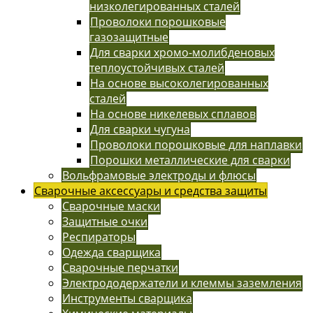
низколегированных сталей
Проволоки порошковые
газозащитные
Для сварки хромо-молибденовых
теплоустойчивых сталей
На основе высоколегированных
сталей
На основе никелевых сплавов
Для сварки чугуна
Проволоки порошковые для наплавки
Порошки металлические для сварки
Вольфрамовые электроды и флюсы
Сварочные аксессуары и средства защиты
Сварочные маски
Защитные очки
Респираторы
Одежда сварщика
Сварочные перчатки
Электрододержатели и клеммы заземления
Инструменты сварщика