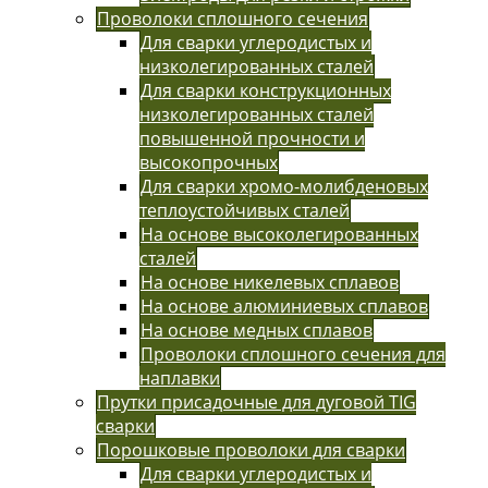
Проволоки сплошного сечения
Для сварки углеродистых и
низколегированных сталей
Для сварки конструкционных
низколегированных сталей
повышенной прочности и
высокопрочных
Для сварки хромо-молибденовых
теплоустойчивых сталей
На основе высоколегированных
сталей
На основе никелевых сплавов
На основе алюминиевых сплавов
На основе медных сплавов
Проволоки сплошного сечения для
наплавки
Прутки присадочные для дуговой TIG
сварки
Порошковые проволоки для сварки
Для сварки углеродистых и