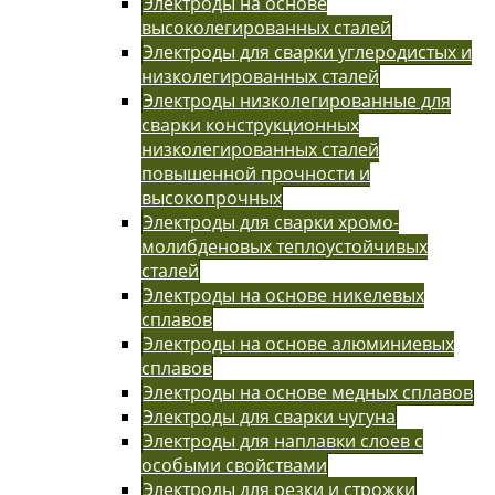
Электроды на основе
высоколегированных сталей
Электроды для сварки углеродистых и
низколегированных сталей
Электроды низколегированные для
сварки конструкционных
низколегированных сталей
повышенной прочности и
высокопрочных
Электроды для сварки хромо-
молибденовых теплоустойчивых
сталей
Электроды на основе никелевых
сплавов
Электроды на основе алюминиевых
сплавов
Электроды на основе медных сплавов
Электроды для сварки чугуна
Электроды для наплавки слоев с
особыми свойствами
Электроды для резки и строжки