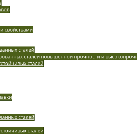
в
авов
ми свойствами
ванных сталей
ированных сталей повышенной прочности и высокопроч
устойчивых сталей
лавки
ванных сталей
устойчивых сталей