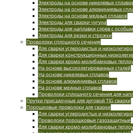
Электроды на основе никелевых сплаво
Электроды на основе алюминиевых спл
Электроды на основе медных сплавов
Электроды для сварки чугуна
Электроды для наплавки слоев с особы
Электроды для резки и строжки
Проволоки сплошного сечения
Для сварки углеродистых и низколегиро
Для сварки конструкционных низколег
Для сварки хромо-молибденовых тепло
На основе высоколегированных сталей
На основе никелевых сплавов
На основе алюминиевых сплавов
На основе медных сплавов
Проволоки сплошного сечения для нап
Прутки присадочные для дуговой TIG сварки
Порошковые проволоки для сварки
Для сварки углеродистых и низколегиро
Проволоки порошковые газозащитные
Для сварки хромо-молибденовых тепло