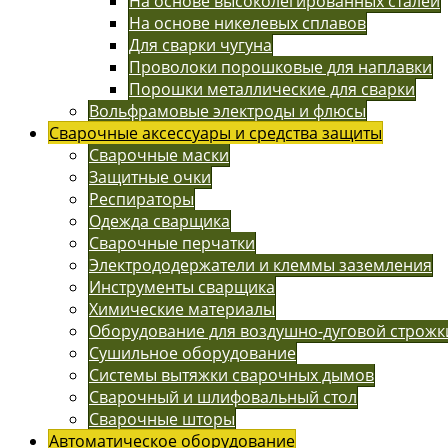
На основе высоколегированных сталей
На основе никелевых сплавов
Для сварки чугуна
Проволоки порошковые для наплавки
Порошки металлические для сварки
Вольфрамовые электроды и флюсы
Сварочные аксессуары и средства защиты
Сварочные маски
Защитные очки
Респираторы
Одежда сварщика
Сварочные перчатки
Электрододержатели и клеммы заземления
Инструменты сварщика
Химические материалы
Оборудование для воздушно-дуговой строжк
Сушильное оборудование
Системы вытяжки сварочных дымов
Сварочный и шлифовальный стол
Сварочные шторы
Автоматическое оборудование