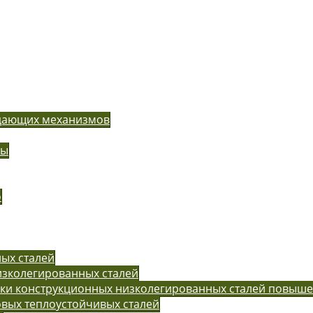
одающих механизмов
ры
o
ых сталей
изколегированных сталей
рки конструкционных низколегированных сталей повыш
вых теплоустойчивых сталей