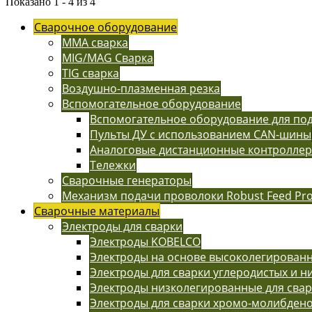
Показано 1 - 4 из 4
Сварочное оборудование
MMA сварка
MIG/MAG Сварка
TIG сварка
Воздушно-плазменная резка
Вспомогательное оборудование
Вспомогательное оборудование для п
Пульты ДУ с использованием CAN-шины
Аналоговые дистанционные контролле
Тележки
Сварочные генераторы
Механизм подачи проволоки Robust Feed Pr
Сварочные материалы
Электроды для сварки
Электроды KOBELCO
Электроды на основе высоколегированн
Электроды для сварки углеродистых и н
Электроды низколегированные для сва
Электроды для сварки хромо-молибдено