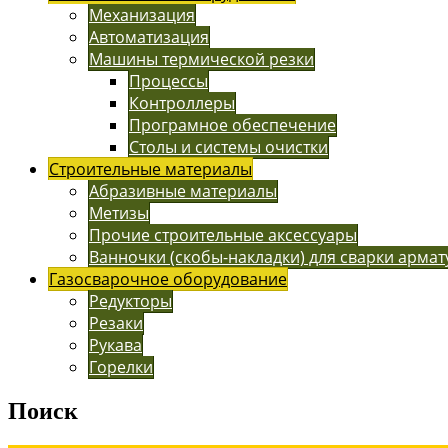
Механизация
Автоматизация
Машины термической резки
Процессы
Контроллеры
Програмное обеспечение
Столы и системы очистки
Строительные материалы
Абразивные материалы
Метизы
Прочие строительные аксессуары
Ванночки (скобы-накладки) для сварки арма
Газосварочное оборудование
Редукторы
Резаки
Рукава
Горелки
Поиск