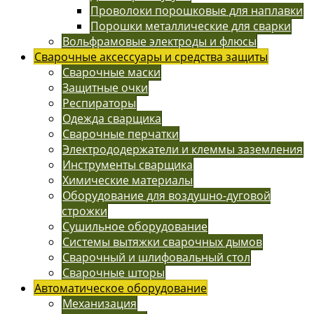
Проволоки порошковые для наплавки
Порошки металлические для сварки
Вольфрамовые электроды и флюсы
Сварочные аксессуары и средства защиты
Сварочные маски
Защитные очки
Респираторы
Одежда сварщика
Сварочные перчатки
Электрододержатели и клеммы заземления
Инструменты сварщика
Химические материалы
Оборудование для воздушно-дуговой
строжки
Сушильное оборудование
Системы вытяжки сварочных дымов
Сварочный и шлифовальный стол
Сварочные шторы
Автоматическое оборудование
Механизация