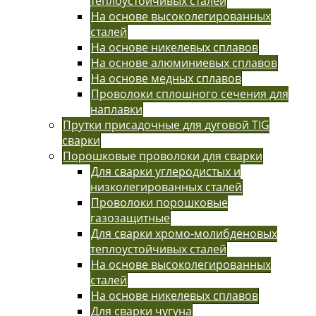
теплоустойчивых сталей
На основе высоколегированных
сталей
На основе никелевых сплавов
На основе алюминиевых сплавов
На основе медных сплавов
Проволоки сплошного сечения для
наплавки
Прутки присадочные для дуговой TIG
сварки
Порошковые проволоки для сварки
Для сварки углеродистых и
низколегированных сталей
Проволоки порошковые
газозащитные
Для сварки хромо-молибденовых
теплоустойчивых сталей
На основе высоколегированных
сталей
На основе никелевых сплавов
Для сварки чугуна