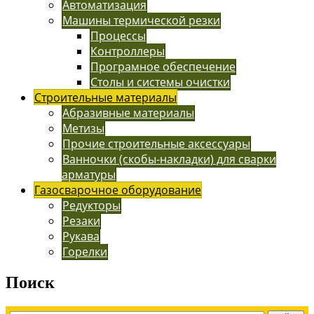
Автоматизация
Машины термической резки
Процессы
Контроллеры
Програмное обеспечение
Столы и системы очистки
Строительные материалы
Абразивные материалы
Метизы
Прочие строительные аксессуары
Ванночки (скобы-накладки) для сварки
арматуры
Газосварочное оборудование
Редукторы
Резаки
Рукава
Горелки
Поиск