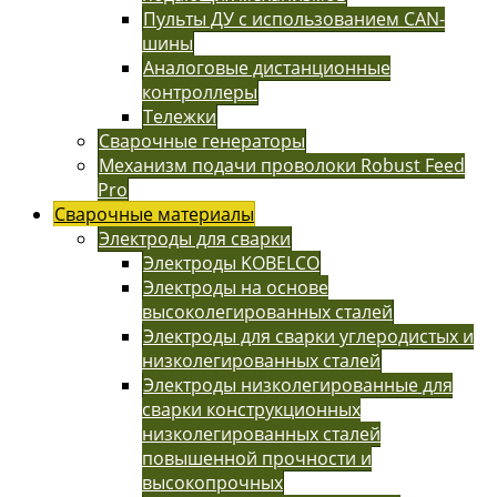
Пульты ДУ с использованием CAN-
шины
Аналоговые дистанционные
контроллеры
Тележки
Сварочные генераторы
Механизм подачи проволоки Robust Feed
Pro
Сварочные материалы
Электроды для сварки
Электроды KOBELCO
Электроды на основе
высоколегированных сталей
Электроды для сварки углеродистых и
низколегированных сталей
Электроды низколегированные для
сварки конструкционных
низколегированных сталей
повышенной прочности и
высокопрочных