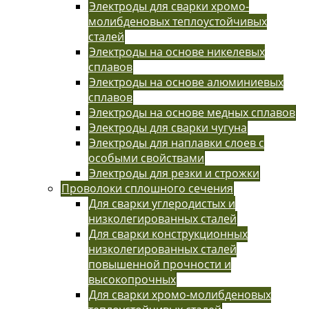
Электроды для сварки хромо-
молибденовых теплоустойчивых
сталей
Электроды на основе никелевых
сплавов
Электроды на основе алюминиевых
сплавов
Электроды на основе медных сплавов
Электроды для сварки чугуна
Электроды для наплавки слоев с
особыми свойствами
Электроды для резки и строжки
Проволоки сплошного сечения
Для сварки углеродистых и
низколегированных сталей
Для сварки конструкционных
низколегированных сталей
повышенной прочности и
высокопрочных
Для сварки хромо-молибденовых