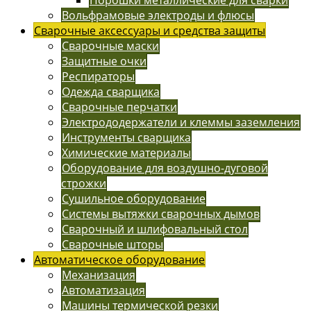
Вольфрамовые электроды и флюсы
Сварочные аксессуары и средства защиты
Сварочные маски
Защитные очки
Респираторы
Одежда сварщика
Сварочные перчатки
Электрододержатели и клеммы заземления
Инструменты сварщика
Химические материалы
Оборудование для воздушно-дуговой
строжки
Сушильное оборудование
Системы вытяжки сварочных дымов
Сварочный и шлифовальный стол
Сварочные шторы
Автоматическое оборудование
Механизация
Автоматизация
Машины термической резки