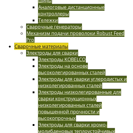
шины
Аналоговые дистанционные
контроллеры
Тележки
Сварочные генераторы
Механизм подачи проволоки Robust Feed
Pro
Сварочные материалы
Электроды для сварки
Электроды KOBELCO
Электроды на основе
высоколегированных сталей
Электроды для сварки углеродистых и
низколегированных сталей
Электроды низколегированные для
сварки конструкционных
низколегированных сталей
повышенной прочности и
высокопрочных
Электроды для сварки хромо-
молибденовых теплоустойчивых