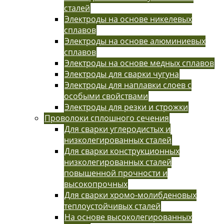
сталей
Электроды на основе никелевых
сплавов
Электроды на основе алюминиевых
сплавов
Электроды на основе медных сплавов
Электроды для сварки чугуна
Электроды для наплавки слоев с
особыми свойствами
Электроды для резки и строжки
Проволоки сплошного сечения
Для сварки углеродистых и
низколегированных сталей
Для сварки конструкционных
низколегированных сталей
повышенной прочности и
высокопрочных
Для сварки хромо-молибденовых
теплоустойчивых сталей
На основе высоколегированных