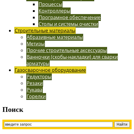
Процессы
Контроллеры
Програмное обеспечение
Столы и системы очистки
Строительные материалы
Абразивные материалы
Метизы
Прочие строительные аксессуары
Ванночки (скобы-накладки) для сварки
арматуры
Газосварочное оборудование
Редукторы
Резаки
Рукава
Горелки
Поиск