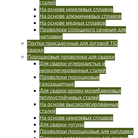
сталей
На основе никелевых сплавов
На основе алюминиевых сплавов
На основе медных сплавов
Проволоки сплошного сечения для
наплавки
Прутки присадочные для дуговой TIG
сварки
Порошковые проволоки для сварки
Для сварки углеродистых и
низколегированных сталей
Проволоки порошковые
газозащитные
Для сварки хромо-молибденовых
теплоустойчивых сталей
На основе высоколегированных
сталей
На основе никелевых сплавов
Для сварки чугуна
Проволоки порошковые для наплавки
Порошки металлические для сварки