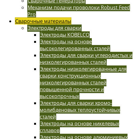
Сварочные генераторы
Механизм подачи проволоки Robust Feed
Pro
Сварочные материалы
Электроды для сварки
Электроды KOBELCO
Электроды на основе
высоколегированных сталей
Электроды для сварки углеродистых и
низколегированных сталей
Электроды низколегированные для
сварки конструкционных
низколегированных сталей
повышенной прочности и
высокопрочных
Электроды для сварки хромо-
молибденовых теплоустойчивых
сталей
Электроды на основе никелевых
сплавов
Электроды на основе алюминиевых