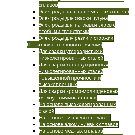
сплавов
Электроды на основе медных сплавов
Электроды для сварки чугуна
Электроды для наплавки слоев с
особыми свойствами
Электроды для резки и строжки
Проволоки сплошного сечения
Для сварки углеродистых и
низколегированных сталей
Для сварки конструкционных
низколегированных сталей
повышенной прочности и
высокопрочных
Для сварки хромо-молибденовых
теплоустойчивых сталей
На основе высоколегированных
сталей
На основе никелевых сплавов
На основе алюминиевых сплавов
На основе медных сплавов