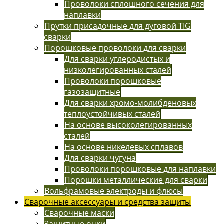
Проволоки сплошного сечения для
наплавки
Прутки присадочные для дуговой TIG
сварки
Порошковые проволоки для сварки
Для сварки углеродистых и
низколегированных сталей
Проволоки порошковые
газозащитные
Для сварки хромо-молибденовых
теплоустойчивых сталей
На основе высоколегированных
сталей
На основе никелевых сплавов
Для сварки чугуна
Проволоки порошковые для наплавки
Порошки металлические для сварки
Вольфрамовые электроды и флюсы
Сварочные аксессуары и средства защиты
Сварочные маски
Защитные очки