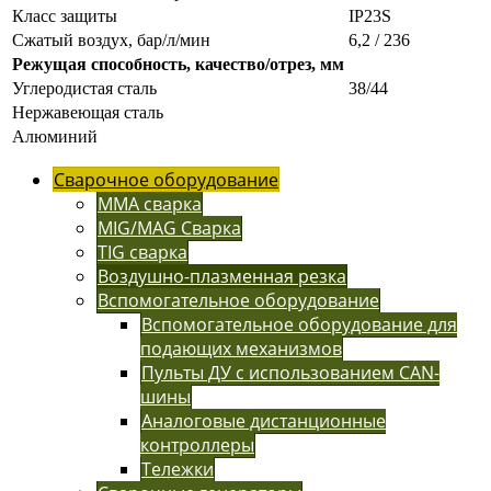
Класс защиты
IP23S
Сжатый воздух, бар/л/мин
6,2 / 236
Режущая способность, качество/отрез, мм
Углеродистая сталь
38/44
Нержавеющая сталь
Алюминий
Сварочное оборудование
MMA сварка
MIG/MAG Сварка
TIG сварка
Воздушно-плазменная резка
Вспомогательное оборудование
Вспомогательное оборудование для
подающих механизмов
Пульты ДУ с использованием CAN-
шины
Аналоговые дистанционные
контроллеры
Тележки