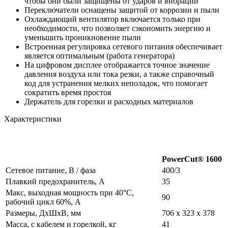
чтобы они были защищены от ударов и вибрации
Переключатели оснащены защитой от коррозии и пыли
Охлаждающий вентилятор включается только при
необходимости, что позволяет сэкономить энергию и
уменьшить проникновение пыли
Встроенная регулировка сетевого питания обеспечивает
является оптимальным (работа генератора)
На цифровом дисплее отображается точное значение
давления воздуха или тока резки, а также справочный
код для устранения мелких неполадок, что помогает
сократить время простоя
Держатель для горелки и расходных материалов
Характеристики
PowerCut® 1600
Сетевое питание, В / фаза
400/3
Плавкий предохранитель, А
35
Макс, выходная мощность при 40°С,
90
рабочий цикл 60%, А
Размеры, ДхШхВ, мм
706 х 323 х 378
Масса, с кабелем и горелкой, кг
41