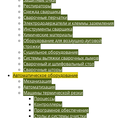
Респираторы
Одежда сварщика
Сварочные перчатки
Электрододержатели и клеммы заземления
Инструменты сварщика
Химические материалы
Оборудование для воздушно-дуговой
строжки
Сушильное оборудование
Системы вытяжки сварочных дымов
Сварочный и шлифовальный стол
Сварочные шторы
Автоматическое оборудование
Механизация
Автоматизация
Машины термической резки
Процессы
Контроллеры
Програмное обеспечение
Столы и системы очистки