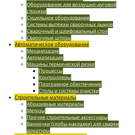
Оборудование для воздушно-дуговой
строжки
Сушильное оборудование
Системы вытяжки сварочных дымов
Сварочный и шлифовальный стол
Сварочные шторы
Автоматическое оборудование
Механизация
Автоматизация
Машины термической резки
Процессы
Контроллеры
Програмное обеспечение
Столы и системы очистки
Строительные материалы
Абразивные материалы
Метизы
Прочие строительные аксессуары
Ванночки (скобы-накладки) для сварки
арматуры