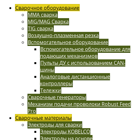
Сварочное оборудование
MMA сварка
MIG/MAG Сварка
TIG сварка
Воздушно-плазменная резка
Вспомогательное оборудование
Вспомогательное оборудование для
подающих механизмов
Пульты ДУ с использованием CAN-
шины
Аналоговые дистанционные
контроллеры
Тележки
Сварочные генераторы
Механизм подачи проволоки Robust Feed
Pro
Сварочные материалы
Электроды для сварки
Электроды KOBELCO
Электроды на основе