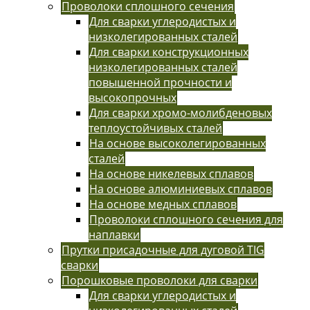
Проволоки сплошного сечения
Для сварки углеродистых и
низколегированных сталей
Для сварки конструкционных
низколегированных сталей
повышенной прочности и
высокопрочных
Для сварки хромо-молибденовых
теплоустойчивых сталей
На основе высоколегированных
сталей
На основе никелевых сплавов
На основе алюминиевых сплавов
На основе медных сплавов
Проволоки сплошного сечения для
наплавки
Прутки присадочные для дуговой TIG
сварки
Порошковые проволоки для сварки
Для сварки углеродистых и