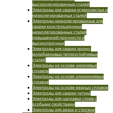
высоколегированных сталей
Электроды для сварки углеродистых и
низколегированных сталей
Электроды низколегированные для
сварки конструкционных
низколегированных сталей
повышенной прочности и
высокопрочных
Электроды для сварки хромо-
молибденовых теплоустойчивых
сталей
Электроды на основе никелевых
сплавов
Электроды на основе алюминиевых
сплавов
Электроды на основе медных сплавов
Электроды для сварки чугуна
Электроды для наплавки слоев с
особыми свойствами
Электроды для резки и строжки