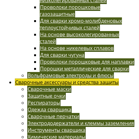
низколегированных сталей
Проволоки порошковые
газозащитные
Для сварки хромо-молибденовых
теплоустойчивых сталей
На основе высоколегированных
сталей
На основе никелевых сплавов
Для сварки чугуна
Проволоки порошковые для наплавки
Порошки металлические для сварки
Вольфрамовые электроды и флюсы
Сварочные аксессуары и средства защиты
Сварочные маски
Защитные очки
Респираторы
Одежда сварщика
Сварочные перчатки
Электрододержатели и клеммы заземления
Инструменты сварщика
Химические материалы