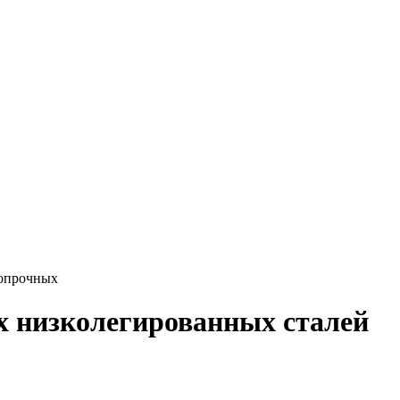
копрочных
х низколегированных сталей