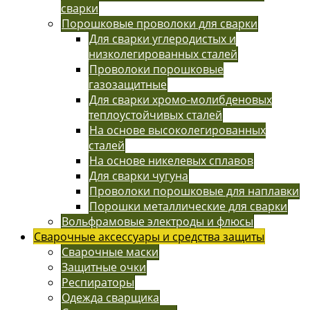
сварки
Порошковые проволоки для сварки
Для сварки углеродистых и
низколегированных сталей
Проволоки порошковые
газозащитные
Для сварки хромо-молибденовых
теплоустойчивых сталей
На основе высоколегированных
сталей
На основе никелевых сплавов
Для сварки чугуна
Проволоки порошковые для наплавки
Порошки металлические для сварки
Вольфрамовые электроды и флюсы
Сварочные аксессуары и средства защиты
Сварочные маски
Защитные очки
Респираторы
Одежда сварщика