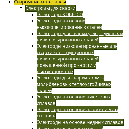
Сварочные материалы
Электроды для сварки
Электроды KOBELCO
Электроды на основе
высоколегированных сталей
Электроды для сварки углеродистых и
низколегированных сталей
Электроды низколегированные для
сварки конструкционных
низколегированных сталей
повышенной прочности и
высокопрочных
Электроды для сварки хромо-
молибденовых теплоустойчивых
сталей
Электроды на основе никелевых
сплавов
Электроды на основе алюминиевых
сплавов
Электроды на основе медных сплавов
Электроды для сварки чугуна