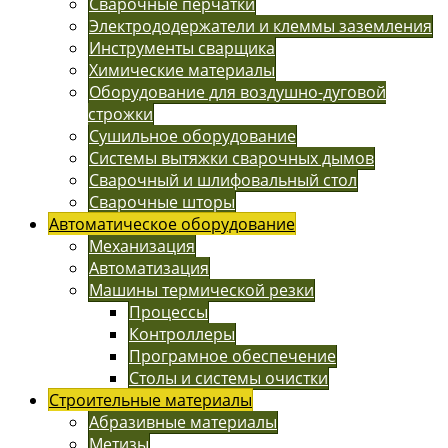
Сварочные перчатки
Электрододержатели и клеммы заземления
Инструменты сварщика
Химические материалы
Оборудование для воздушно-дуговой
строжки
Сушильное оборудование
Системы вытяжки сварочных дымов
Сварочный и шлифовальный стол
Сварочные шторы
Автоматическое оборудование
Механизация
Автоматизация
Машины термической резки
Процессы
Контроллеры
Програмное обеспечение
Столы и системы очистки
Строительные материалы
Абразивные материалы
Метизы