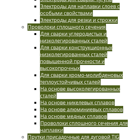
Электроды для наплавки слоев с
особыми свойствами
Электроды для резки и строжки
Проволоки сплошного сечения
Для сварки углеродистых и
низколегированных сталей
Для сварки конструкционных
низколегированных сталей
повышенной прочности и
высокопрочных
Для сварки хромо-молибденовых
теплоустойчивых сталей
На основе высоколегированных
сталей
На основе никелевых сплавов
На основе алюминиевых сплавов
На основе медных сплавов
Проволоки сплошного сечения для
наплавки
Прутки присадочные для дуговой TIG