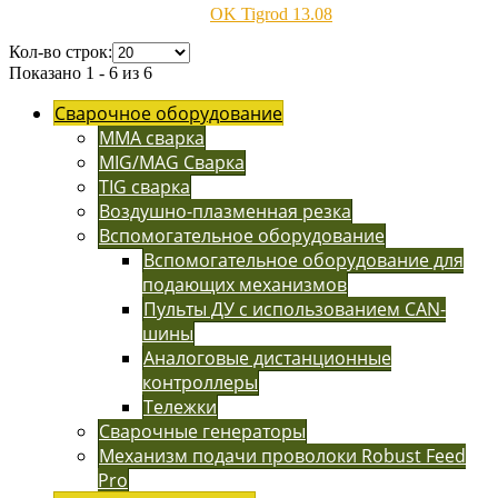
ОK Tigrod 13.08
Кол-во строк:
Показано 1 - 6 из 6
Сварочное оборудование
MMA сварка
MIG/MAG Сварка
TIG сварка
Воздушно-плазменная резка
Вспомогательное оборудование
Вспомогательное оборудование для
подающих механизмов
Пульты ДУ с использованием CAN-
шины
Аналоговые дистанционные
контроллеры
Тележки
Сварочные генераторы
Механизм подачи проволоки Robust Feed
Pro