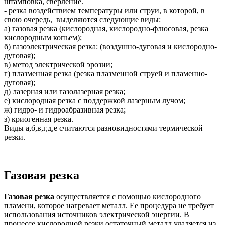
штамповка, сверление.
- резка воздействием температуры или струи, в которой, в
свою очередь, выделяются следующие виды:
а) газовая резка (кислородная, кислородно-флюсовая, резка
кислородным копьем);
б) газоэлектрическая резка: (воздушно-дуговая и кислородно-
дуговая);
в) метод электрической эрозии;
г) плазменная резка (резка плазменной струей и пламенно-
дуговая);
д) лазерная или газолазерная резка;
е) кислородная резка с поддержкой лазерным лучом;
ж) гидро- и гидроабразивная резка;
з) криогенная резка.
Виды а,б,в,г,д,е считаются разновидностями термической
резки.
Газовая резка
Газовая резка
осуществляется с помощью кислородного
пламени, которое нагревает металл. Ее процедура не требует
использования источников электрической энергии. В
процессе кислородной резки остаточный металл удаляется из