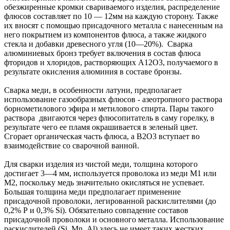
обезжиренные кромки свариваемого изделия, распределение
флюсов составляет по 10 — 12мм на каждую сторону. Также
их вносят с помощью присадочного металла с нанесенным на
него покрытием из компонентов флюса, а также жидкого
стекла и добавки древесного угля (10—20%). Сварка
алюминиевых бронз требует включения в состав флюса
фторидов и хлоридов, растворяющих А12О3, получаемого в
результате окисления алюминия в составе бронзы.
Сварка меди, в особенности латуни, предполагает
использование газообразных флюсов - азеотропного раствора
борнометилового эфира и метилового спирта. Пары такого
раствора двигаются через флюсопитатель в саму горелку, в
результате чего ее пламя окрашивается в зеленый цвет.
Сгорает органическая часть флюса, а В2О3 вступает во
взаимодействие со сварочной ванной.
Для сварки изделия из чистой меди, толщина которого
достигает 3—4 мм, используется проволока из меди М1 или
М2, поскольку медь значительно окисляться не успевает.
Большая толщина меди предполагает применение
присадочной проволоки, легированной раскислителями (до
0,2% Р и 0,3% Si). Обязательно совпадение составов
присадочной проволоки и основного металла. Использование
раскислителей (Si, Мn, Аl) здесь не имеет таких жестких