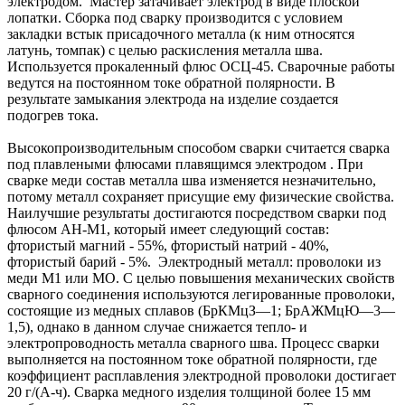
электродом. Мастер затачивает электрод в виде плоской
лопатки. Сборка под сварку производится с условием
закладки встык присадочного металла (к ним относятся
латунь, томпак) с целью раскисления металла шва.
Используется прокаленный флюс ОСЦ-45. Сварочные работы
ведутся на постоянном токе обратной полярности. В
результате замыкания электрода на изделие создается
подогрев тока.
Высокопроизводительным способом сварки считается сварка
под плавлеными флюсами плавящимся электродом . При
сварке меди состав металла шва изменяется незначительно,
потому металл сохраняет присущие ему физические свойства.
Наилучшие результаты достигаются посредством сварки под
флюсом АН-М1, который имеет следующий состав:
фтористый магний - 55%, фтористый натрий - 40%,
фтористый барий - 5%. Электродный металл: проволоки из
меди М1 или МО. С целью повышения механических свойств
сварного соединения используются легированные проволоки,
состоящие из медных сплавов (БрКМцЗ—1; БрАЖМцЮ—3—
1,5), однако в данном случае снижается тепло- и
электропроводность металла сварного шва. Процесс сварки
выполняется на постоянном токе обратной полярности, где
коэффициент расплавления электродной проволоки достигает
20 г/(А-ч). Сварка медного изделия толщиной более 15 мм