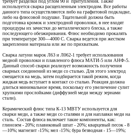
требует разделки под углом 90 и притупления. Также
используется сварка расщепленным электродом. Все работы
данного типа осуществляются либо на графитовой подкладке,
либо на флюсовой подушке. Тщательной должна быть
подготовка кромок и электродной проволоки, в нее входят
процедуры их зачистки до металлического блеска, а также
последующего обезжиривания. Флюс необходимо прокалять
при температуре 300—4000 С. Сварка ведется при жестком
закреплении материала или же по прихваткам.
Сварка латуни марок Л63 и Л062-1 требует использования
медной проволоки и плавленого флюса МАТИ-5 или АНФ-5.
Данный способ сварки реализует возможность получения
сварных соединений из меди со сталью. Для этого электрод
смещается на медь, затем подбирается такой режим, когда
жидкая медь вступает в контакт со сталью. Реакция должна
длиться минимальное время, поскольку его увеличение сулит
хрупкими прослойками (диффузией меди между зернами
стали).
Керамический флюс типа К-13 МВТУ используется для
сварки меди, а также меди со сталями и для наплавки меди на
сталь. Состав флюса включает такие компоненты, как:
глинозем - 20%; плавиковый шпат - 20%; кварцевый песок - 8
—10%; магнезит -15%; мел -15%; бура безводная - 15—19%;