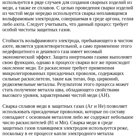
используется в ряде случаев для создания сварных изделий из
меди, а также ее сплавов. С целью проведения сварки изделий
из чистой меди нередко используется сварка неплавящимся
вольфрамовым электродом, совершаемая в среде аргона, гелия
либо азота. Следует учитывать, что данный процесс требует
особой чистоты защитных газов.
Стойкость вольфрамового электрода, пребывающего в чистом
азоте, является удовлетворительной, а само применение этого
недефицитного и дешевого газа имеет весомый
экономический эффект. Защита инертными газами выполняет
свою функцию, однако в процессе сварки все же происходит
окисление меди. Ее раскисление требует применения
микролегированных присадочных проволок, содержащих
сильные раскислители, такие как титан, бор, цирконий,
редкоземельные металлы. Результатом этого процесса может
стать получение металла шва, обладающего свойствами
высокого уровня, характерными чистой меди (АН).
Сварка сплавов меди в защитных газах (Аг и Не) позволяет
использовать присадочные проволоки, которые по составу
совпадают с основным металлом либо же содержат небольшое
число раскислителей (81 и Мп). Сварка меди в среде
защитных газов плавящимся электродом используется реже,
поскольку в ее процессе капли электродного металла