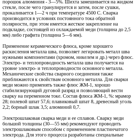
порошок алюминия - 3—5%. Шихта замешивается на жидком
стекле, после чего гранулируется и затем, после сушки,
прокаливается 1—2 ч при температуре 4500 С. Сварка
производится в условиях постоянного тока обратной
полярности, при этом имеется жесткое закрепление на
подкладке, состоящей из охлаждаемой меди (толщина до 2,5
мм) либо графита (толщина 5—6 мм).
Применение керамического флюса, кроме хорошего
раскисления металла шва, позволяет легировать металл шва
нужными компонентами (хромом, никелем и др.) через флюс.
Электро- и теплопроводность металла шва получается на
уровне электро- и теплопроводности основного металла.
Механические свойства сварного соединения также
приближаются к свойствам основного металла. Для сварки
меди можно применять также флюс ЖМ-1, хорошо
стабилизирующий дуговой разряд и позволяющий вести
сварку на переменном токе. Состав флюса ЖМ-1, %: мрамор
28; полевой шпат 57,6; плавиковый шпат 8, древесный уголь
2,2; борный шлак 3,5; алюминий 0,7.
Электрошлаковая сварка меди и ее сплавов. Сварку меди
большой толщины (30—55 мм) рекомендуют проводить
электрошлаковым способом с применением пластинчатого
электрода. Для этого процесса разработаны специальные