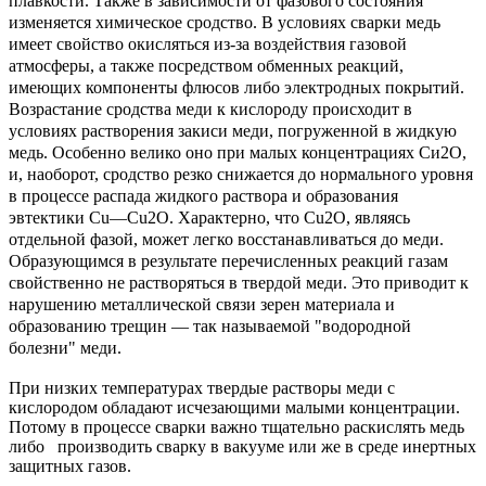
плавкости. Также в зависимости от фазового состояния
изменяется химическое сродство. В условиях сварки медь
имеет свойство окисляться из-за воздействия газовой
атмосферы, а также посредством обменных реакций,
имеющих компоненты флюсов либо электродных покрытий.
Возрастание сродства меди к кислороду происходит в
условиях растворения закиси меди, погруженной в жидкую
медь. Особенно велико оно при малых концентрациях Си2О,
и, наоборот, сродство резко снижается до нормального уровня
в процессе распада жидкого раствора и образования
эвтектики Сu—Сu2О. Характерно, что Сu2О, являясь
отдельной фазой, может легко восстанавливаться до меди.
Образующимся в результате перечисленных реакций газам
свойственно не растворяться в твердой меди. Это приводит к
нарушению металлической связи зерен материала и
образованию трещин — так называемой "водородной
болезни" меди.
При низких температурах твердые растворы меди с
кислородом обладают исчезающими малыми концентрации.
Потому в процессе сварки важно тщательно раскислять медь
либо производить сварку в вакууме или же в среде инертных
защитных газов.