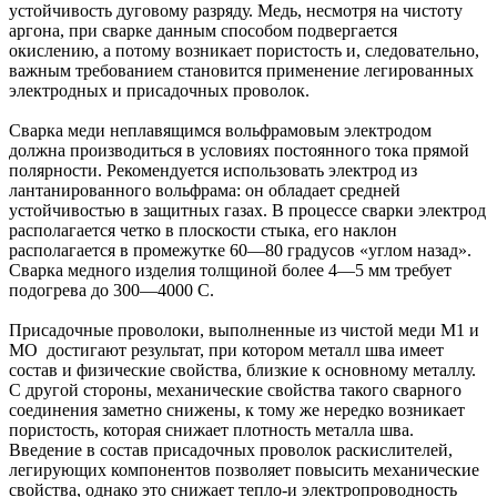
устойчивость дуговому разряду. Медь, несмотря на чистоту
аргона, при сварке данным способом подвергается
окислению, а потому возникает пористость и, следовательно,
важным требованием становится применение легированных
электродных и присадочных проволок.
Сварка меди неплавящимся вольфрамовым электродом
должна производиться в условиях постоянного тока прямой
полярности. Рекомендуется использовать электрод из
лантанированного вольфрама: он обладает средней
устойчивостью в защитных газах. В процессе сварки электрод
располагается четко в плоскости стыка, его наклон
располагается в промежутке 60—80 градусов «углом назад».
Сварка медного изделия толщиной более 4—5 мм требует
подогрева до 300—4000 С.
Присадочные проволоки, выполненные из чистой меди М1 и
МО достигают результат, при котором металл шва имеет
состав и физические свойства, близкие к основному металлу.
С другой стороны, механические свойства такого сварного
соединения заметно снижены, к тому же нередко возникает
пористость, которая снижает плотность металла шва.
Введение в состав присадочных проволок раскислителей,
легирующих компонентов позволяет повысить механические
свойства, однако это снижает тепло-и электропроводность