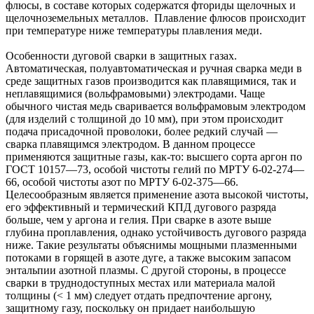
флюсы, в составе которых содержатся фториды щелочных и
щелочноземельных металлов. Плавление флюсов происходит
при температуре ниже температуры плавления меди.
Особенности дуговой сварки в защитных газах.
Автоматическая, полуавтоматическая и ручная сварка меди в
среде защитных газов производится как плавящимися, так и
неплавящимися (вольфрамовыми) электродами. Чаще
обычного чистая медь сваривается вольфрамовым электродом
(для изделий с толщиной до 10 мм), при этом происходит
подача присадочной проволоки, более редкий случай —
сварка плавящимся электродом. В данном процессе
применяются защитные газы, как-то: высшего сорта аргон по
ГОСТ 10157—73, особой чистоты гелий по МРТУ 6-02-274—
66, особой чистоты азот по МРТУ 6-02-375—66.
Целесообразным является применение азота высокой чистоты,
его эффективный и термический КПД дугового разряда
больше, чем у аргона и гелия. При сварке в азоте выше
глубина проплавления, однако устойчивость дугового разряда
ниже. Такие результаты объяснимы мощными плазменными
потоками в горящей в азоте дуге, а также высоким запасом
энтальпии азотной плазмы. С другой стороны, в процессе
сварки в труднодоступных местах или материала малой
толщины (< 1 мм) следует отдать предпочтение аргону,
защитному газу, поскольку он придает наибольшую