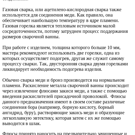
Газовая сварка, или ацетилено-кислородная сварка также
используется для соединения меди. Как правило, она
обеспечивает наибольшую температуру в ядре пламени.
Газовая горелка является тепловым источником малой
сосредоточенности, потому затруднен процесс поддержания
размеров сварочной ванны.
При работе с изделием, толщина которого больше 10 мм,
мастера рекомендуют использовать две горелки, одна из
которых осуществляет подогрев, другая же служит самому
процессу сварки. Так, двусторонняя сварка двумя горелками
ликвидирует необходимость подогрева изделия.
Обычно сварка меди и бронз производится на нормальном
пламени. Раскисление металла сварочной ванны происходит
через извлечение флюсами закиси меди, а также с помощью
введения раскислителей присадочной проволокой. Флюсы
данного предназначения имеют в своем составе различные
соединения бора (например, борную кислоту, борный
ангидрид, буру), растворяющие закись меди и образующие
легкоплавкую эвтектику, которая затем с их же помощью
выводится в шлак.
Флюсы принято наносить на предварительно зачищенные и