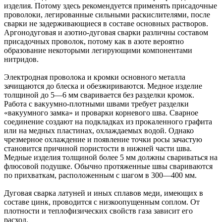
изделия. Потому здесь рекомендуется применять присадочные
проволоки, легированные сильными раскислителями, после
сварки не задерживающиеся в составе основных растворов.
Аргонодуговая и азотио-дуговая сварки различны составом
присадочных проволок, потому как в азоте вероятно
образование некоторыми легирующими компонентами
нитридов.
Электродная проволока и кромки основного металла
зачищаются до блеска и обезжириваются. Медное изделие
толщиной до 5—6 мм сваривается без разделки кромок.
Работа с вакуумно-плотными швами требует разделки
«вакуумного замка» и проварки корневого шва. Сварное
соединение создают на подкладках из прокаленного графита
или на медных пластинах, охлаждаемых водой. Однако
чрезмерное охлаждение и появление точки росы зачастую
становится причиной пористости в нижней части шва.
Медные изделия толщиной более 5 мм должны свариваться на
флюсовой подушке. Обычно протяженные швы свариваются
по прихваткам, расположенным с шагом в 300—400 мм.
Дуговая сварка латуней и иных сплавов меди, имеющих в
составе цинк, проводится с низкоопущенным соплом. От
плотности и теплофизических свойств газа зависит его
расход.