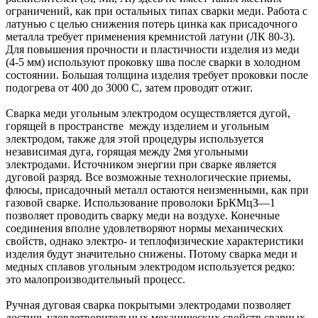
ограничений, как при остальных типах сварки меди. Работа с
латунью с целью снижения потерь цинка как присадочного
металла требует применения кремнистой латуни (ЛК 80-3).
Для повышения прочности и пластичности изделия из меди
(4-5 мм) используют проковку шва после сварки в холодном
состоянии. Большая толщина изделия требует проковки после
подогрева от 400 до 3000 С, затем проводят отжиг.
Сварка меди угольным электродом осуществляется дугой,
горящей в пространстве между изделием и угольным
электродом, также для этой процедуры используется
независимая дуга, горящая между 2мя угольными
электродами. Источником энергии при сварке является
дуговой разряд. Все возможные технологические приемы,
флюсы, присадочный металл остаются неизменными, как при
газовой сварке. Использование проволоки БрКМцЗ—1
позволяет проводить сварку меди на воздухе. Конечные
соединения вполне удовлетворяют нормы механических
свойств, однако электро- и теплофизические характеристики
изделия будут значительно снижены. Потому сварка меди и
медных сплавов угольным электродом используется редко:
это малопроизводительный процесс.
Ручная дуговая сварка покрытыми электродами позволяет
достичь удовлетворительных механических свойств сварных