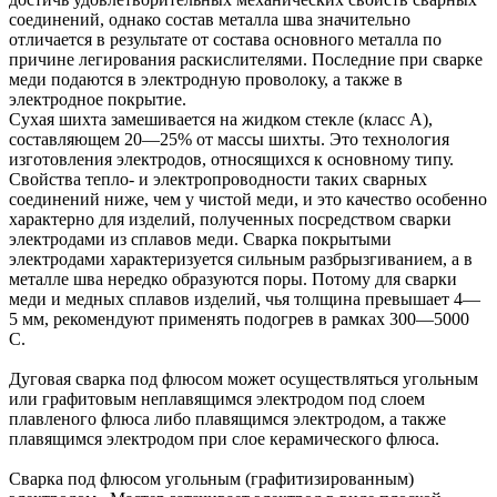
соединений, однако состав металла шва значительно
отличается в результате от состава основного металла по
причине легирования раскислителями. Последние при сварке
меди подаются в электродную проволоку, а также в
электродное покрытие.
Сухая шихта замешивается на жидком стекле (класс А),
составляющем 20—25% от массы шихты. Это технология
изготовления электродов, относящихся к основному типу.
Свойства тепло- и электропроводности таких сварных
соединений ниже, чем у чистой меди, и это качество особенно
характерно для изделий, полученных посредством сварки
электродами из сплавов меди. Сварка покрытыми
электродами характеризуется сильным разбрызгиванием, а в
металле шва нередко образуются поры. Потому для сварки
меди и медных сплавов изделий, чья толщина превышает 4—
5 мм, рекомендуют применять подогрев в рамках 300—5000
С.
Дуговая сварка под флюсом может осуществляться угольным
или графитовым неплавящимся электродом под слоем
плавленого флюса либо плавящимся электродом, а также
плавящимся электродом при слое керамического флюса.
Сварка под флюсом угольным (графитизированным)