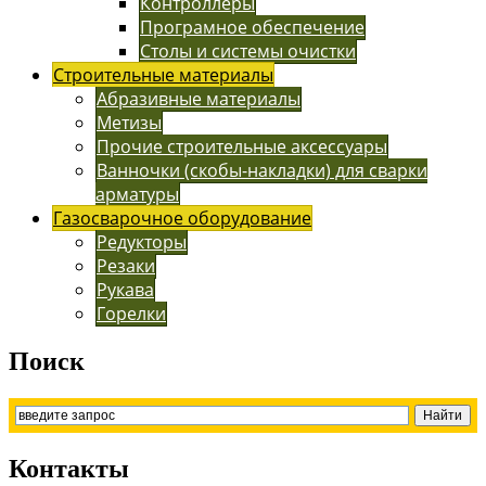
Контроллеры
Програмное обеспечение
Столы и системы очистки
Строительные материалы
Абразивные материалы
Метизы
Прочие строительные аксессуары
Ванночки (скобы-накладки) для сварки
арматуры
Газосварочное оборудование
Редукторы
Резаки
Рукава
Горелки
Поиск
Контакты