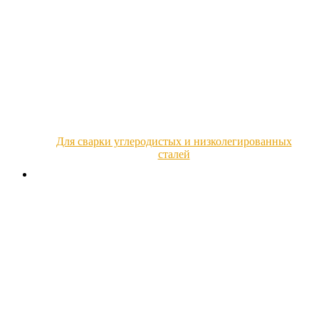
Для сварки углеродистых и низколегированных
сталей