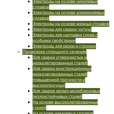
Электроды на основе никелевых
сплавов
Электроды на основе алюминиевых
сплавов
Электроды на основе медных сплавов
Электроды для сварки чугуна
Электроды для наплавки слоев с
особыми свойствами
Электроды для резки и строжки
Проволоки сплошного сечения
Для сварки углеродистых и
низколегированных сталей
Для сварки конструкционных
низколегированных сталей
повышенной прочности и
высокопрочных
Для сварки хромо-молибденовых
теплоустойчивых сталей
На основе высоколегированных
сталей
На основе никелевых сплавов