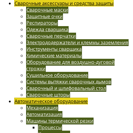
Сварочные аксессуары и средства защиты
Сварочные маски
Защитные очки
Респираторы
Одежда сварщика
Сварочные перчатки
Электрододержатели и клеммы заземления
Инструменты сварщика
Химические материалы
Оборудование для воздушно-дуговой
строжки
Сушильное оборудование
Системы вытяжки сварочных дымов
Сварочный и шлифовальный стол
Сварочные шторы
Автоматическое оборудование
Механизация
Автоматизация
Машины термической резки
Процессы