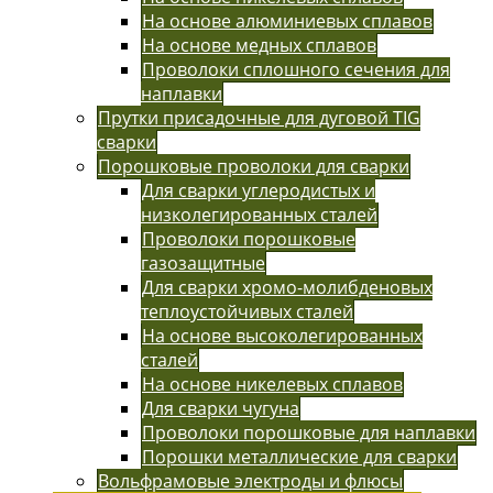
На основе алюминиевых сплавов
На основе медных сплавов
Проволоки сплошного сечения для
наплавки
Прутки присадочные для дуговой TIG
сварки
Порошковые проволоки для сварки
Для сварки углеродистых и
низколегированных сталей
Проволоки порошковые
газозащитные
Для сварки хромо-молибденовых
теплоустойчивых сталей
На основе высоколегированных
сталей
На основе никелевых сплавов
Для сварки чугуна
Проволоки порошковые для наплавки
Порошки металлические для сварки
Вольфрамовые электроды и флюсы