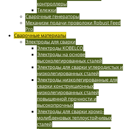
контроллеры
Тележки
Сварочные генераторы
Механизм подачи проволоки Robust Feed
Pro
Сварочные материалы
Электроды для сварки
Электроды KOBELCO
Электроды на основе
высоколегированных сталей
Электроды для сварки углеродистых и
низколегированных сталей
Электроды низколегированные для
сварки конструкционных
низколегированных сталей
повышенной прочности и
высокопрочных
Электроды для сварки хромо-
молибденовых теплоустойчивых
сталей