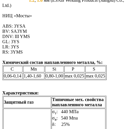
1.2
;
1.6
мм (ESAB Welding Products (Jiangsu) Co.,
Ltd.)
НИЦ «Мосты»
ABS: 3YSA
BV: SA3YM
DNV: III YMS
GL: 3YS
LR: 3YS
RS: 3YMS
Химический состав наплавленного металла, %:
С
Mn
Si
P
S
0,06-0,14
1,40-1,60
0,80-1,00
max 0,025
max 0,025
Характеристики:
Типичные мех. свойства
Защитный газ
наплавленного металла
σ
: 440 МПа
т
σ
: 540 Мпа
в
δ: 25%