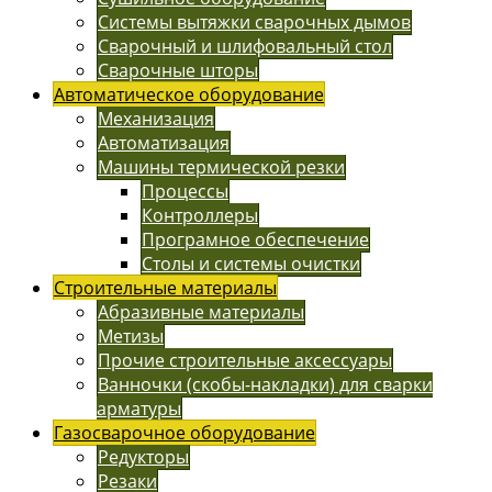
Системы вытяжки сварочных дымов
Сварочный и шлифовальный стол
Сварочные шторы
Автоматическое оборудование
Механизация
Автоматизация
Машины термической резки
Процессы
Контроллеры
Програмное обеспечение
Столы и системы очистки
Строительные материалы
Абразивные материалы
Метизы
Прочие строительные аксессуары
Ванночки (скобы-накладки) для сварки
арматуры
Газосварочное оборудование
Редукторы
Резаки