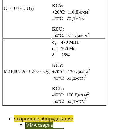
KCV:
C1 (100% CO
)
2
2
+20°C: 110 Дж/см
2
-20°C: 70 Дж/см
KCU:
2
-60°C: ≥34 Дж/см
σ
: 470 МПа
т
σ
: 560 Мпа
в
δ: 26%
KCV:
2
M21(80%Ar + 20%CO
)
+20°C: 130 Дж/см
2
2
-40°C: 60 Дж/см
KCU:
2
-40°C: 100 Дж/см
2
-60°C: 50 Дж/см
Сварочное оборудование
MMA сварка