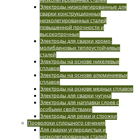
Электроды низколегированные для
сварки конструкционных
низколегированных сталей
повышенной прочности и
высокопрочных
Электроды для сварки хромо-
молибденовых теплоустойчивых
сталей
Электроды на основе никелевых
сплавов
Электроды на основе алюминиевых
сплавов
Электроды на основе медных сплавов
Электроды для сварки чугуна
Электроды для наплавки слоев с
особыми свойствами
Электроды для резки и строжки
Проволоки сплошного сечения
Для сварки углеродистых и
низколегированных сталей