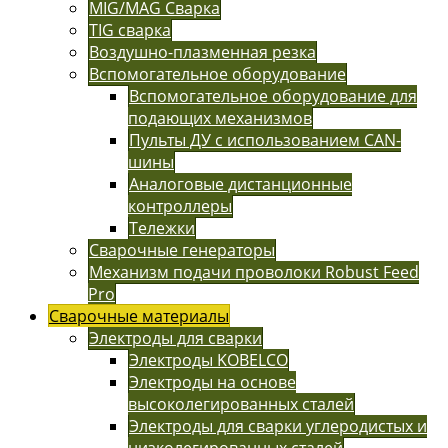
MIG/MAG Сварка
TIG сварка
Воздушно-плазменная резка
Вспомогательное оборудование
Вспомогательное оборудование для
подающих механизмов
Пульты ДУ с использованием CAN-
шины
Аналоговые дистанционные
контроллеры
Тележки
Сварочные генераторы
Механизм подачи проволоки Robust Feed
Pro
Сварочные материалы
Электроды для сварки
Электроды KOBELCO
Электроды на основе
высоколегированных сталей
Электроды для сварки углеродистых и
низколегированных сталей