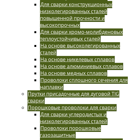
Для сварки конструкционных
низколегированных сталей
повышенной прочности и
высокопрочных
Для сварки хромо-молибденовых
теплоустойчивых сталей
На основе высоколегированных
сталей
На основе никелевых сплавов
На основе алюминиевых сплавов
На основе медных сплавов
Проволоки сплошного сечения для
наплавки
Прутки присадочные для дуговой TIG
сварки
Порошковые проволоки для сварки
Для сварки углеродистых и
низколегированных сталей
Проволоки порошковые
газозащитные