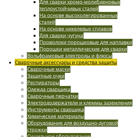
Для сварки хромо-молибденовых
теплоустойчивых сталей
На основе высоколегированных
сталей
На основе никелевых сплавов
Для сварки чугуна
Проволоки порошковые для наплавки
Порошки металлические для сварки
Вольфрамовые электроды и флюсы
Сварочные аксессуары и средства защиты
Сварочные маски
Защитные очки
Респираторы
Одежда сварщика
Сварочные перчатки
Электрододержатели и клеммы заземления
Инструменты сварщика
Химические материалы
Оборудование для воздушно-дуговой
строжки
Сушильное оборудование