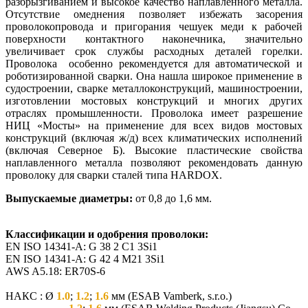
разбрызгиванием и высокое качество наплавленного металла.
Отсутствие омеднения позволяет избежать засорения
проволокопровода и пригорания чешуек меди к рабочей
поверхности контактного наконечника, значительно
увеличивает срок службы расходных деталей горелки.
Проволока особенно рекомендуется для автоматической и
роботизированной сварки. Она нашла широкое применение в
судостроении, сварке металлоконструкций, машиностроении,
изготовлении мостовых конструкций и многих других
отраслях промышленности. Проволока имеет разрешение
НИЦ «Мосты» на применение для всех видов мостовых
конструкций (включая ж/д) всех климатических исполнений
(включая Северное Б). Высокие пластические свойства
наплавленного металла позволяют рекомендовать данную
проволоку для сварки сталей типа HARDOX.
Выпускаемые диаметры:
от 0,8 до 1,6 мм.
Классификации и одобрения проволоки:
EN ISO 14341-A: G 38 2 C1 3Si1
EN ISO 14341-A: G 42 4 M21 3Si1
AWS A5.18: ER70S-6
НАКС : Ø
1.0
;
1.2
;
1.6
мм (ESAB Vamberk, s.r.o.)