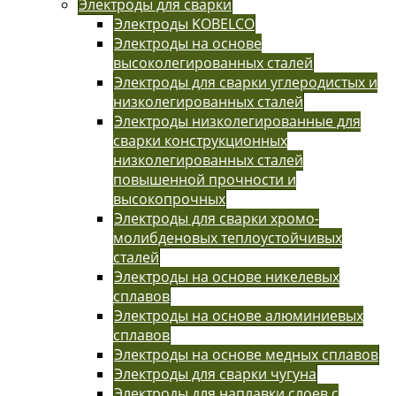
Электроды для сварки
Электроды KOBELCO
Электроды на основе
высоколегированных сталей
Электроды для сварки углеродистых и
низколегированных сталей
Электроды низколегированные для
сварки конструкционных
низколегированных сталей
повышенной прочности и
высокопрочных
Электроды для сварки хромо-
молибденовых теплоустойчивых
сталей
Электроды на основе никелевых
сплавов
Электроды на основе алюминиевых
сплавов
Электроды на основе медных сплавов
Электроды для сварки чугуна
Электроды для наплавки слоев с