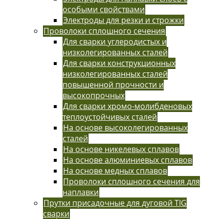
особыми свойствами
Электроды для резки и строжки
Проволоки сплошного сечения
Для сварки углеродистых и
низколегированных сталей
Для сварки конструкционных
низколегированных сталей
повышенной прочности и
высокопрочных
Для сварки хромо-молибденовых
теплоустойчивых сталей
На основе высоколегированных
сталей
На основе никелевых сплавов
На основе алюминиевых сплавов
На основе медных сплавов
Проволоки сплошного сечения для
наплавки
Прутки присадочные для дуговой TIG
сварки