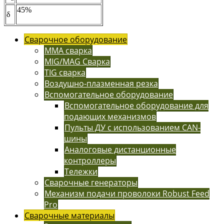
45%
δ
Сварочное оборудование
MMA сварка
MIG/MAG Сварка
TIG сварка
Воздушно-плазменная резка
Вспомогательное оборудование
Вспомогательное оборудование для
подающих механизмов
Пульты ДУ с использованием CAN-
шины
Аналоговые дистанционные
контроллеры
Тележки
Сварочные генераторы
Механизм подачи проволоки Robust Feed
Pro
Сварочные материалы