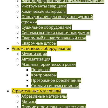
Электрододержатели и клеммы заземления
Инструменты сварщика
Химические материалы
Оборудование для воздушно-дуговой
строжки
Сушильное оборудование
Системы вытяжки сварочных дымов
Сварочный и шлифовальный стол
Сварочные шторы
Автоматическое оборудование
Механизация
Автоматизация
Машины термической резки
Процессы
Контроллеры
Програмное обеспечение
Столы и системы очистки
Строительные материалы
Абразивные материалы
Метизы
Прочие строительные аксессуары