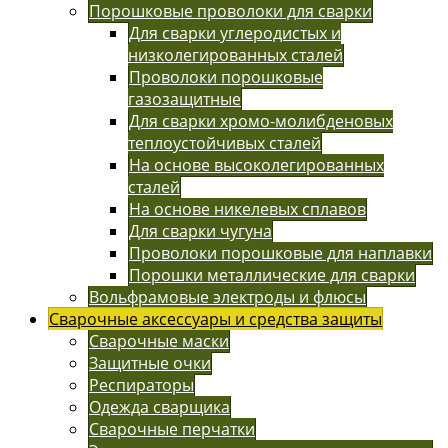
Порошковые проволоки для сварки
Для сварки углеродистых и
низколегированных сталей
Проволоки порошковые
газозащитные
Для сварки хромо-молибденовых
теплоустойчивых сталей
На основе высоколегированных
сталей
На основе никелевых сплавов
Для сварки чугуна
Проволоки порошковые для наплавки
Порошки металлические для сварки
Вольфрамовые электроды и флюсы
Сварочные аксессуары и средства защиты
Сварочные маски
Защитные очки
Респираторы
Одежда сварщика
Сварочные перчатки