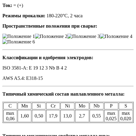
Ток:
= (+)
Режимы прокалки:
180-220°С, 2 часа
Пространственные положения при сварке:
Классификации и одобрения электродов:
ISO 3581-A: E 19 12 3 Nb B 4 2
AWS A5.4: E318-15
Типичный химический состав наплавленного металла:
C
Mn
Si
Cr
Ni
Mo
Nb
P
S
max
max
max
1,60
0,50
17,9
13,0
2,7
0,55
0,06
0,025
0,020
Типичные механические свойства металла шва: