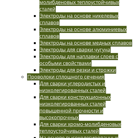
молибденовых теплоустойчивых
сталей
Электроды на основе никелевых
сплавов
Электроды на основе алюминиевых
сплавов
Электроды на основе медных сплавов
Электроды для сварки чугуна
Электроды для наплавки слоев с
особыми свойствами
Электроды для резки и строжки
Проволоки сплошного сечения
Для сварки углеродистых и
низколегированных сталей
Для сварки конструкционных
низколегированных сталей
повышенной прочности и
высокопрочных
Для сварки хромо-молибденовых
теплоустойчивых сталей
На основе высоколегированных