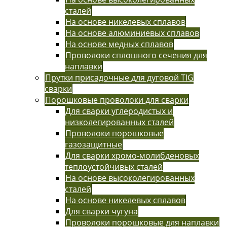
сталей
На основе никелевых сплавов
На основе алюминиевых сплавов
На основе медных сплавов
Проволоки сплошного сечения для
наплавки
Прутки присадочные для дуговой TIG
сварки
Порошковые проволоки для сварки
Для сварки углеродистых и
низколегированных сталей
Проволоки порошковые
газозащитные
Для сварки хромо-молибденовых
теплоустойчивых сталей
На основе высоколегированных
сталей
На основе никелевых сплавов
Для сварки чугуна
Проволоки порошковые для наплавки