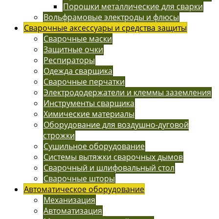
Порошки металлические для сварки
Вольфрамовые электроды и флюсы
Сварочные аксессуары и средства защиты
Сварочные маски
Защитные очки
Респираторы
Одежда сварщика
Сварочные перчатки
Электрододержатели и клеммы заземления
Инструменты сварщика
Химические материалы
Оборудование для воздушно-дуговой
строжки
Сушильное оборудование
Системы вытяжки сварочных дымов
Сварочный и шлифовальный стол
Сварочные шторы
Автоматическое оборудование
Механизация
Автоматизация