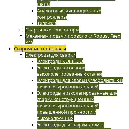
шины
Аналоговые дистанционные
контроллеры
Тележки
Сварочные генераторы
Механизм подачи проволоки Robust Feed
Pro
Сварочные материалы
Электроды для сварки
Электроды KOBELCO
Электроды на основе
высоколегированных сталей
Электроды для сварки углеродистых и
низколегированных сталей
Электроды низколегированные для
сварки конструкционных
низколегированных сталей
повышенной прочности и
высокопрочных
Электроды для сварки хромо-