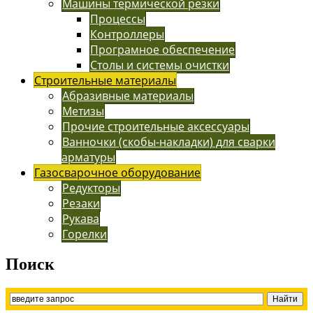
Машины термической резки
Процессы
Контроллеры
Програмное обеспечение
Столы и системы очистки
Строительные материалы
Абразивные материалы
Метизы
Прочие строительные аксессуары
Ванночки (скобы-накладки) для сварки
арматуры
Газосварочное оборудование
Редукторы
Резаки
Рукава
Горелки
Поиск