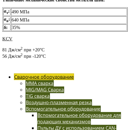
σ
:
490 МПа
т
σ
:
640 МПа
в
δ:
35%
KCV
2
81 Дж/см
при +20°С
2
56 Дж/см
при -120°С
Сварочное оборудование
MMA сварка
MIG/MAG Сварка
TIG сварка
Воздушно-плазменная резка
Вспомогательное оборудование
Вспомогательное оборудование для
подающих механизмов
Пульты ДУ с использованием CAN-