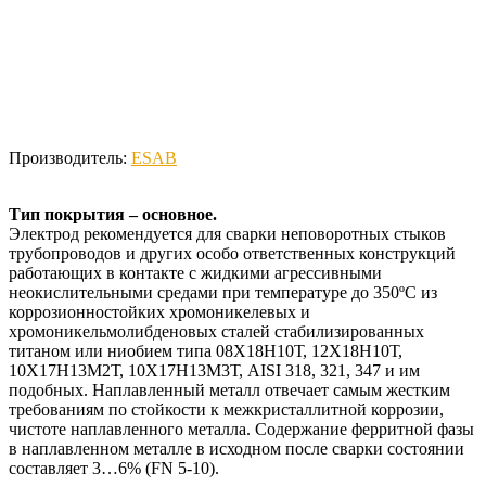
Производитель:
ESAB
Тип покрытия – основное.
Электрод рекомендуется для сварки неповоротных стыков
трубопроводов и других особо ответственных конструкций
работающих в контакте с жидкими агрессивными
неокислительными средами при температуре до 350ºС из
коррозионностойких хромоникелевых и
хромоникельмолибденовых сталей стабилизированных
титаном или ниобием типа 08Х18Н10Т, 12Х18Н10Т,
10Х17Н13М2Т, 10Х17Н13М3Т, AISI 318, 321, 347 и им
подобных. Наплавленный металл отвечает самым жестким
требованиям по стойкости к межкристаллитной коррозии,
чистоте наплавленного металла. Содержание ферритной фазы
в наплавленном металле в исходном после сварки состоянии
составляет 3…6% (FN 5-10).