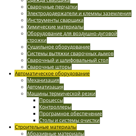
Одежда сварщика
Сварочные перчатки
Электрододержатели и клеммы заземления
Инструменты сварщика
Химические материалы
Оборудование для воздушно-дуговой
строжки
Сушильное оборудование
Системы вытяжки сварочных дымов
Сварочный и шлифовальный стол
Сварочные шторы
Автоматическое оборудование
Механизация
Автоматизация
Машины термической резки
Процессы
Контроллеры
Програмное обеспечение
Столы и системы очистки
Строительные материалы
Абразивные материалы