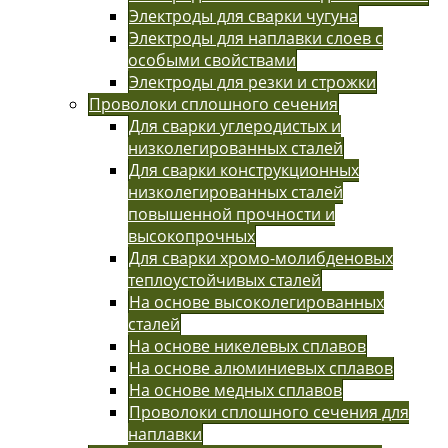
Электроды для сварки чугуна
Электроды для наплавки слоев с
особыми свойствами
Электроды для резки и строжки
Проволоки сплошного сечения
Для сварки углеродистых и
низколегированных сталей
Для сварки конструкционных
низколегированных сталей
повышенной прочности и
высокопрочных
Для сварки хромо-молибденовых
теплоустойчивых сталей
На основе высоколегированных
сталей
На основе никелевых сплавов
На основе алюминиевых сплавов
На основе медных сплавов
Проволоки сплошного сечения для
наплавки