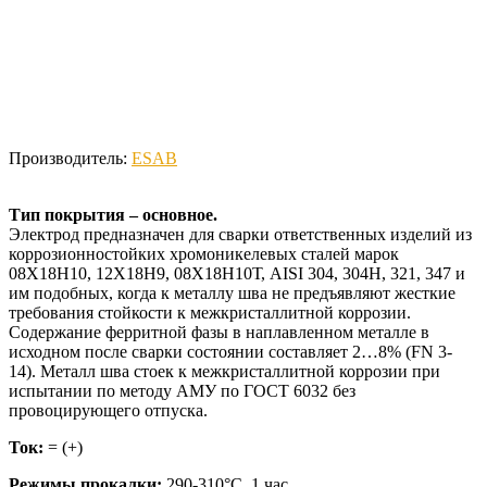
Производитель:
ESAB
Тип покрытия – основное.
Электрод предназначен для сварки ответственных изделий из
коррозионностойких хромоникелевых сталей марок
08Х18Н10, 12Х18Н9, 08Х18Н10Т, AISI 304, 304H, 321, 347 и
им подобных, когда к металлу шва не предъявляют жесткие
требования стойкости к межкристаллитной коррозии.
Содержание ферритной фазы в наплавленном металле в
исходном после сварки состоянии составляет 2…8% (FN 3-
14). Металл шва стоек к межкристаллитной коррозии при
испытании по методу АМУ по ГОСТ 6032 без
провоцирующего отпуска.
Ток:
= (+)
Режимы прокалки:
290-310°С, 1 час