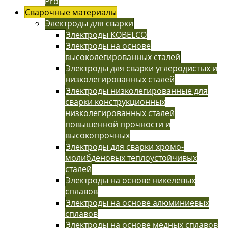
Pro
Сварочные материалы
Электроды для сварки
Электроды KOBELCO
Электроды на основе
высоколегированных сталей
Электроды для сварки углеродистых и
низколегированных сталей
Электроды низколегированные для
сварки конструкционных
низколегированных сталей
повышенной прочности и
высокопрочных
Электроды для сварки хромо-
молибденовых теплоустойчивых
сталей
Электроды на основе никелевых
сплавов
Электроды на основе алюминиевых
сплавов
Электроды на основе медных сплавов