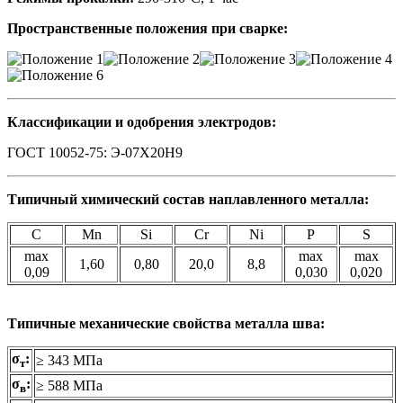
Пространственные положения при сварке:
Классификации и одобрения электродов:
ГОСТ 10052-75: Э-07Х20Н9
Типичный химический состав наплавленного металла:
C
Mn
Si
Cr
Ni
P
S
max
max
max
1,60
0,80
20,0
8,8
0,09
0,030
0,020
Типичные механические свойства металла шва:
σ
:
≥ 343 МПа
т
σ
:
≥ 588 МПа
в