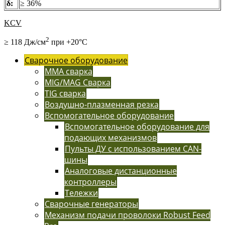
δ:
≥ 36%
KCV
2
≥ 118 Дж/см
при +20°С
Сварочное оборудование
MMA сварка
MIG/MAG Сварка
TIG сварка
Воздушно-плазменная резка
Вспомогательное оборудование
Вспомогательное оборудование для
подающих механизмов
Пульты ДУ с использованием CAN-
шины
Аналоговые дистанционные
контроллеры
Тележки
Сварочные генераторы
Механизм подачи проволоки Robust Feed