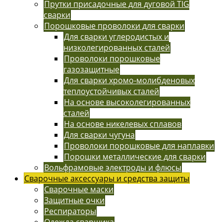
Прутки присадочные для дуговой TIG
сварки
Порошковые проволоки для сварки
Для сварки углеродистых и
низколегированных сталей
Проволоки порошковые
газозащитные
Для сварки хромо-молибденовых
теплоустойчивых сталей
На основе высоколегированных
сталей
На основе никелевых сплавов
Для сварки чугуна
Проволоки порошковые для наплавки
Порошки металлические для сварки
Вольфрамовые электроды и флюсы
Сварочные аксессуары и средства защиты
Сварочные маски
Защитные очки
Респираторы