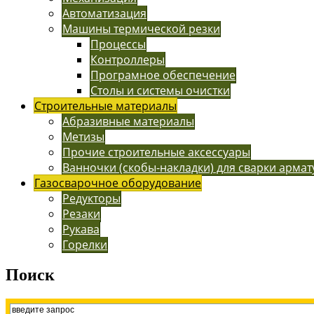
Автоматизация
Машины термической резки
Процессы
Контроллеры
Програмное обеспечение
Столы и системы очистки
Строительные материалы
Абразивные материалы
Метизы
Прочие строительные аксессуары
Ванночки (скобы-накладки) для сварки арма
Газосварочное оборудование
Редукторы
Резаки
Рукава
Горелки
Поиск