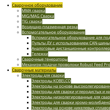
Сварочное оборудование
MMA сварка
MIG/MAG Сварка
TIG сварка
Воздушно-плазменная резка
Вспомогательное оборудование
Вспомогательное оборудование для п
Пульты ДУ с использованием CAN-шины
Аналоговые дистанционные контролле
Тележки
Сварочные генераторы
Механизм подачи проволоки Robust Feed Pr
Сварочные материалы
Электроды для сварки
Электроды KOBELCO
Электроды на основе высоколегированн
Электроды для сварки углеродистых и н
Электроды низколегированные для сва
Электроды для сварки хромо-молибдено
Электроды на основе никелевых сплаво