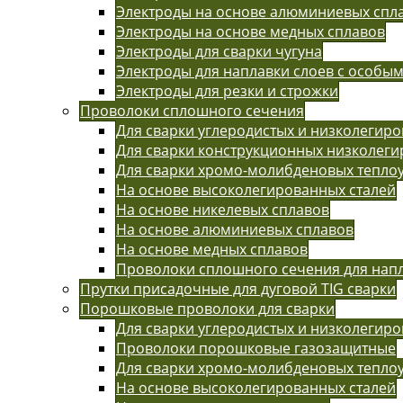
Электроды на основе алюминиевых спл
Электроды на основе медных сплавов
Электроды для сварки чугуна
Электроды для наплавки слоев с особы
Электроды для резки и строжки
Проволоки сплошного сечения
Для сварки углеродистых и низколегиро
Для сварки конструкционных низколег
Для сварки хромо-молибденовых тепло
На основе высоколегированных сталей
На основе никелевых сплавов
На основе алюминиевых сплавов
На основе медных сплавов
Проволоки сплошного сечения для нап
Прутки присадочные для дуговой TIG сварки
Порошковые проволоки для сварки
Для сварки углеродистых и низколегиро
Проволоки порошковые газозащитные
Для сварки хромо-молибденовых тепло
На основе высоколегированных сталей