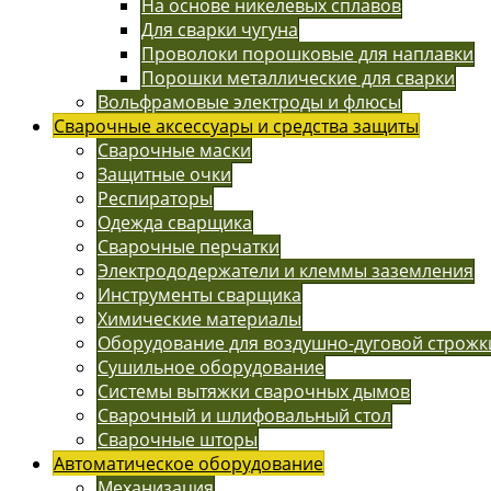
На основе никелевых сплавов
Для сварки чугуна
Проволоки порошковые для наплавки
Порошки металлические для сварки
Вольфрамовые электроды и флюсы
Сварочные аксессуары и средства защиты
Сварочные маски
Защитные очки
Респираторы
Одежда сварщика
Сварочные перчатки
Электрододержатели и клеммы заземления
Инструменты сварщика
Химические материалы
Оборудование для воздушно-дуговой строжк
Сушильное оборудование
Системы вытяжки сварочных дымов
Сварочный и шлифовальный стол
Сварочные шторы
Автоматическое оборудование
Механизация