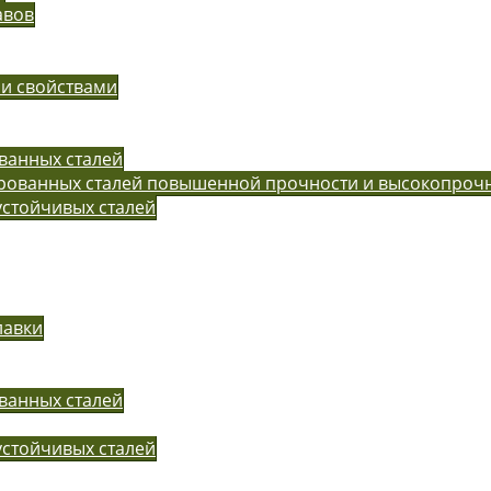
авов
ми свойствами
ванных сталей
ированных сталей повышенной прочности и высокопроч
устойчивых сталей
лавки
ванных сталей
устойчивых сталей