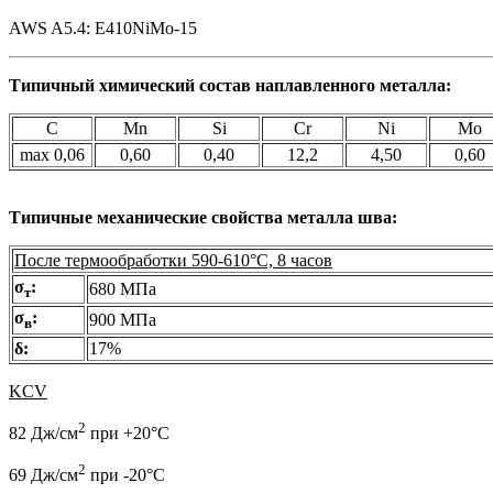
AWS A5.4: E410NiMo-15
Типичный химический состав наплавленного металла:
C
Mn
Si
Cr
Ni
Mo
max 0,06
0,60
0,40
12,2
4,50
0,60
Типичные механические свойства металла шва:
После термообработки 590-610°С, 8 часов
σ
:
680 МПа
т
σ
:
900 МПа
в
δ:
17%
KCV
2
82 Дж/см
при +20°С
2
69 Дж/см
при -20°С