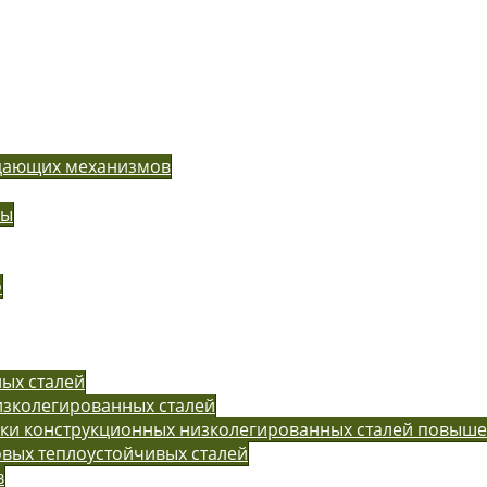
одающих механизмов
ры
o
ых сталей
изколегированных сталей
рки конструкционных низколегированных сталей повыш
вых теплоустойчивых сталей
в