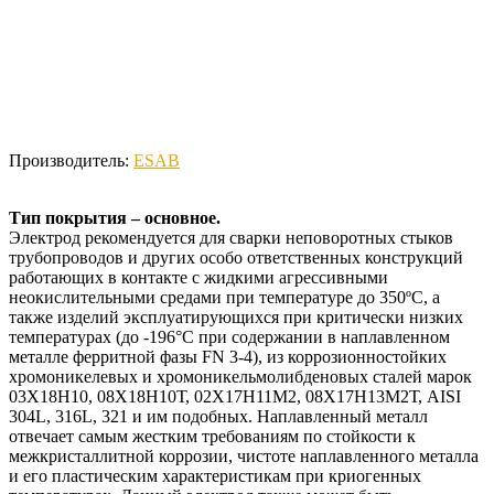
Производитель:
ESAB
Тип покрытия – основное.
Электрод рекомендуется для сварки неповоротных стыков
трубопроводов и других особо ответственных конструкций
работающих в контакте с жидкими агрессивными
неокислительными средами при температуре до 350ºС, а
также изделий эксплуатирующихся при критически низких
температурах (до -196°С при содержании в наплавленном
металле ферритной фазы FN 3-4), из коррозионностойких
хромоникелевых и хромоникельмолибденовых сталей марок
03Х18Н10, 08Х18Н10Т, 02Х17Н11М2, 08Х17Н13М2Т, AISI
304L, 316L, 321 и им подобных. Наплавленный металл
отвечает самым жестким требованиям по стойкости к
межкристаллитной коррозии, чистоте наплавленного металла
и его пластическим характеристикам при криогенных