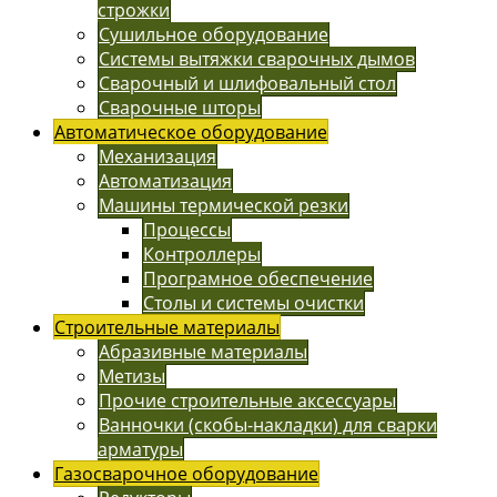
строжки
Сушильное оборудование
Системы вытяжки сварочных дымов
Сварочный и шлифовальный стол
Сварочные шторы
Автоматическое оборудование
Механизация
Автоматизация
Машины термической резки
Процессы
Контроллеры
Програмное обеспечение
Столы и системы очистки
Строительные материалы
Абразивные материалы
Метизы
Прочие строительные аксессуары
Ванночки (скобы-накладки) для сварки
арматуры
Газосварочное оборудование