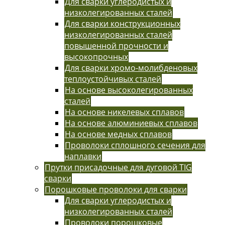
Для сварки углеродистых и
низколегированных сталей
Для сварки конструкционных
низколегированных сталей
повышенной прочности и
высокопрочных
Для сварки хромо-молибденовых
теплоустойчивых сталей
На основе высоколегированных
сталей
На основе никелевых сплавов
На основе алюминиевых сплавов
На основе медных сплавов
Проволоки сплошного сечения для
наплавки
Прутки присадочные для дуговой TIG
сварки
Порошковые проволоки для сварки
Для сварки углеродистых и
низколегированных сталей
Проволоки порошковые