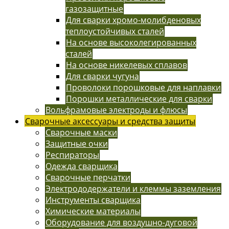
газозащитные
Для сварки хромо-молибденовых
теплоустойчивых сталей
На основе высоколегированных
сталей
На основе никелевых сплавов
Для сварки чугуна
Проволоки порошковые для наплавки
Порошки металлические для сварки
Вольфрамовые электроды и флюсы
Сварочные аксессуары и средства защиты
Сварочные маски
Защитные очки
Респираторы
Одежда сварщика
Сварочные перчатки
Электрододержатели и клеммы заземления
Инструменты сварщика
Химические материалы
Оборудование для воздушно-дуговой