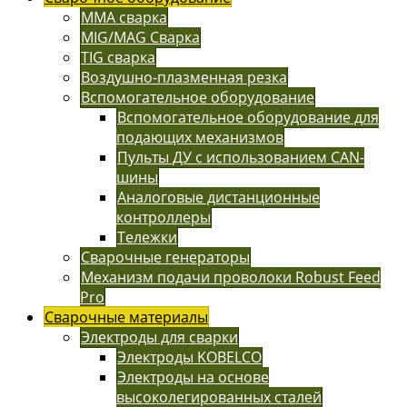
MMA сварка
MIG/MAG Сварка
TIG сварка
Воздушно-плазменная резка
Вспомогательное оборудование
Вспомогательное оборудование для
подающих механизмов
Пульты ДУ с использованием CAN-
шины
Аналоговые дистанционные
контроллеры
Тележки
Сварочные генераторы
Механизм подачи проволоки Robust Feed
Pro
Сварочные материалы
Электроды для сварки
Электроды KOBELCO
Электроды на основе
высоколегированных сталей