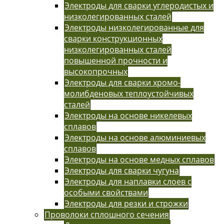
Электроды для сварки углеродистых и
низколегированных сталей
Электроды низколегированные для
сварки конструкционных
низколегированных сталей
повышенной прочности и
высокопрочных
Электроды для сварки хромо-
молибденовых теплоустойчивых
сталей
Электроды на основе никелевых
сплавов
Электроды на основе алюминиевых
сплавов
Электроды на основе медных сплавов
Электроды для сварки чугуна
Электроды для наплавки слоев с
особыми свойствами
Электроды для резки и строжки
Проволоки сплошного сечения