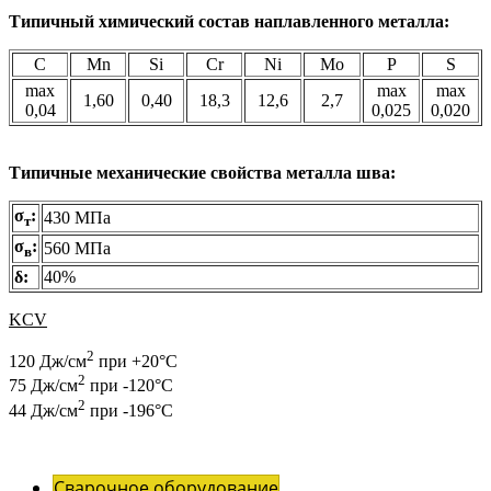
Типичный химический состав наплавленного металла:
C
Mn
Si
Cr
Ni
Mo
P
S
max
max
max
1,60
0,40
18,3
12,6
2,7
0,04
0,025
0,020
Типичные механические свойства металла шва:
σ
:
430 МПа
т
σ
:
560 МПа
в
δ:
40%
KCV
2
120 Дж/см
при +20°С
2
75 Дж/см
при -120°С
2
44 Дж/см
при -196°С
Сварочное оборудование