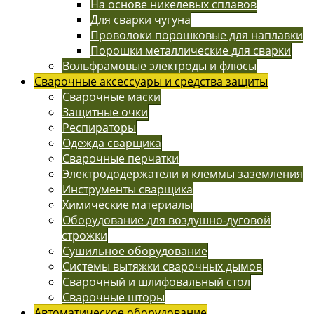
На основе никелевых сплавов
Для сварки чугуна
Проволоки порошковые для наплавки
Порошки металлические для сварки
Вольфрамовые электроды и флюсы
Сварочные аксессуары и средства защиты
Сварочные маски
Защитные очки
Респираторы
Одежда сварщика
Сварочные перчатки
Электрододержатели и клеммы заземления
Инструменты сварщика
Химические материалы
Оборудование для воздушно-дуговой
строжки
Сушильное оборудование
Системы вытяжки сварочных дымов
Сварочный и шлифовальный стол
Сварочные шторы
Автоматическое оборудование