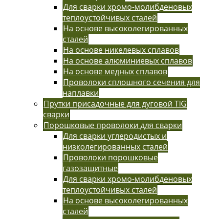
Для сварки хромо-молибденовых
теплоустойчивых сталей
На основе высоколегированных
сталей
На основе никелевых сплавов
На основе алюминиевых сплавов
На основе медных сплавов
Проволоки сплошного сечения для
наплавки
Прутки присадочные для дуговой TIG
сварки
Порошковые проволоки для сварки
Для сварки углеродистых и
низколегированных сталей
Проволоки порошковые
газозащитные
Для сварки хромо-молибденовых
теплоустойчивых сталей
На основе высоколегированных
сталей