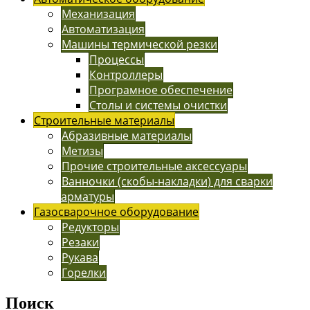
Механизация
Автоматизация
Машины термической резки
Процессы
Контроллеры
Програмное обеспечение
Столы и системы очистки
Строительные материалы
Абразивные материалы
Метизы
Прочие строительные аксессуары
Ванночки (скобы-накладки) для сварки
арматуры
Газосварочное оборудование
Редукторы
Резаки
Рукава
Горелки
Поиск