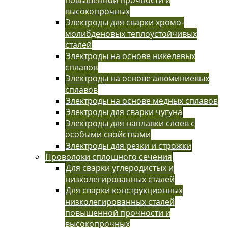
высокопрочных
Электроды для сварки хромо-
молибденовых теплоустойчивых
сталей
Электроды на основе никелевых
сплавов
Электроды на основе алюминиевых
сплавов
Электроды на основе медных сплавов
Электроды для сварки чугуна
Электроды для наплавки слоев с
особыми свойствами
Электроды для резки и строжки
Проволоки сплошного сечения
Для сварки углеродистых и
низколегированных сталей
Для сварки конструкционных
низколегированных сталей
повышенной прочности и
высокопрочных