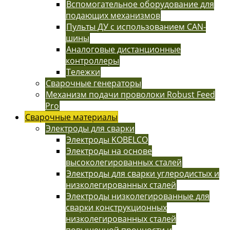
Вспомогательное оборудование для
подающих механизмов
Пульты ДУ с использованием CAN-
шины
Аналоговые дистанционные
контроллеры
Тележки
Сварочные генераторы
Механизм подачи проволоки Robust Feed
Pro
Сварочные материалы
Электроды для сварки
Электроды KOBELCO
Электроды на основе
высоколегированных сталей
Электроды для сварки углеродистых и
низколегированных сталей
Электроды низколегированные для
сварки конструкционных
низколегированных сталей
повышенной прочности и