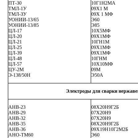
ПТ-30
10Г1Н2МА
ТМЛ-1У
09Х1 М
ТМЛ-ЗУ
09Х 1 МФ
УОНИИ-13/65
Э60
УОНИИ-13/85
Э85
ЦЛ-17
10Х5МФ
ЦЛ-20
09Х1МФ
ЦЛ-21
10ГН1М
ЦЛ-25
09Х1МФ
ЦЛ-39
09Х1МФ
ЦЛ-48
10ГНМ
ЦЛ-57
10Х10МФ
ЦУ-2М
09М
Э-138/50Н
Э50А
Электроды для сварки нержаве
АНВ-23
08Х20Н9Г2Б
АНВ-29
07Х20Н9
АНВ-32
07Х20Н9
AНB-35
08Х20Н9Г2Б
АНВ-36
09Х19Н10Г2М2Б
АНО-ТМ60
Э60