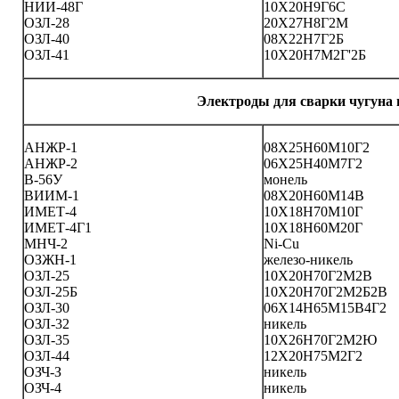
НИИ-48Г
10Х20Н9Г6С
ОЗЛ-28
20Х27Н8Г2М
ОЗЛ-40
08Х22Н7Г2Б
ОЗЛ-41
10Х20Н7М2Г'2Б
Электроды для сварки чугуна 
АНЖР-1
08Х25Н60М10Г2
АНЖР-2
06Х25Н40М7Г2
В-56У
монель
ВИИМ-1
08Х20Н60М14В
ИМЕТ-4
10Х18Н70М10Г
ИМЕТ-4Г1
10Х18Н60М20Г
МНЧ-2
Ni-Cu
ОЗЖН-1
железо-никель
ОЗЛ-25
10Х20Н70Г2М2В
ОЗЛ-25Б
10Х20Н70Г2М2Б2В
ОЗЛ-30
06Х14Н65М15В4Г2
ОЗЛ-32
никель
ОЗЛ-35
10Х26Н70Г2М2Ю
ОЗЛ-44
12Х20Н75М2Г2
ОЗЧ-З
никель
ОЗЧ-4
никель