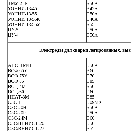
ТМУ-21У
Э50А
УОНИИ-13/45
Э42А
УОНИИ-13/55
Э50А
УОНИИ-13/55К
Э46А
УОНИИ-13/55У
Э55
ЦУ-5
Э50А
ЦУ-4
Э50А
Электроды для сварки легированных, выс
АНО-ТМ/Н
Э50А
ВСФ 65У
Э60
ВСФ 75У
Э70
ВСФ 85
Э85
ВСЦ-4М
Э50
ВСЦ-60
Э60
НИАТ-ЗМ
Э85
О3C-I1
Э09МХ
ОЗС-20Н
Э50А
ОЗС-20Р
Э50А
ОЗС-24М
Э60
ОЗС/ВНИИСТ-26
Э50
ОЗС/ВНИИСТ-27
Э55