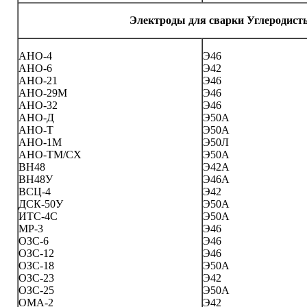
Электроды для сварки Углеродист
АНО-4
Э46
АНО-6
Э42
АНО-21
Э46
АНО-29М
Э46
АНО-32
Э46
АНО-Д
Э50А
АНО-Т
Э50А
АНО-1М
Э50Л
АНО-ТМ/СХ
Э50А
ВН48
Э42А
ВН48У
Э46А
ВСЦ-4
Э42
ДСК-50У
Э50А
ИТС-4С
Э50А
МР-3
Э46
ОЗС-6
Э46
ОЗС-12
Э46
ОЗС-18
Э50А
ОЗС-23
Э42
ОЗС-25
Э50А
ОМА-2
Э42