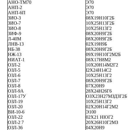
АНО-ТМ70
Э70
АНП-2
Э70
АНП-6П
Э70
ЗИО-3
08Х19Н10Г2Б
ЗИО-7
10Х25Н13Г2Б
ЗИО-8
10Х25Н13Г2
ЗИФ-9
08Х20Н9Г2Б
Л-40М
08Х20Н9Г2Б
ЛНВ-13
02Х19Н9Б
НБ-38
08Х20Н9Г2Б
НЖ-13
09Х19Н10Г2М2Б
НИАТ-1
08Х17Н8М2
ОЗЛ-2
10Х20Н14М2Г2
ОЗЛ-5
I2X24H14C2
ОЗЛ-6
10Х25Н13Г2
ОЗЛ-7
08Х20Н9Г2Б
ОЗЛ-8
07Х20Н9
ОЗЛ-9А
28Х24Н26Г6
ОЗЛ-17У
ОЗХ23Н27МЗДЗГ2Б
ОЗЛ-19
10Х25Н13Г2
ОЗЛ-20
02Х20Н14Г2М2
ВИ-10-6
Э100
ОЗЛ-22
02Х21 HIОГ2
ОЗЛ-2 7
20Х26Н10Г2МЗ
ОЗЛ-36
04Х20Н9