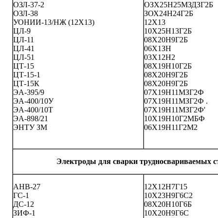
ОЗЛ-37-2
ОЗХ25Н25МЗДЗГ2Б
ОЗЛ-38
ЗОХ24Н24Г2Б
УОНИИ-13/НЖ (12Х13)
12Х13
ЦЛ-9
10Х25Н13Г2Б
ЦЛ-11
08Х20Н9Г2Б
ЦЛ-41
06Х1ЗН
ЦЛ-51
03Х12Н2
ЦТ-15
08Х19Н10Г2Б
ЦТ-15-1
08Х20Н9Г2Б
ЦТ-15К
08Х20Н9Г2Б
ЭА-395/9
07Х19Н11МЗГ2Ф
ЭА-400/10У
07Х19Н11МЗГ2Ф .
ЭА-400/10Т
07Х19Н11МЗГ2Ф'
ЭА-898/21
10Х19Н10Г2МБФ
ЭНТУ ЗМ
06Х19Н11Г2М2
Электроды для сварки трудносвариваемых с
АНВ-27
12Х12Н7Г15
ГС-1
10Х23Н9Г6С2
ДС-12
08Х20Н10Г6Б
ЗИФ-1
10Х20Н9Г6С