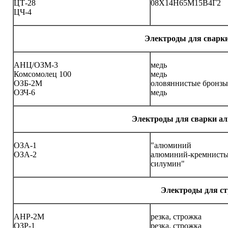
ЦТ-28
08Х14Н65М15В4Г2
ЦЧ-4
Электроды для сварки
АНЦ/ОЗМ-3
медь
Комсомолец 100
медь
ОЗБ-2М
оловяннистые бронзы
ОЗЧ-6
медь
Электроды для сварки ал
ОЗА-1
"алюминий
ОЗА-2
алюминий-кремнисты
силумин"
Электроды для ст
АНР-2М
резка, строжка
ОЗР-1
резка, строжка