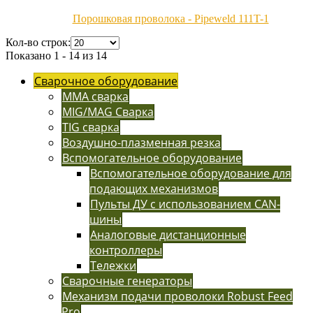
Порошковая проволока - Pipeweld 111T-1
Кол-во строк:
Показано 1 - 14 из 14
Сварочное оборудование
MMA сварка
MIG/MAG Сварка
TIG сварка
Воздушно-плазменная резка
Вспомогательное оборудование
Вспомогательное оборудование для
подающих механизмов
Пульты ДУ с использованием CAN-
шины
Аналоговые дистанционные
контроллеры
Тележки
Сварочные генераторы
Механизм подачи проволоки Robust Feed
Pro