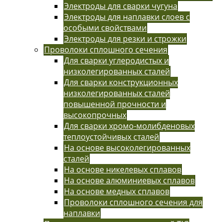
Электроды для сварки чугуна
Электроды для наплавки слоев с
особыми свойствами
Электроды для резки и строжки
Проволоки сплошного сечения
Для сварки углеродистых и
низколегированных сталей
Для сварки конструкционных
низколегированных сталей
повышенной прочности и
высокопрочных
Для сварки хромо-молибденовых
теплоустойчивых сталей
На основе высоколегированных
сталей
На основе никелевых сплавов
На основе алюминиевых сплавов
На основе медных сплавов
Проволоки сплошного сечения для
наплавки