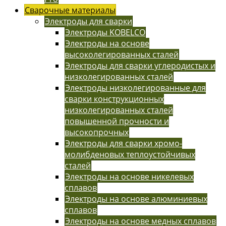
Сварочные материалы
Электроды для сварки
Электроды KOBELCO
Электроды на основе
высоколегированных сталей
Электроды для сварки углеродистых и
низколегированных сталей
Электроды низколегированные для
сварки конструкционных
низколегированных сталей
повышенной прочности и
высокопрочных
Электроды для сварки хромо-
молибденовых теплоустойчивых
сталей
Электроды на основе никелевых
сплавов
Электроды на основе алюминиевых
сплавов
Электроды на основе медных сплавов