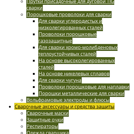
Прутки присадочные для дуговой TIG
сварки
Порошковые проволоки для сварки
Для сварки углеродистых и
низколегированных сталей
Проволоки порошковые
газозащитные
Для сварки хромо-молибденовых
теплоустойчивых сталей
На основе высоколегированных
сталей
На основе никелевых сплавов
Для сварки чугуна
Проволоки порошковые для наплавки
Порошки металлические для сварки
Вольфрамовые электроды и флюсы
Сварочные аксессуары и средства защиты
Сварочные маски
Защитные очки
Респираторы
Одежда сварщика