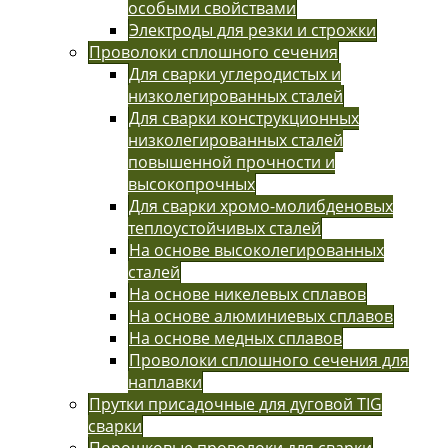
особыми свойствами
Электроды для резки и строжки
Проволоки сплошного сечения
Для сварки углеродистых и
низколегированных сталей
Для сварки конструкционных
низколегированных сталей
повышенной прочности и
высокопрочных
Для сварки хромо-молибденовых
теплоустойчивых сталей
На основе высоколегированных
сталей
На основе никелевых сплавов
На основе алюминиевых сплавов
На основе медных сплавов
Проволоки сплошного сечения для
наплавки
Прутки присадочные для дуговой TIG
сварки
Порошковые проволоки для сварки