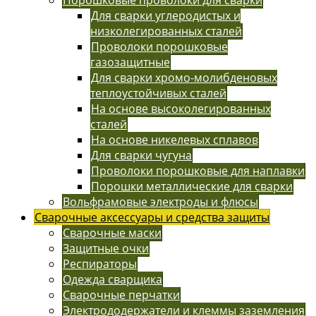
Для сварки углеродистых и
низколегированных сталей
Проволоки порошковые
газозащитные
Для сварки хромо-молибденовых
теплоустойчивых сталей
На основе высоколегированных
сталей
На основе никелевых сплавов
Для сварки чугуна
Проволоки порошковые для наплавки
Порошки металлические для сварки
Вольфрамовые электроды и флюсы
Сварочные аксессуары и средства защиты
Сварочные маски
Защитные очки
Респираторы
Одежда сварщика
Сварочные перчатки
Электрододержатели и клеммы заземления