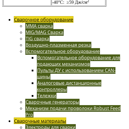
2
-40°C: ≥59 Дж/см
Сварочное оборудование
MMA сварка
MIG/MAG Сварка
TIG сварка
Воздушно-плазменная резка
Вспомогательное оборудование
Вспомогательное оборудование для
подающих механизмов
Пульты ДУ с использованием CAN-
шины
Аналоговые дистанционные
контроллеры
Тележки
Сварочные генераторы
Механизм подачи проволоки Robust Feed
Pro
Сварочные материалы
Электроды для сварки