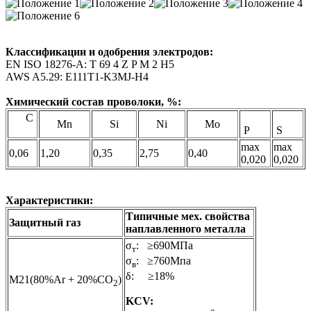
Классификации и одобрения электродов:
EN ISO 18276-A: T 69 4 Z P М 2 H5
AWS A5.29: E111T1-K3MJ-H4
Химический состав проволоки, %:
С
Mn
Si
Ni
Mo
P
S
max
max
0,06
1,20
0,35
2,75
0,40
0,020
0,020
Характеристики:
Типичные мех. свойства
Защитный газ
наплавленного металла
σ
: ≥690МПа
т
σ
: ≥760Мпа
в
δ: ≥18%
M21(80%Ar + 20%CO
)
2
KCV: