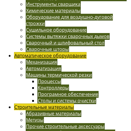
Инструменты сварщика
Химические материалы
Оборудование для воздушно-дуговой
строжки
Сушильное оборудование
Системы вытяжки сварочных дымов
Сварочный и шлифовальный стол
Сварочные шторы
Автоматическое оборудование
Механизация
Автоматизация
Машины термической резки
Процессы
Контроллеры
Програмное обеспечение
Столы и системы очистки
Строительные материалы
Абразивные материалы
Метизы
Прочие строительные аксессуары