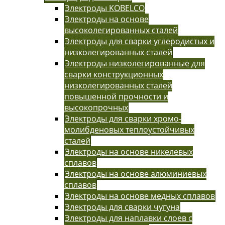
Электроды KOBELCO
Электроды на основе
высоколегированных сталей
Электроды для сварки углеродистых и
низколегированных сталей
Электроды низколегированные для
сварки конструкционных
низколегированных сталей
повышенной прочности и
высокопрочных
Электроды для сварки хромо-
молибденовых теплоустойчивых
сталей
Электроды на основе никелевых
сплавов
Электроды на основе алюминиевых
сплавов
Электроды на основе медных сплавов
Электроды для сварки чугуна
Электроды для наплавки слоев с