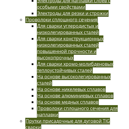
Электроды для наплавки слоев с
особыми свойствами
Электроды для резки и строжки
Проволоки сплошного сечения
Для сварки углеродистых и
низколегированных сталей
Для сварки конструкционных
низколегированных сталей
повышенной прочности и
высокопрочных
Для сварки хромо-молибденовых
теплоустойчивых сталей
На основе высоколегированных
сталей
На основе никелевых сплавов
На основе алюминиевых сплавов
На основе медных сплавов
Проволоки сплошного сечения для
наплавки
Прутки присадочные для дуговой TIG
сварки