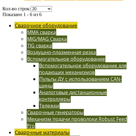
Кол-во строк:
Показано 1 - 6 из 6
Сварочное оборудование
MMA сварка
MIG/MAG Сварка
TIG сварка
Воздушно-плазменная резка
Вспомогательное оборудование
Вспомогательное оборудование для
подающих механизмов
Пульты ДУ с использованием CAN-
шины
Аналоговые дистанционные
контроллеры
Тележки
Сварочные генераторы
Механизм подачи проволоки Robust Feed
Pro
Сварочные материалы