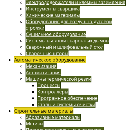
Электрододержатели и клеммы заземления
Инструменты сварщика
Химические материалы
Оборудование для воздушно-дуговой
строжки
Сушильное оборудование
Системы вытяжки сварочных дымов
Сварочный и шлифовальный стол
Сварочные шторы
Автоматическое оборудование
Механизация
Автоматизация
Машины термической резки
Процессы
Контроллеры
Програмное обеспечение
Столы и системы очистки
Строительные материалы
Абразивные материалы
Метизы
Прочие строительные аксессуары