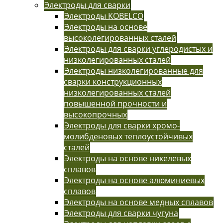
Электроды для сварки
Электроды KOBELCO
Электроды на основе
высоколегированных сталей
Электроды для сварки углеродистых и
низколегированных сталей
Электроды низколегированные для
сварки конструкционных
низколегированных сталей
повышенной прочности и
высокопрочных
Электроды для сварки хромо-
молибденовых теплоустойчивых
сталей
Электроды на основе никелевых
сплавов
Электроды на основе алюминиевых
сплавов
Электроды на основе медных сплавов
Электроды для сварки чугуна