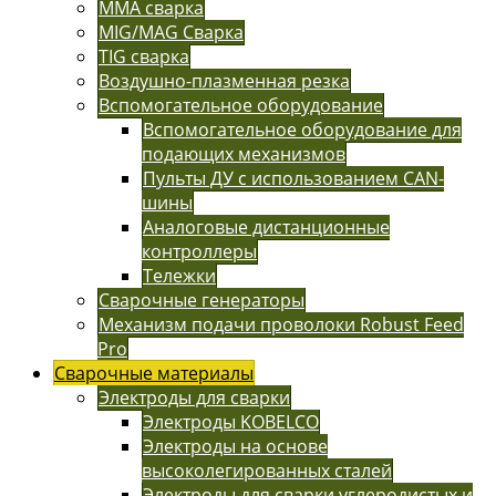
MMA сварка
MIG/MAG Сварка
TIG сварка
Воздушно-плазменная резка
Вспомогательное оборудование
Вспомогательное оборудование для
подающих механизмов
Пульты ДУ с использованием CAN-
шины
Аналоговые дистанционные
контроллеры
Тележки
Сварочные генераторы
Механизм подачи проволоки Robust Feed
Pro
Сварочные материалы
Электроды для сварки
Электроды KOBELCO
Электроды на основе
высоколегированных сталей
Электроды для сварки углеродистых и