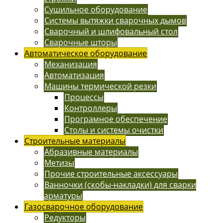
Сушильное оборудование
Системы вытяжки сварочных дымов
Сварочный и шлифовальный стол
Сварочные шторы
Автоматическое оборудование
Механизация
Автоматизация
Машины термической резки
Процессы
Контроллеры
Програмное обеспечение
Столы и системы очистки
Строительные материалы
Абразивные материалы
Метизы
Прочие строительные аксессуары
Ванночки (скобы-накладки) для сварки
арматуры
Газосварочное оборудование
Редукторы