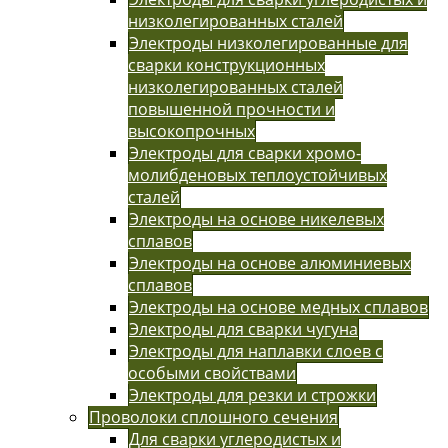
низколегированных сталей
Электроды низколегированные для
сварки конструкционных
низколегированных сталей
повышенной прочности и
высокопрочных
Электроды для сварки хромо-
молибденовых теплоустойчивых
сталей
Электроды на основе никелевых
сплавов
Электроды на основе алюминиевых
сплавов
Электроды на основе медных сплавов
Электроды для сварки чугуна
Электроды для наплавки слоев с
особыми свойствами
Электроды для резки и строжки
Проволоки сплошного сечения
Для сварки углеродистых и