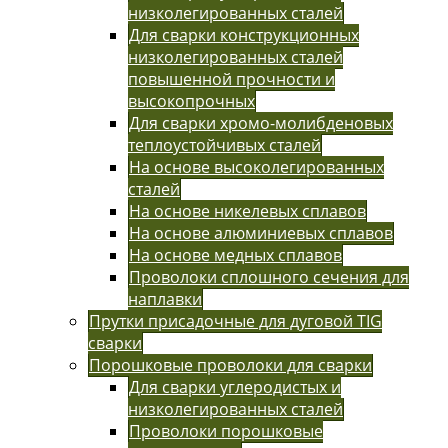
низколегированных сталей
Для сварки конструкционных
низколегированных сталей
повышенной прочности и
высокопрочных
Для сварки хромо-молибденовых
теплоустойчивых сталей
На основе высоколегированных
сталей
На основе никелевых сплавов
На основе алюминиевых сплавов
На основе медных сплавов
Проволоки сплошного сечения для
наплавки
Прутки присадочные для дуговой TIG
сварки
Порошковые проволоки для сварки
Для сварки углеродистых и
низколегированных сталей
Проволоки порошковые