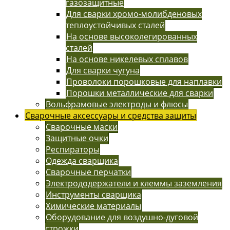
газозащитные
Для сварки хромо-молибденовых
теплоустойчивых сталей
На основе высоколегированных
сталей
На основе никелевых сплавов
Для сварки чугуна
Проволоки порошковые для наплавки
Порошки металлические для сварки
Вольфрамовые электроды и флюсы
Сварочные аксессуары и средства защиты
Сварочные маски
Защитные очки
Респираторы
Одежда сварщика
Сварочные перчатки
Электрододержатели и клеммы заземления
Инструменты сварщика
Химические материалы
Оборудование для воздушно-дуговой
строжки