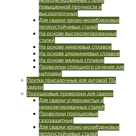
повышенной прочности и
высокопрочных
Для сварки хромо-молибденовых
теплоустойчивых сталей
На основе высоколегированных
сталей
На основе никелевых сплавов
На основе алюминиевых сплавов
На основе медных сплавов
Проволоки сплошного сечения для
наплавки
Прутки присадочные для дуговой TIG
сварки
Порошковые проволоки для сварки
Для сварки углеродистых и
низколегированных сталей
Проволоки порошковые
газозащитные
Для сварки хромо-молибденовых
теплоустойчивых сталей