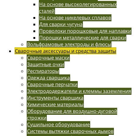
На основе высоколегированных
сталей
На основе никелевых сплавов
Для сварки чугуна
Проволоки порошковые для наплавки
Порошки металлические для сварки
Вольфрамовые электроды и флюсы
Сварочные аксессуары и средства защиты
Сварочные маски
Защитные очки
Респираторы
Одежда сварщика
Сварочные перчатки
Электрододержатели и клеммы заземления
Инструменты сварщика
Химические материалы
Оборудование для воздушно-дуговой
строжки
Сушильное оборудование
Системы вытяжки сварочных дымов