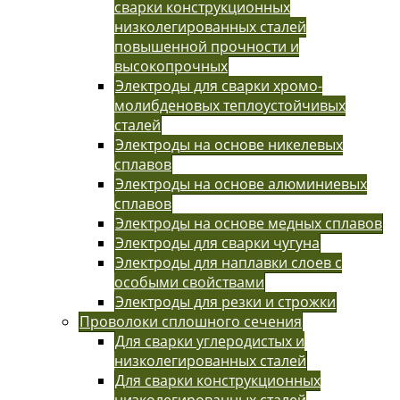
сварки конструкционных
низколегированных сталей
повышенной прочности и
высокопрочных
Электроды для сварки хромо-
молибденовых теплоустойчивых
сталей
Электроды на основе никелевых
сплавов
Электроды на основе алюминиевых
сплавов
Электроды на основе медных сплавов
Электроды для сварки чугуна
Электроды для наплавки слоев с
особыми свойствами
Электроды для резки и строжки
Проволоки сплошного сечения
Для сварки углеродистых и
низколегированных сталей
Для сварки конструкционных
низколегированных сталей