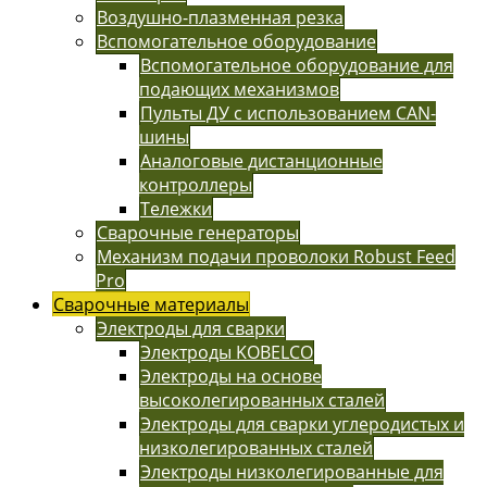
Воздушно-плазменная резка
Вспомогательное оборудование
Вспомогательное оборудование для
подающих механизмов
Пульты ДУ с использованием CAN-
шины
Аналоговые дистанционные
контроллеры
Тележки
Сварочные генераторы
Механизм подачи проволоки Robust Feed
Pro
Сварочные материалы
Электроды для сварки
Электроды KOBELCO
Электроды на основе
высоколегированных сталей
Электроды для сварки углеродистых и
низколегированных сталей
Электроды низколегированные для