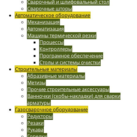
Сварочный и шлифовальный стол
Сварочные шторы
Автоматическое оборудование
Механизация
Автоматизация
Машины термической резки
Процессы
Контроллеры
Програмное обеспечение
Столы и системы очистки
Строительные материалы
Абразивные материалы
Метизы
Прочие строительные аксессуары
Ванночки (скобы-накладки) для сварки
арматуры
Газосварочное оборудование
Редукторы
Резаки
Рукава
Горелки