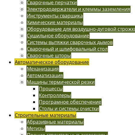
Сварочные перчатки
Электрододержатели и клеммы заземления
Инструменты сварщика
Химические материалы
Оборудование для воздушно-дуговой строжк
Сушильное оборудование
Системы вытяжки сварочных дымов
Сварочный и шлифовальный стол
Сварочные шторы
Автоматическое оборудование
Механизация
Автоматизация
Машины термической резки
Процессы
Контроллеры
Програмное обеспечение
Столы и системы очистки
Строительные материалы
Абразивные материалы
Метизы
Прочие строительные аксессуары