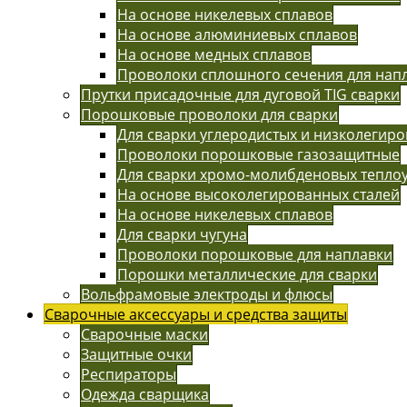
На основе никелевых сплавов
На основе алюминиевых сплавов
На основе медных сплавов
Проволоки сплошного сечения для нап
Прутки присадочные для дуговой TIG сварки
Порошковые проволоки для сварки
Для сварки углеродистых и низколегиро
Проволоки порошковые газозащитные
Для сварки хромо-молибденовых тепло
На основе высоколегированных сталей
На основе никелевых сплавов
Для сварки чугуна
Проволоки порошковые для наплавки
Порошки металлические для сварки
Вольфрамовые электроды и флюсы
Сварочные аксессуары и средства защиты
Сварочные маски
Защитные очки
Респираторы
Одежда сварщика