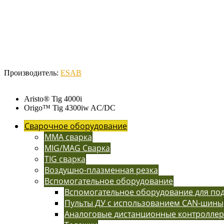
Производитель:
ESAB
Aristo® Tig 4000i
Origo™ Tig 4300iw AC/DC
Сварочное оборудование
MMA сварка
MIG/MAG Сварка
TIG сварка
Воздушно-плазменная резка
Вспомогательное оборудование
Вспомогательное оборудование для п
Пульты ДУ с использованием CAN-шины
Аналоговые дистанционные контролле