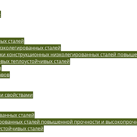
o
ых сталей
изколегированных сталей
рки конструкционных низколегированных сталей повыш
вых теплоустойчивых сталей
в
авов
ми свойствами
ванных сталей
ированных сталей повышенной прочности и высокопроч
устойчивых сталей