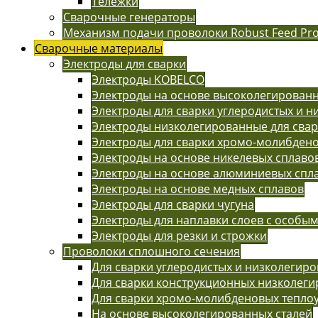
Тележки
Сварочные генераторы
Механизм подачи проволоки Robust Feed Pr
Сварочные материалы
Электроды для сварки
Электроды KOBELCO
Электроды на основе высоколегированн
Электроды для сварки углеродистых и н
Электроды низколегированные для сва
Электроды для сварки хромо-молибдено
Электроды на основе никелевых сплаво
Электроды на основе алюминиевых спл
Электроды на основе медных сплавов
Электроды для сварки чугуна
Электроды для наплавки слоев с особы
Электроды для резки и строжки
Проволоки сплошного сечения
Для сварки углеродистых и низколегиро
Для сварки конструкционных низколег
Для сварки хромо-молибденовых тепло
На основе высоколегированных сталей