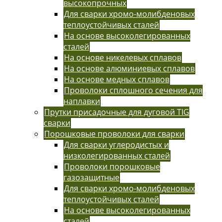
высокопрочных
Для сварки хромо-молибденовых
теплоустойчивых сталей
На основе высоколегированных
сталей
На основе никелевых сплавов
На основе алюминиевых сплавов
На основе медных сплавов
Проволоки сплошного сечения для
наплавки
Прутки присадочные для дуговой TIG
сварки
Порошковые проволоки для сварки
Для сварки углеродистых и
низколегированных сталей
Проволоки порошковые
газозащитные
Для сварки хромо-молибденовых
теплоустойчивых сталей
На основе высоколегированных
сталей