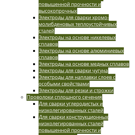
повышенной прочности и
высокопрочных
Электроды для сварки хромо-
молибденовых теплоустойчивых
сталей
Электроды на основе никелевых
сплавов
Электроды на основе алюминиевых
сплавов
Электроды на основе медных сплавов
Электроды для сварки чугуна
Электроды для наплавки слоев с
особыми свойствами
Электроды для резки и строжки
Проволоки сплошного сечения
Для сварки углеродистых и
низколегированных сталей
Для сварки конструкционных
низколегированных сталей
повышенной прочности и