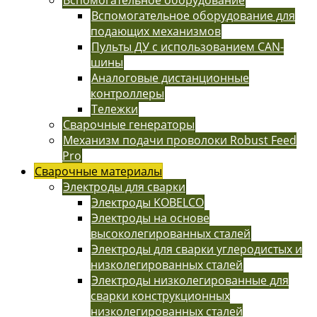
Вспомогательное оборудование для
подающих механизмов
Пульты ДУ с использованием CAN-
шины
Аналоговые дистанционные
контроллеры
Тележки
Сварочные генераторы
Механизм подачи проволоки Robust Feed
Pro
Сварочные материалы
Электроды для сварки
Электроды KOBELCO
Электроды на основе
высоколегированных сталей
Электроды для сварки углеродистых и
низколегированных сталей
Электроды низколегированные для
сварки конструкционных
низколегированных сталей