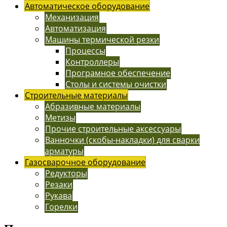
Автоматическое оборудование
Механизация
Автоматизация
Машины термической резки
Процессы
Контроллеры
Програмное обеспечение
Столы и системы очистки
Строительные материалы
Абразивные материалы
Метизы
Прочие строительные аксессуары
Ванночки (скобы-накладки) для сварки
арматуры
Газосварочное оборудование
Редукторы
Резаки
Рукава
Горелки