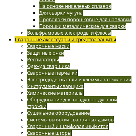
На основе никелевых сплавов
Для сварки чугуна
Проволоки порошковые для наплавки
Порошки металлические для сварки
Вольфрамовые электроды и флюсы
Сварочные аксессуары и средства защиты
Сварочные маски
Защитные очки
Респираторы
Одежда сварщика
Сварочные перчатки
Электрододержатели и клеммы заземления
Инструменты сварщика
Химические материалы
Оборудование для воздушно-дуговой
строжки
Сушильное оборудование
Системы вытяжки сварочных дымов
Сварочный и шлифовальный стол
Сварочные шторы