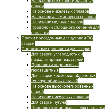
На основе высоколегированных
сталей
На основе никелевых сплавов
На основе алюминиевых сплавов
На основе медных сплавов
Проволоки сплошного сечения для
наплавки
Прутки присадочные для дуговой TIG
сварки
Порошковые проволоки для сварки
Для сварки углеродистых и
низколегированных сталей
Проволоки порошковые
газозащитные
Для сварки хромо-молибденовых
теплоустойчивых сталей
На основе высоколегированных
сталей
На основе никелевых сплавов
Для сварки чугуна
Проволоки порошковые для наплавки