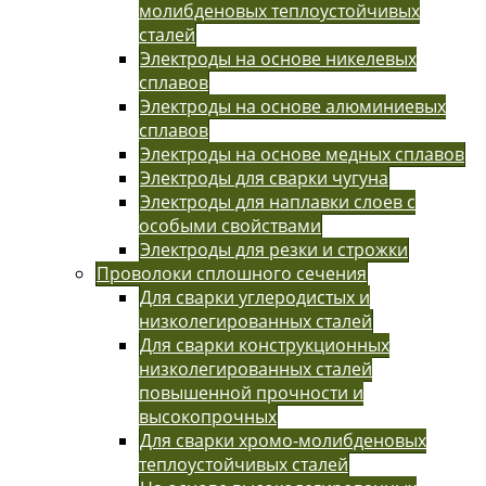
молибденовых теплоустойчивых
сталей
Электроды на основе никелевых
сплавов
Электроды на основе алюминиевых
сплавов
Электроды на основе медных сплавов
Электроды для сварки чугуна
Электроды для наплавки слоев с
особыми свойствами
Электроды для резки и строжки
Проволоки сплошного сечения
Для сварки углеродистых и
низколегированных сталей
Для сварки конструкционных
низколегированных сталей
повышенной прочности и
высокопрочных
Для сварки хромо-молибденовых
теплоустойчивых сталей