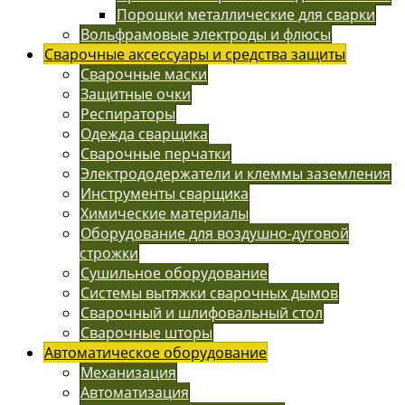
Порошки металлические для сварки
Вольфрамовые электроды и флюсы
Сварочные аксессуары и средства защиты
Сварочные маски
Защитные очки
Респираторы
Одежда сварщика
Сварочные перчатки
Электрододержатели и клеммы заземления
Инструменты сварщика
Химические материалы
Оборудование для воздушно-дуговой
строжки
Сушильное оборудование
Системы вытяжки сварочных дымов
Сварочный и шлифовальный стол
Сварочные шторы
Автоматическое оборудование
Механизация
Автоматизация