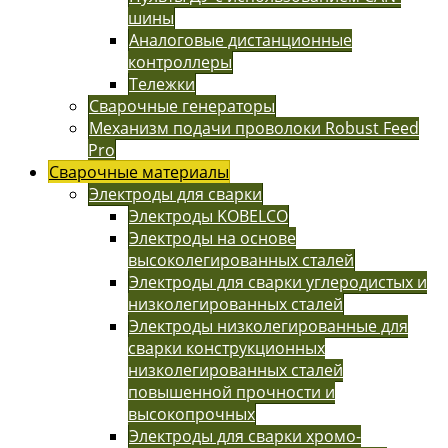
шины
Аналоговые дистанционные
контроллеры
Тележки
Сварочные генераторы
Механизм подачи проволоки Robust Feed
Pro
Сварочные материалы
Электроды для сварки
Электроды KOBELCO
Электроды на основе
высоколегированных сталей
Электроды для сварки углеродистых и
низколегированных сталей
Электроды низколегированные для
сварки конструкционных
низколегированных сталей
повышенной прочности и
высокопрочных
Электроды для сварки хромо-