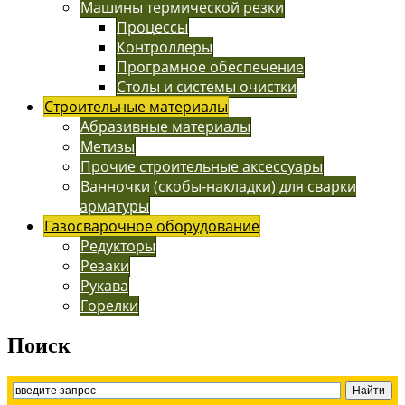
Машины термической резки
Процессы
Контроллеры
Програмное обеспечение
Столы и системы очистки
Строительные материалы
Абразивные материалы
Метизы
Прочие строительные аксессуары
Ванночки (скобы-накладки) для сварки
арматуры
Газосварочное оборудование
Редукторы
Резаки
Рукава
Горелки
Поиск