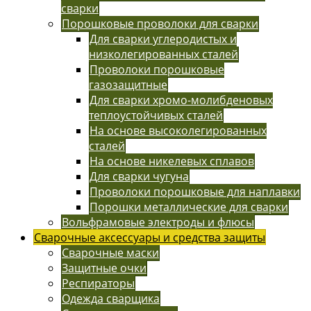
сварки
Порошковые проволоки для сварки
Для сварки углеродистых и
низколегированных сталей
Проволоки порошковые
газозащитные
Для сварки хромо-молибденовых
теплоустойчивых сталей
На основе высоколегированных
сталей
На основе никелевых сплавов
Для сварки чугуна
Проволоки порошковые для наплавки
Порошки металлические для сварки
Вольфрамовые электроды и флюсы
Сварочные аксессуары и средства защиты
Сварочные маски
Защитные очки
Респираторы
Одежда сварщика