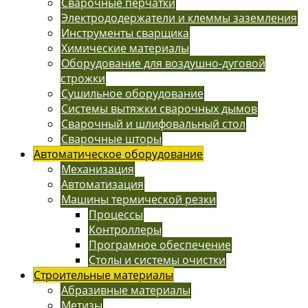
Сварочные перчатки
Электрододержатели и клеммы заземления
Инструменты сварщика
Химические материалы
Оборудование для воздушно-дуговой
строжки
Сушильное оборудование
Системы вытяжки сварочных дымов
Сварочный и шлифовальный стол
Сварочные шторы
Автоматическое оборудование
Механизация
Автоматизация
Машины термической резки
Процессы
Контроллеры
Програмное обеспечение
Столы и системы очистки
Строительные материалы
Абразивные материалы
Метизы