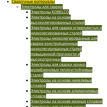
Сварочные материалы
Электроды для сварки
Электроды KOBELCO
Электроды на основе
высоколегированных сталей
Электроды для сварки углеродистых и
низколегированных сталей
Электроды низколегированные для
сварки конструкционных
низколегированных сталей
повышенной прочности и
высокопрочных
Электроды для сварки хромо-
молибденовых теплоустойчивых
сталей
Электроды на основе никелевых
сплавов
Электроды на основе алюминиевых
сплавов
Электроды на основе медных сплавов
Электроды для сварки чугуна