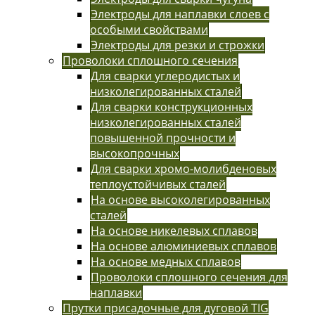
Электроды для наплавки слоев с
особыми свойствами
Электроды для резки и строжки
Проволоки сплошного сечения
Для сварки углеродистых и
низколегированных сталей
Для сварки конструкционных
низколегированных сталей
повышенной прочности и
высокопрочных
Для сварки хромо-молибденовых
теплоустойчивых сталей
На основе высоколегированных
сталей
На основе никелевых сплавов
На основе алюминиевых сплавов
На основе медных сплавов
Проволоки сплошного сечения для
наплавки
Прутки присадочные для дуговой TIG