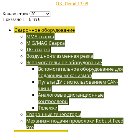
ОK Tigrod 13.08
Кол-во строк:
Показано 1 - 6 из 6
Сварочное оборудование
MMA сварка
MIG/MAG Сварка
TIG сварка
Воздушно-плазменная резка
Вспомогательное оборудование
Вспомогательное оборудование для
подающих механизмов
Пульты ДУ с использованием CAN-
шины
Аналоговые дистанционные
контроллеры
Тележки
Сварочные генераторы
Механизм подачи проволоки Robust Feed
Pro