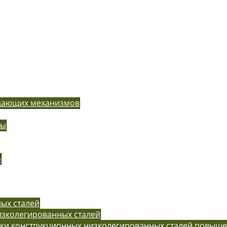
одающих механизмов
ры
o
ых сталей
изколегированных сталей
рки конструкционных низколегированных сталей повыш