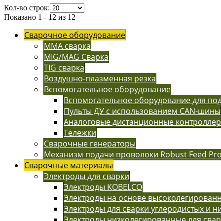
Кол-во строк:
Показано 1 - 12 из 12
Сварочное оборудование
MMA сварка
MIG/MAG Сварка
TIG сварка
Воздушно-плазменная резка
Вспомогательное оборудование
Вспомогательное оборудование для п
Пульты ДУ с использованием CAN-шины
Аналоговые дистанционные контролле
Тележки
Сварочные генераторы
Механизм подачи проволоки Robust Feed Pr
Сварочные материалы
Электроды для сварки
Электроды KOBELCO
Электроды на основе высоколегированн
Электроды для сварки углеродистых и н
Электроды низколегированные для сва