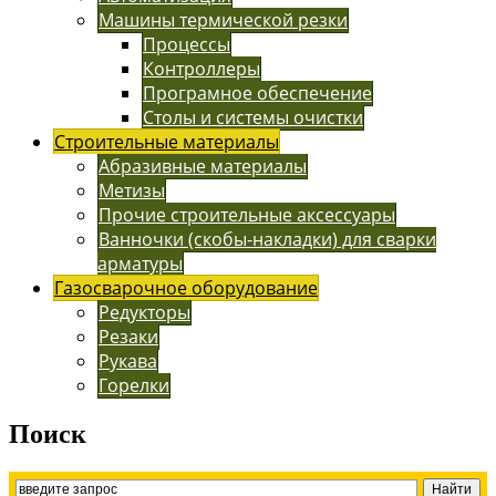
Машины термической резки
Процессы
Контроллеры
Програмное обеспечение
Столы и системы очистки
Строительные материалы
Абразивные материалы
Метизы
Прочие строительные аксессуары
Ванночки (скобы-накладки) для сварки
арматуры
Газосварочное оборудование
Редукторы
Резаки
Рукава
Горелки
Поиск