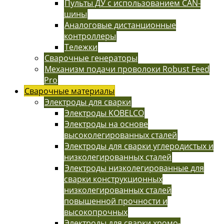
Пульты ДУ с использованием CAN-
шины
Аналоговые дистанционные
контроллеры
Тележки
Сварочные генераторы
Механизм подачи проволоки Robust Feed
Pro
Сварочные материалы
Электроды для сварки
Электроды KOBELCO
Электроды на основе
высоколегированных сталей
Электроды для сварки углеродистых и
низколегированных сталей
Электроды низколегированные для
сварки конструкционных
низколегированных сталей
повышенной прочности и
высокопрочных
Электроды для сварки хромо-