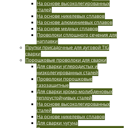
На основе высоколегированных
сталей
На основе никелевых сплавов
На основе алюминиевых сплавов
На основе медных сплавов
Проволоки сплошного сечения для
наплавки
Прутки присадочные для дуговой TIG
сварки
Порошковые проволоки для сварки
Для сварки углеродистых и
низколегированных сталей
Проволоки порошковые
газозащитные
Для сварки хромо-молибденовых
теплоустойчивых сталей
На основе высоколегированных
сталей
На основе никелевых сплавов
Для сварки чугуна