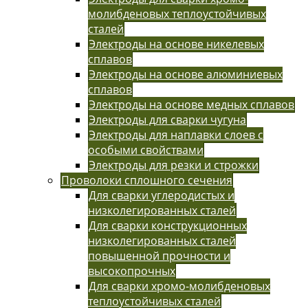
молибденовых теплоустойчивых
сталей
Электроды на основе никелевых
сплавов
Электроды на основе алюминиевых
сплавов
Электроды на основе медных сплавов
Электроды для сварки чугуна
Электроды для наплавки слоев с
особыми свойствами
Электроды для резки и строжки
Проволоки сплошного сечения
Для сварки углеродистых и
низколегированных сталей
Для сварки конструкционных
низколегированных сталей
повышенной прочности и
высокопрочных
Для сварки хромо-молибденовых
теплоустойчивых сталей