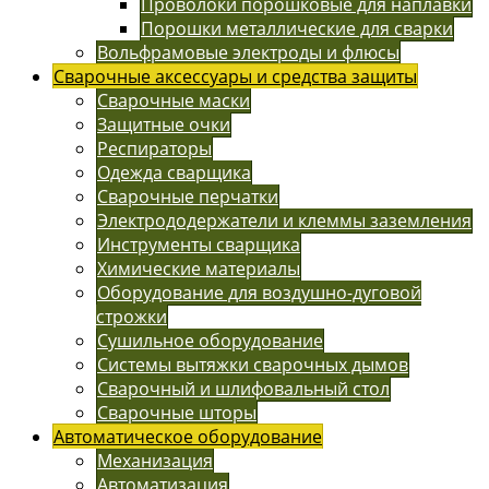
Проволоки порошковые для наплавки
Порошки металлические для сварки
Вольфрамовые электроды и флюсы
Сварочные аксессуары и средства защиты
Сварочные маски
Защитные очки
Респираторы
Одежда сварщика
Сварочные перчатки
Электрододержатели и клеммы заземления
Инструменты сварщика
Химические материалы
Оборудование для воздушно-дуговой
строжки
Сушильное оборудование
Системы вытяжки сварочных дымов
Сварочный и шлифовальный стол
Сварочные шторы
Автоматическое оборудование
Механизация
Автоматизация