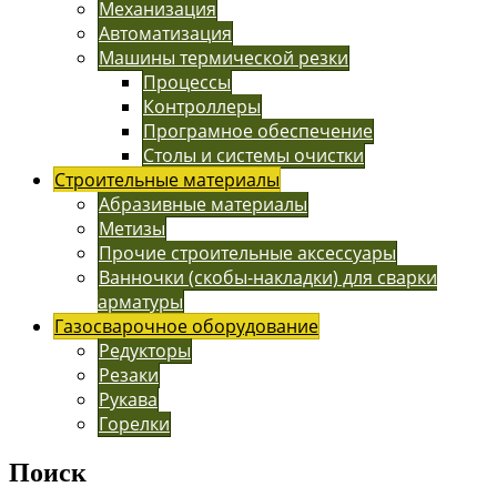
Механизация
Автоматизация
Машины термической резки
Процессы
Контроллеры
Програмное обеспечение
Столы и системы очистки
Строительные материалы
Абразивные материалы
Метизы
Прочие строительные аксессуары
Ванночки (скобы-накладки) для сварки
арматуры
Газосварочное оборудование
Редукторы
Резаки
Рукава
Горелки
Поиск