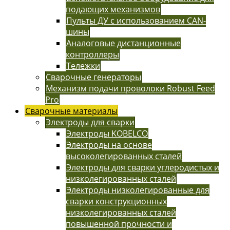
подающих механизмов
Пульты ДУ с использованием CAN-
шины
Аналоговые дистанционные
контроллеры
Тележки
Сварочные генераторы
Механизм подачи проволоки Robust Feed
Pro
Сварочные материалы
Электроды для сварки
Электроды KOBELCO
Электроды на основе
высоколегированных сталей
Электроды для сварки углеродистых и
низколегированных сталей
Электроды низколегированные для
сварки конструкционных
низколегированных сталей
повышенной прочности и