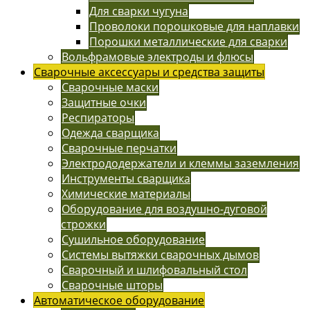
Для сварки чугуна
Проволоки порошковые для наплавки
Порошки металлические для сварки
Вольфрамовые электроды и флюсы
Сварочные аксессуары и средства защиты
Сварочные маски
Защитные очки
Респираторы
Одежда сварщика
Сварочные перчатки
Электрододержатели и клеммы заземления
Инструменты сварщика
Химические материалы
Оборудование для воздушно-дуговой
строжки
Сушильное оборудование
Системы вытяжки сварочных дымов
Сварочный и шлифовальный стол
Сварочные шторы
Автоматическое оборудование