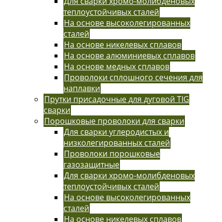
Для сварки хромо-молибденовых
теплоустойчивых сталей
На основе высоколегированных
сталей
На основе никелевых сплавов
На основе алюминиевых сплавов
На основе медных сплавов
Проволоки сплошного сечения для
наплавки
Прутки присадочные для дуговой TIG
сварки
Порошковые проволоки для сварки
Для сварки углеродистых и
низколегированных сталей
Проволоки порошковые
газозащитные
Для сварки хромо-молибденовых
теплоустойчивых сталей
На основе высоколегированных
сталей
На основе никелевых сплавов