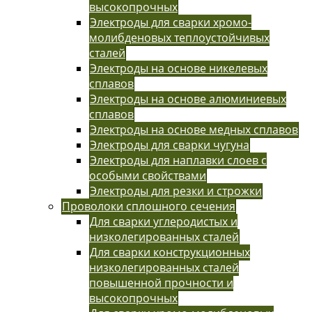
высокопрочных
Электроды для сварки хромо-
молибденовых теплоустойчивых
сталей
Электроды на основе никелевых
сплавов
Электроды на основе алюминиевых
сплавов
Электроды на основе медных сплавов
Электроды для сварки чугуна
Электроды для наплавки слоев с
особыми свойствами
Электроды для резки и строжки
Проволоки сплошного сечения
Для сварки углеродистых и
низколегированных сталей
Для сварки конструкционных
низколегированных сталей
повышенной прочности и
высокопрочных