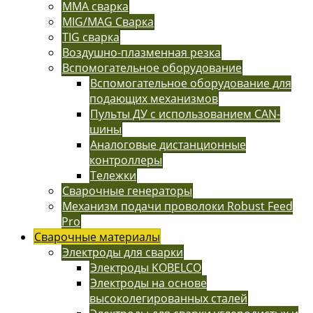
MMA сварка
MIG/MAG Сварка
TIG сварка
Воздушно-плазменная резка
Вспомогательное оборудование
Вспомогательное оборудование для
подающих механизмов
Пульты ДУ с использованием CAN-
шины
Аналоговые дистанционные
контроллеры
Тележки
Сварочные генераторы
Механизм подачи проволоки Robust Feed
Pro
Сварочные материалы
Электроды для сварки
Электроды KOBELCO
Электроды на основе
высоколегированных сталей