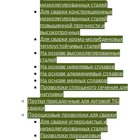
низколегированных сталей
Для сварки конструкционных
низколегированных сталей
повышенной прочности и
высокопрочных
Для сварки хромо-молибденовых
теплоустойчивых сталей
На основе высоколегированных
сталей
На основе никелевых сплавов
На основе алюминиевых сплавов
На основе медных сплавов
Проволоки сплошного сечения для
наплавки
Прутки присадочные для дуговой TIG
сварки
Порошковые проволоки для сварки
Для сварки углеродистых и
низколегированных сталей
Проволоки порошковые