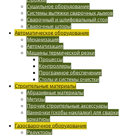
Сушильное оборудование
Системы вытяжки сварочных дымов
Сварочный и шлифовальный стол
Сварочные шторы
Автоматическое оборудование
Механизация
Автоматизация
Машины термической резки
Процессы
Контроллеры
Програмное обеспечение
Столы и системы очистки
Строительные материалы
Абразивные материалы
Метизы
Прочие строительные аксессуары
Ванночки (скобы-накладки) для сварки
арматуры
Газосварочное оборудование
Редукторы