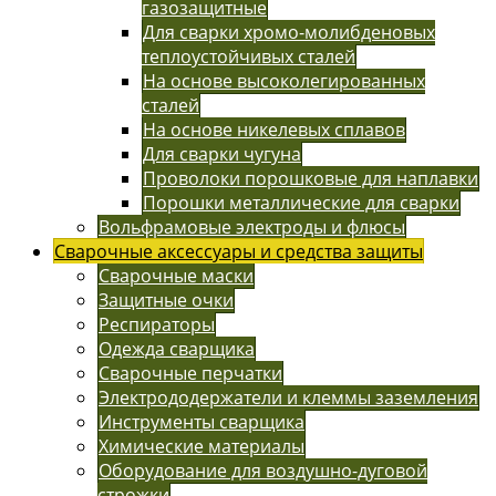
газозащитные
Для сварки хромо-молибденовых
теплоустойчивых сталей
На основе высоколегированных
сталей
На основе никелевых сплавов
Для сварки чугуна
Проволоки порошковые для наплавки
Порошки металлические для сварки
Вольфрамовые электроды и флюсы
Сварочные аксессуары и средства защиты
Сварочные маски
Защитные очки
Респираторы
Одежда сварщика
Сварочные перчатки
Электрододержатели и клеммы заземления
Инструменты сварщика
Химические материалы
Оборудование для воздушно-дуговой
строжки