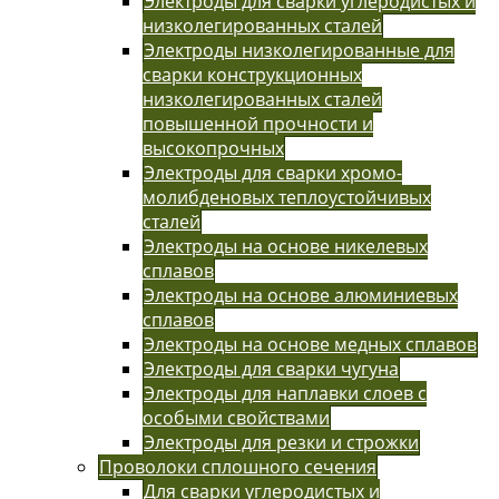
Электроды для сварки углеродистых и
низколегированных сталей
Электроды низколегированные для
сварки конструкционных
низколегированных сталей
повышенной прочности и
высокопрочных
Электроды для сварки хромо-
молибденовых теплоустойчивых
сталей
Электроды на основе никелевых
сплавов
Электроды на основе алюминиевых
сплавов
Электроды на основе медных сплавов
Электроды для сварки чугуна
Электроды для наплавки слоев с
особыми свойствами
Электроды для резки и строжки
Проволоки сплошного сечения
Для сварки углеродистых и