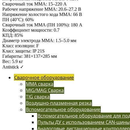
Сварочный ток MMA: 15–220 А
Рабочее напряжение ММА: 20.6–27.2 В
Напряжение холостого хода MMA: 66 В
ПН (40°C): 60%
Сварочный ток MMA (ПН 100%): 180 А
Коэффициент мощности: 0.7
КПД: 85%
Диаметр электрода MMA: 1.5–5.0 мм
Класс изоляции: F
Класс защиты: IP 21S
Габариты: 381×137×285 мм
Вес: 5.9 кг
Antistick ✓
Сварочное оборудование
MMA сварка
MIG/MAG Сварка
TIG сварка
Воздушно-плазменная резка
Вспомогательное оборудование
Вспомогательное оборудование для п
Пульты ДУ с использованием CAN-шины
Аналоговые дистанционные контролле