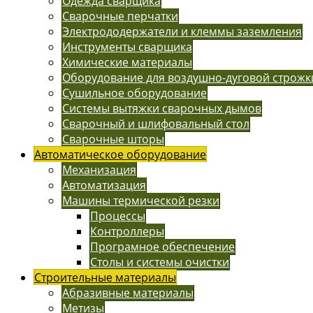
Одежда сварщика
Сварочные перчатки
Электрододержатели и клеммы заземления
Инструменты сварщика
Химические материалы
Оборудование для воздушно-дуговой строжк
Сушильное оборудование
Системы вытяжки сварочных дымов
Сварочный и шлифовальный стол
Сварочные шторы
Автоматическое оборудование
Механизация
Автоматизация
Машины термической резки
Процессы
Контроллеры
Програмное обеспечение
Столы и системы очистки
Строительные материалы
Абразивные материалы
Метизы