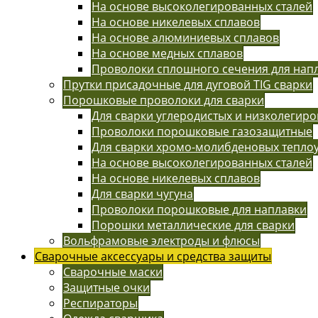
На основе высоколегированных сталей
На основе никелевых сплавов
На основе алюминиевых сплавов
На основе медных сплавов
Проволоки сплошного сечения для нап
Прутки присадочные для дуговой TIG сварки
Порошковые проволоки для сварки
Для сварки углеродистых и низколегиро
Проволоки порошковые газозащитные
Для сварки хромо-молибденовых тепло
На основе высоколегированных сталей
На основе никелевых сплавов
Для сварки чугуна
Проволоки порошковые для наплавки
Порошки металлические для сварки
Вольфрамовые электроды и флюсы
Сварочные аксессуары и средства защиты
Сварочные маски
Защитные очки
Респираторы