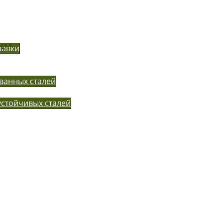
лавки
ванных сталей
устойчивых сталей