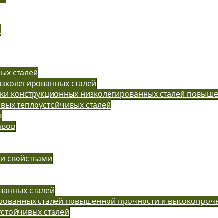
o
ых сталей
изколегированных сталей
рки конструкционных низколегированных сталей повыш
вых теплоустойчивых сталей
в
авов
ми свойствами
ванных сталей
ированных сталей повышенной прочности и высокопроч
устойчивых сталей