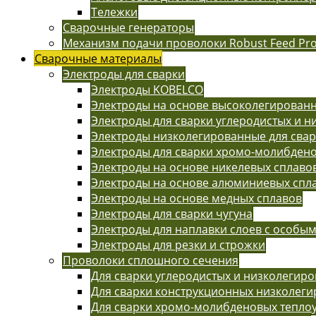
Тележки
Сварочные генераторы
Механизм подачи проволоки Robust Feed Pr
Сварочные материалы
Электроды для сварки
Электроды KOBELCO
Электроды на основе высоколегированн
Электроды для сварки углеродистых и н
Электроды низколегированные для сва
Электроды для сварки хромо-молибдено
Электроды на основе никелевых сплаво
Электроды на основе алюминиевых спл
Электроды на основе медных сплавов
Электроды для сварки чугуна
Электроды для наплавки слоев с особы
Электроды для резки и строжки
Проволоки сплошного сечения
Для сварки углеродистых и низколегиро
Для сварки конструкционных низколег
Для сварки хромо-молибденовых тепло