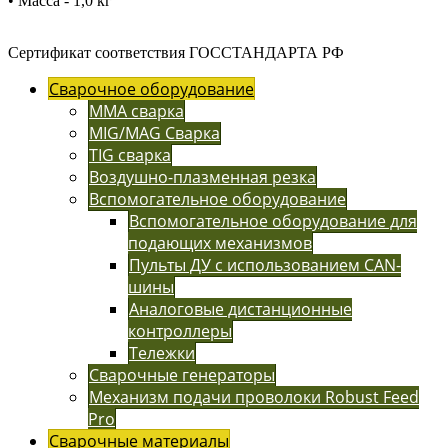
• Масса - 1,0 кг
Сертификат соответствия ГОССТАНДАРТА РФ
Сварочное оборудование
MMA сварка
MIG/MAG Сварка
TIG сварка
Воздушно-плазменная резка
Вспомогательное оборудование
Вспомогательное оборудование для
подающих механизмов
Пульты ДУ с использованием CAN-
шины
Аналоговые дистанционные
контроллеры
Тележки
Сварочные генераторы
Механизм подачи проволоки Robust Feed
Pro
Сварочные материалы