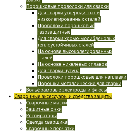
Порошковые проволоки для сварки
Для сварки углеродистых и
низколегированных сталей
Проволоки порошковые
газозащитные
Для сварки хромо-молибденовых
теплоустойчивых сталей
На основе высоколегированных
сталей
На основе никелевых сплавов
Для сварки чугуна
Проволоки порошковые для наплавки
Порошки металлические для сварки
Вольфрамовые электроды и флюсы
Сварочные аксессуары и средства защиты
Сварочные маски
Защитные очки
Респираторы
Одежда сварщика
Сварочные перчатки