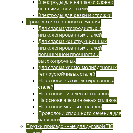
Электроды для наплавки слоев с
особыми свойствами
Электроды для резки и строжки
Проволоки сплошного сечения
Для сварки углеродистых и
низколегированных сталей
Для сварки конструкционных
низколегированных сталей
повышенной прочности и
высокопрочных
Для сварки хромо-молибденовых
теплоустойчивых сталей
На основе высоколегированных
сталей
На основе никелевых сплавов
На основе алюминиевых сплавов
На основе медных сплавов
Проволоки сплошного сечения для
наплавки
Прутки присадочные для дуговой TIG
сварки