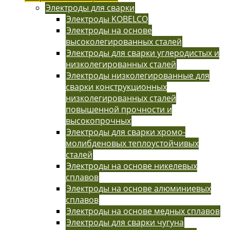
Электроды для сварки
Электроды KOBELCO
Электроды на основе
высоколегированных сталей
Электроды для сварки углеродистых и
низколегированных сталей
Электроды низколегированные для
сварки конструкционных
низколегированных сталей
повышенной прочности и
высокопрочных
Электроды для сварки хромо-
молибденовых теплоустойчивых
сталей
Электроды на основе никелевых
сплавов
Электроды на основе алюминиевых
сплавов
Электроды на основе медных сплавов
Электроды для сварки чугуна