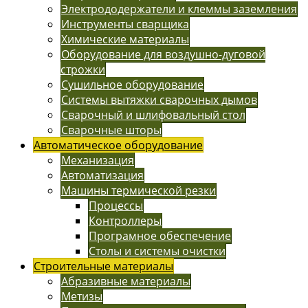
Электрододержатели и клеммы заземления
Инструменты сварщика
Химические материалы
Оборудование для воздушно-дуговой
строжки
Сушильное оборудование
Системы вытяжки сварочных дымов
Сварочный и шлифовальный стол
Сварочные шторы
Автоматическое оборудование
Механизация
Автоматизация
Машины термической резки
Процессы
Контроллеры
Програмное обеспечение
Столы и системы очистки
Строительные материалы
Абразивные материалы
Метизы