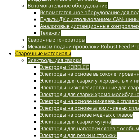
Вспомогательное оборудование
Вспомогательное оборудование для п
Пульты ДУ с использованием CAN-шины
Аналоговые дистанционные контролле
Тележки
Сварочные генераторы
Механизм подачи проволоки Robust Feed Pr
Сварочные материалы
Электроды для сварки
Электроды KOBELCO
Электроды на основе высоколегированн
Электроды для сварки углеродистых и н
Электроды низколегированные для сва
Электроды для сварки хромо-молибдено
Электроды на основе никелевых сплаво
Электроды на основе алюминиевых спл
Электроды на основе медных сплавов
Электроды для сварки чугуна
Электроды для наплавки слоев с особы
Электроды для резки и строжки