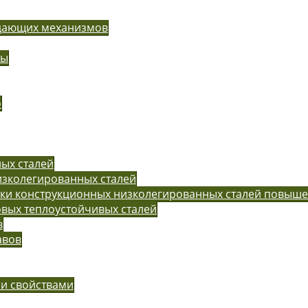
одающих механизмов
ры
o
ых сталей
изколегированных сталей
рки конструкционных низколегированных сталей повыш
вых теплоустойчивых сталей
в
авов
ми свойствами