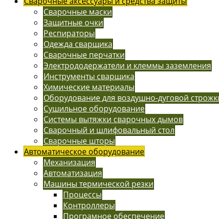
Сварочные аксессуары и средства защиты
Сварочные маски
Защитные очки
Респираторы
Одежда сварщика
Сварочные перчатки
Электрододержатели и клеммы заземления
Инструменты сварщика
Химические материалы
Оборудование для воздушно-дуговой строжк
Сушильное оборудование
Системы вытяжки сварочных дымов
Сварочный и шлифовальный стол
Сварочные шторы
Автоматическое оборудование
Механизация
Автоматизация
Машины термической резки
Процессы
Контроллеры
Програмное обеспечение