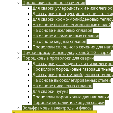
Проволоки сплошного сечения
Для сварки углеродистых и низколегиро
Для сварки конструкционных низколег
Для сварки хромо-молибденовых тепло
На основе высоколегированных сталей
На основе никелевых сплавов
На основе алюминиевых сплавов
На основе медных сплавов
Проволоки сплошного сечения для нап
Прутки присадочные для дуговой TIG сварки
Порошковые проволоки для сварки
Для сварки углеродистых и низколегиро
Проволоки порошковые газозащитные
Для сварки хромо-молибденовых тепло
На основе высоколегированных сталей
На основе никелевых сплавов
Для сварки чугуна
Проволоки порошковые для наплавки
Порошки металлические для сварки
Вольфрамовые электроды и флюсы