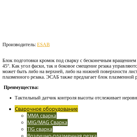
Производитель:
ESAB
Блок подготовки кромок под сварку с бесконечным вращением 
45°. Как угол фаски, так и боковое смещение резака управляют
может быть либо на верхней, либо на нижней поверхности ли
плазменного резака. ЭСАБ также предлагает блок плазменной ре
Преимущества:
Тактильный датчик контроля высоты отслеживает неровн
Сварочное оборудование
MMA сварка
MIG/MAG Сварка
TIG сварка
Воздушно-плазменная резка