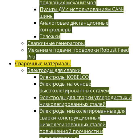
подающих механизмов
Пульты ДУ с использованием CAN-
шины
Аналоговые дистанционные
контроллеры
Тележки
Сварочные генераторы
Механизм подачи проволоки Robust Feed
Pro
Сварочные материалы
Электроды для сварки
Электроды KOBELCO
Электроды на основе
высоколегированных сталей
Электроды для сварки углеродистых и
низколегированных сталей
Электроды низколегированные для
сварки конструкционных
низколегированных сталей
повышенной прочности и
высокопрочных