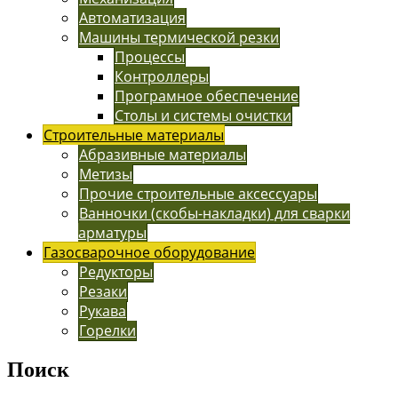
Автоматизация
Машины термической резки
Процессы
Контроллеры
Програмное обеспечение
Столы и системы очистки
Строительные материалы
Абразивные материалы
Метизы
Прочие строительные аксессуары
Ванночки (скобы-накладки) для сварки
арматуры
Газосварочное оборудование
Редукторы
Резаки
Рукава
Горелки
Поиск