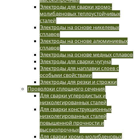
Электроды для сварки хромо-
молибденовых теплоустойчивых
сталей
Электроды на основе никелевых
сплавов
Электроды на основе алюминиевых
сплавов
Электроды на основе медных сплавов
Электроды для сварки чугуна
Электроды для наплавки слоев с
особыми свойствами
Электроды для резки и строжки
Проволоки сплошного сечения
Для сварки углеродистых и
низколегированных сталей
Для сварки конструкционных
низколегированных сталей
повышенной прочности и
высокопрочных
Для сварки хромо-молибденовых