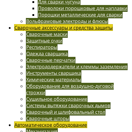
Для сварки чугуна
Проволоки порошковые для наплавки
Порошки металлические для сварки
Вольфрамовые электроды и флюсы
Сварочные аксессуары и средства защиты
Сварочные маски
Защитные очки
Респираторы
Одежда сварщика
Сварочные перчатки
Электрододержатели и клеммы заземления
Инструменты сварщика
Химические материалы
Оборудование для воздушно-дуговой
строжки
Сушильное оборудование
Системы вытяжки сварочных дымов
Сварочный и шлифовальный стол
Сварочные шторы
Автоматическое оборудование
Механизация