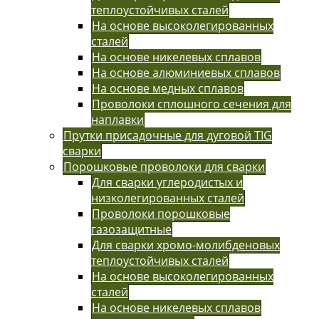
теплоустойчивых сталей
На основе высоколегированных
сталей
На основе никелевых сплавов
На основе алюминиевых сплавов
На основе медных сплавов
Проволоки сплошного сечения для
наплавки
Прутки присадочные для дуговой TIG
сварки
Порошковые проволоки для сварки
Для сварки углеродистых и
низколегированных сталей
Проволоки порошковые
газозащитные
Для сварки хромо-молибденовых
теплоустойчивых сталей
На основе высоколегированных
сталей
На основе никелевых сплавов