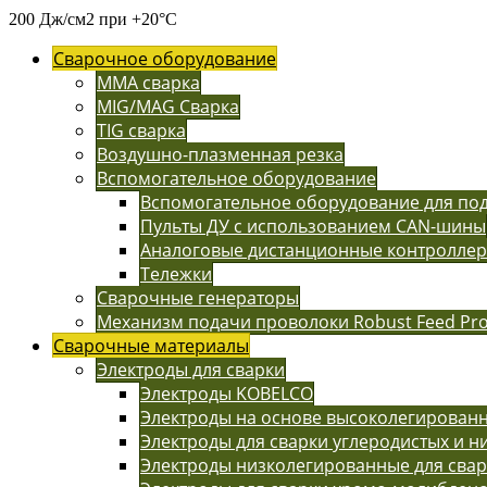
200 Дж/см2 при +20°С
Сварочное оборудование
MMA сварка
MIG/MAG Сварка
TIG сварка
Воздушно-плазменная резка
Вспомогательное оборудование
Вспомогательное оборудование для п
Пульты ДУ с использованием CAN-шины
Аналоговые дистанционные контролле
Тележки
Сварочные генераторы
Механизм подачи проволоки Robust Feed Pr
Сварочные материалы
Электроды для сварки
Электроды KOBELCO
Электроды на основе высоколегированн
Электроды для сварки углеродистых и н
Электроды низколегированные для сва