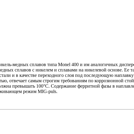
никель-медных сплавов типа Monel 400 и им аналогичных дисп
и медных сплавов с никелем и сплавами на никелевой основе. Е
стали и в качестве переходного слоя под последующую наплавку
ью, отвечает самым строгим требованиям по коррозионной стойк
должна превышать 100°С. Содержание ферритной фазы в наплавле
рживающем режим MIG-puls.