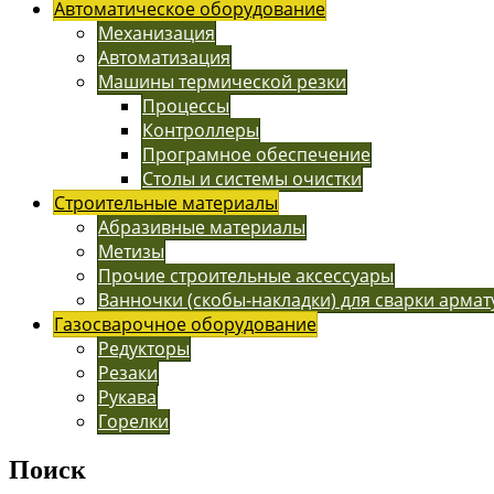
Автоматическое оборудование
Механизация
Автоматизация
Машины термической резки
Процессы
Контроллеры
Програмное обеспечение
Столы и системы очистки
Строительные материалы
Абразивные материалы
Метизы
Прочие строительные аксессуары
Ванночки (скобы-накладки) для сварки арма
Газосварочное оборудование
Редукторы
Резаки
Рукава
Горелки
Поиск