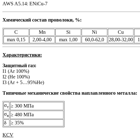
AWS A5.14: ENiCu-7
Химический состав проволоки, %:
C
Mn
Si
Ni
Cu
max 0,15
2,00-4,00
max 1,00
60,0-62,0
28,00-32,00
1
Характеристики:
Защитный газ:
I1 (Ar 100%)
I2 (He 100%)
I3 (Ar + 5…95%He)
Типичные механические свойства наплавленного металла:
σ
≥ 300 МПа
т
σ
≥ 480 МПа
в
δ
≥ 35%
KCV