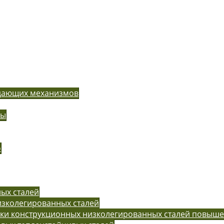
одающих механизмов
ры
o
ых сталей
изколегированных сталей
рки конструкционных низколегированных сталей повыш