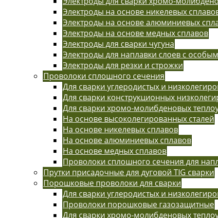
Электроды для сварки хромо-молибдено
Электроды на основе никелевых сплаво
Электроды на основе алюминиевых спл
Электроды на основе медных сплавов
Электроды для сварки чугуна
Электроды для наплавки слоев с особы
Электроды для резки и строжки
Проволоки сплошного сечения
Для сварки углеродистых и низколегиро
Для сварки конструкционных низколег
Для сварки хромо-молибденовых тепло
На основе высоколегированных сталей
На основе никелевых сплавов
На основе алюминиевых сплавов
На основе медных сплавов
Проволоки сплошного сечения для нап
Прутки присадочные для дуговой TIG сварки
Порошковые проволоки для сварки
Для сварки углеродистых и низколегиро
Проволоки порошковые газозащитные
Для сварки хромо-молибденовых тепло