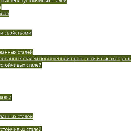
вых теплоустойчивых сталей
в
авов
ми свойствами
ванных сталей
ированных сталей повышенной прочности и высокопроч
устойчивых сталей
лавки
ванных сталей
устойчивых сталей