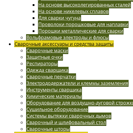
На основе высоколегированных сталей
На основе никелевых сплавов
Для сварки чугуна
Проволоки порошковые для наплавки
Порошки металлические для сварки
Вольфрамовые электроды и флюсы
Сварочные аксессуары и средства защиты
Сварочные маски
Защитные очки
Респираторы
Одежда сварщика
Сварочные перчатки
Электрододержатели и клеммы заземления
Инструменты сварщика
Химические материалы
Оборудование для воздушно-дуговой строжк
Сушильное оборудование
Системы вытяжки сварочных дымов
Сварочный и шлифовальный стол
Сварочные шторы