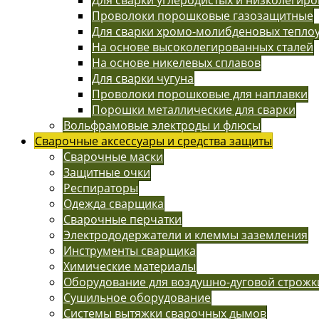
Проволоки порошковые газозащитные
Для сварки хромо-молибденовых тепло
На основе высоколегированных сталей
На основе никелевых сплавов
Для сварки чугуна
Проволоки порошковые для наплавки
Порошки металлические для сварки
Вольфрамовые электроды и флюсы
Сварочные аксессуары и средства защиты
Сварочные маски
Защитные очки
Респираторы
Одежда сварщика
Сварочные перчатки
Электрододержатели и клеммы заземления
Инструменты сварщика
Химические материалы
Оборудование для воздушно-дуговой строжк
Сушильное оборудование
Системы вытяжки сварочных дымов