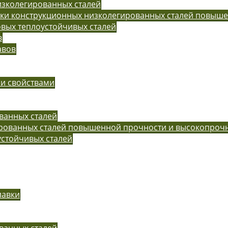
изколегированных сталей
рки конструкционных низколегированных сталей повыш
вых теплоустойчивых сталей
в
авов
ми свойствами
ванных сталей
ированных сталей повышенной прочности и высокопроч
устойчивых сталей
лавки
ванных сталей