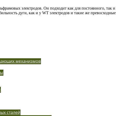
льфрамовых электродов. Он подходит как для постоянного, так и
ильность дуги, как и у WT электродов и такие же превосходные
одающих механизмов
ры
o
ых сталей