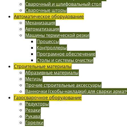
Сварочный и шлифовальный стол
Сварочные шторы
Автоматическое оборудование
Механизация
Автоматизация
Машины термической резки
Процессы
Контроллеры
Програмное обеспечение
Столы и системы очистки
Строительные материалы
Абразивные материалы
Метизы
Прочие строительные аксессуары
Ванночки (скобы-накладки) для сварки арма
Газосварочное оборудование
Редукторы
Резаки
Рукава
Горелки