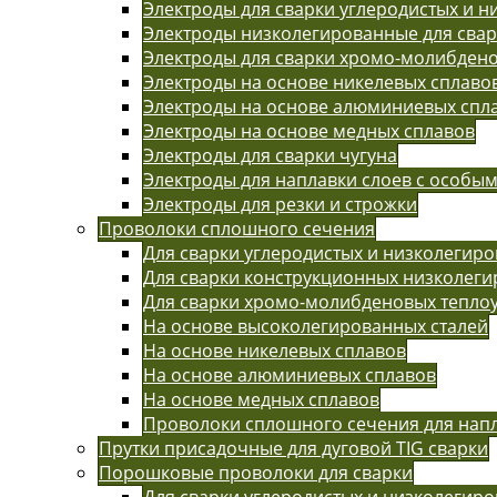
Электроды для сварки углеродистых и н
Электроды низколегированные для сва
Электроды для сварки хромо-молибдено
Электроды на основе никелевых сплаво
Электроды на основе алюминиевых спл
Электроды на основе медных сплавов
Электроды для сварки чугуна
Электроды для наплавки слоев с особы
Электроды для резки и строжки
Проволоки сплошного сечения
Для сварки углеродистых и низколегиро
Для сварки конструкционных низколег
Для сварки хромо-молибденовых тепло
На основе высоколегированных сталей
На основе никелевых сплавов
На основе алюминиевых сплавов
На основе медных сплавов
Проволоки сплошного сечения для нап
Прутки присадочные для дуговой TIG сварки
Порошковые проволоки для сварки
Для сварки углеродистых и низколегиро