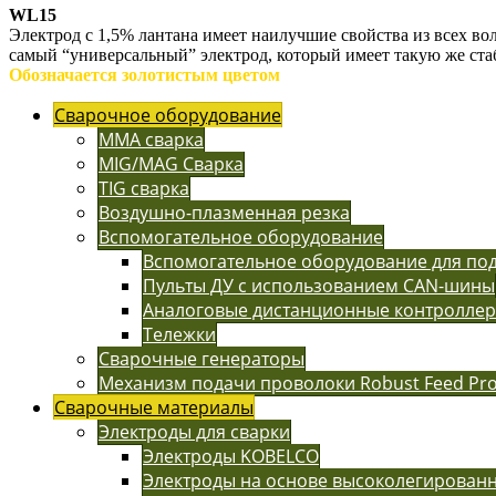
WL15
Электрод с 1,5% лантана имеет наилучшие свойства из всех во
самый “универсальный” электрод, который имеет такую же стаб
Обозначается золотистым цветом
Сварочное оборудование
MMA сварка
MIG/MAG Сварка
TIG сварка
Воздушно-плазменная резка
Вспомогательное оборудование
Вспомогательное оборудование для п
Пульты ДУ с использованием CAN-шины
Аналоговые дистанционные контролле
Тележки
Сварочные генераторы
Механизм подачи проволоки Robust Feed Pr
Сварочные материалы
Электроды для сварки
Электроды KOBELCO
Электроды на основе высоколегированн