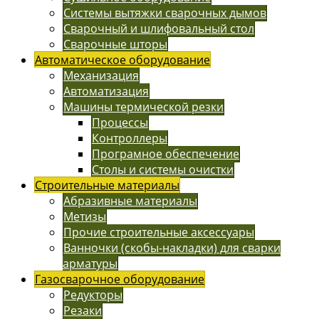
Системы вытяжки сварочных дымов
Сварочный и шлифовальный стол
Сварочные шторы
Автоматическое оборудование
Механизация
Автоматизация
Машины термической резки
Процессы
Контроллеры
Програмное обеспечение
Столы и системы очистки
Строительные материалы
Абразивные материалы
Метизы
Прочие строительные аксессуары
Ванночки (скобы-накладки) для сварки
арматуры
Газосварочное оборудование
Редукторы
Резаки