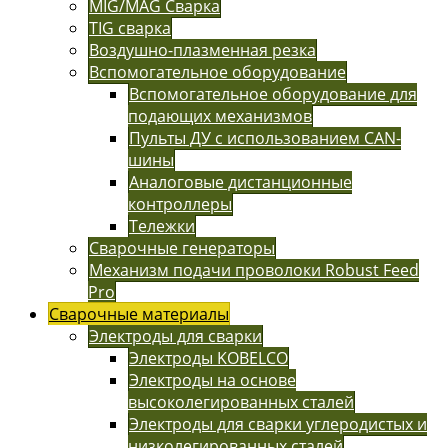
MIG/MAG Сварка
TIG сварка
Воздушно-плазменная резка
Вспомогательное оборудование
Вспомогательное оборудование для
подающих механизмов
Пульты ДУ с использованием CAN-
шины
Аналоговые дистанционные
контроллеры
Тележки
Сварочные генераторы
Механизм подачи проволоки Robust Feed
Pro
Сварочные материалы
Электроды для сварки
Электроды KOBELCO
Электроды на основе
высоколегированных сталей
Электроды для сварки углеродистых и
низколегированных сталей