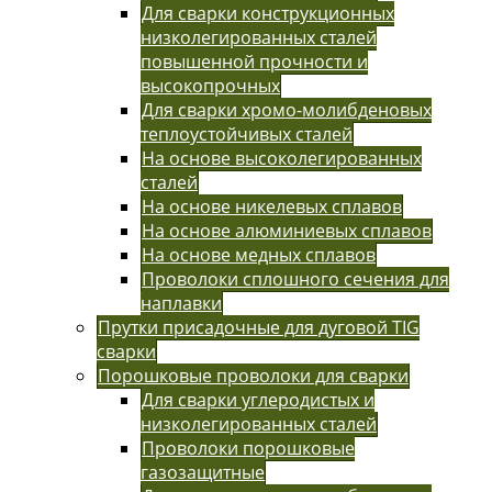
Для сварки конструкционных
низколегированных сталей
повышенной прочности и
высокопрочных
Для сварки хромо-молибденовых
теплоустойчивых сталей
На основе высоколегированных
сталей
На основе никелевых сплавов
На основе алюминиевых сплавов
На основе медных сплавов
Проволоки сплошного сечения для
наплавки
Прутки присадочные для дуговой TIG
сварки
Порошковые проволоки для сварки
Для сварки углеродистых и
низколегированных сталей
Проволоки порошковые
газозащитные