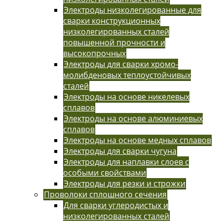
Электроды низколегированные для
сварки конструкционных
низколегированных сталей
повышенной прочности и
высокопрочных
Электроды для сварки хромо-
молибденовых теплоустойчивых
сталей
Электроды на основе никелевых
сплавов
Электроды на основе алюминиевых
сплавов
Электроды на основе медных сплавов
Электроды для сварки чугуна
Электроды для наплавки слоев с
особыми свойствами
Электроды для резки и строжки
Проволоки сплошного сечения
Для сварки углеродистых и
низколегированных сталей