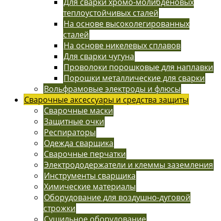
Для сварки хромо-молибденовых
теплоустойчивых сталей
На основе высоколегированных
сталей
На основе никелевых сплавов
Для сварки чугуна
Проволоки порошковые для наплавки
Порошки металлические для сварки
Вольфрамовые электроды и флюсы
Сварочные аксессуары и средства защиты
Сварочные маски
Защитные очки
Респираторы
Одежда сварщика
Сварочные перчатки
Электрододержатели и клеммы заземления
Инструменты сварщика
Химические материалы
Оборудование для воздушно-дуговой
строжки
Сушильное оборудование